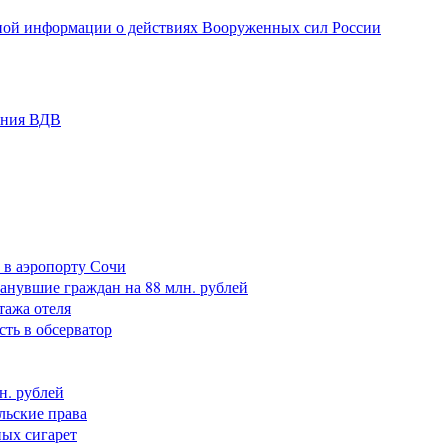
ной информации о действиях Вооруженных сил России
ания ВДВ
 в аэропорту Сочи
анувшие граждан на 88 млн. рублей
тажа отеля
сть в обсерватор
н. рублей
льские права
ных сигарет