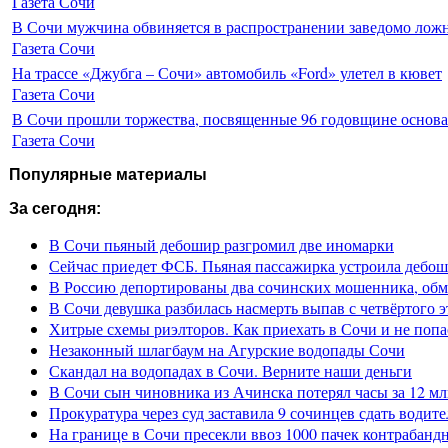
Газета Сочи
В Сочи мужчина обвиняется в распространении заведомо лож
Газета Сочи
На трассе «Джубга – Сочи» автомобиль «Ford» улетел в кювет
Газета Сочи
В Сочи прошли торжества, посвященные 96 годовщине основ
Газета Сочи
Популярные материалы
За сегодня:
В Сочи пьяный дебошир разгромил две иномарки
Сейчас приедет ФСБ. Пьяная пассажирка устроила дебош
В Россию депортированы два сочинских мошенника, обм
В Сочи девушка разбилась насмерть выпав с четвёртого э
Хитрые схемы риэлторов. Как приехать в Сочи и не попа
Незаконный шлагбаум на Агурские водопады Сочи
Скандал на водопадах в Сочи. Верните наши деньги
В Сочи сын чиновника из Ачинска потерял часы за 12 мл
Прокуратура через суд заставила 9 сочинцев сдать водите
На границе в Сочи пресекли ввоз 1000 пачек контрабанд