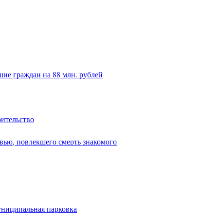
ие граждан на 88 млн. рублей
оительство
вью, повлекшего смерть знакомого
униципальная парковка