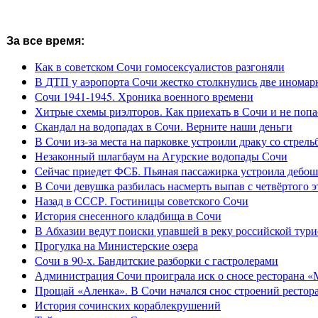
За все время:
Как в советском Сочи гомосексуалистов разгоняли
В ДТП у аэропорта Сочи жестко столкнулись две иномар
Сочи 1941-1945. Хроника военного времени
Хитрые схемы риэлторов. Как приехать в Сочи и не попа
Скандал на водопадах в Сочи. Верните наши деньги
В Сочи из-за места на парковке устроили драку со стрель
Незаконный шлагбаум на Агурские водопады Сочи
Сейчас приедет ФСБ. Пьяная пассажирка устроила дебош
В Сочи девушка разбилась насмерть выпав с четвёртого э
Назад в СССР. Гостиницы советского Сочи
История снесенного кладбища в Сочи
В Абхазии ведут поиски упавшей в реку российской тури
Прогулка на Министерские озера
Сочи в 90-х. Бандитские разборки с гастролерами
Администрация Сочи проиграла иск о сносе ресторана «
Прощай «Аленка». В Сочи начался снос строений рестор
История сочинских кораблекрушений