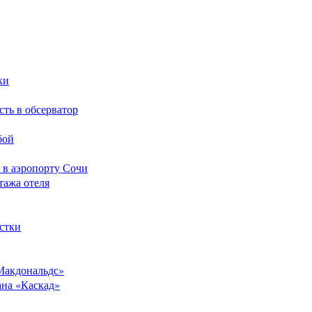
ки
сть в обсерватор
бой
 в аэропорту Сочи
тажа отеля
стки
Макдональдс»
ана «Каскад»