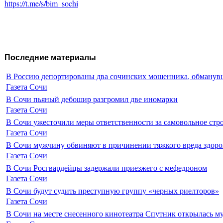
https://t.me/s/bim_sochi
Последние материалы
В Россию депортированы два сочинских мошенника, обманувш
Газета Сочи
В Сочи пьяный дебошир разгромил две иномарки
Газета Сочи
В Сочи ужесточили меры ответственности за самовольное стр
Газета Сочи
В Сочи мужчину обвиняют в причинении тяжкого вреда здоро
Газета Сочи
В Сочи Росгвардейцы задержали приезжего с мефедроном
Газета Сочи
В Сочи будут судить преступную группу «черных риелторов»
Газета Сочи
В Сочи на месте снесенного кинотеатра Спутник открылась м