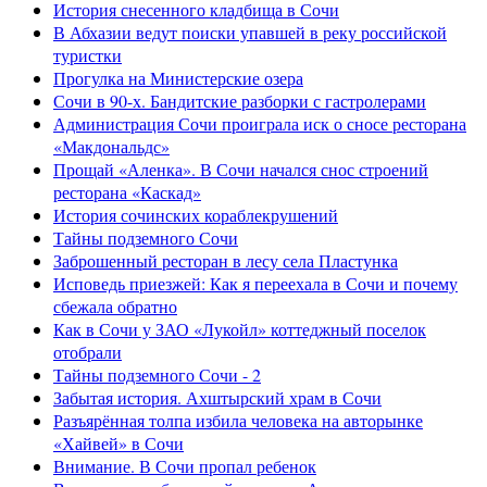
История снесенного кладбища в Сочи
В Абхазии ведут поиски упавшей в реку российской
туристки
Прогулка на Министерские озера
Сочи в 90-х. Бандитские разборки с гастролерами
Администрация Сочи проиграла иск о сносе ресторана
«Макдональдс»
Прощай «Аленка». В Сочи начался снос строений
ресторана «Каскад»
История сочинских кораблекрушений
Тайны подземного Сочи
Заброшенный ресторан в лесу села Пластунка
Исповедь приезжей: Как я переехала в Сочи и почему
сбежала обратно
Как в Сочи у ЗАО «Лукойл» коттеджный поселок
отобрали
Тайны подземного Сочи - 2
Забытая история. Ахштырский храм в Сочи
Разъярённая толпа избила человека на авторынке
«Хайвей» в Сочи
Внимание. В Сочи пропал ребенок