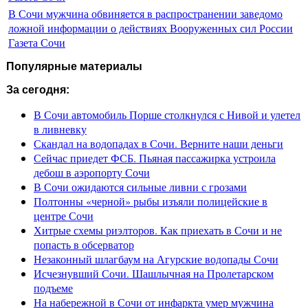
В Сочи мужчина обвиняется в распространении заведомо
ложной информации о действиях Вооруженных сил России
Газета Сочи
Популярные материалы
За сегодня:
В Сочи автомобиль Порше столкнулся с Нивой и улетел
в ливневку
Скандал на водопадах в Сочи. Верните наши деньги
Сейчас приедет ФСБ. Пьяная пассажирка устроила
дебош в аэропорту Сочи
В Сочи ожидаются сильные ливни с грозами
Полтонны «черной» рыбы изъяли полицейские в
центре Сочи
Хитрые схемы риэлторов. Как приехать в Сочи и не
попасть в обсерватор
Незаконный шлагбаум на Агурские водопады Сочи
Исчезнувший Сочи. Шашлычная на Пролетарском
подъеме
На набережной в Сочи от инфаркта умер мужчина