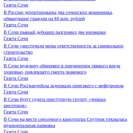
Газета Сочи
В Россию депортированы два сочинских мошенника,
обманувшие граждан на 88 млн. рублей
Газета Сочи
В Сочи пьяный дебошир разгромил две иномарки
Газета Сочи
В Сочи ужесточили меры ответственности за самовольное
строительство
Газета Сочи
В Сочи мужчину обвиняют в причинении тяжкого вреда
здоровью, повлекшего смерть знакомого
Газета Сочи
В Сочи Росгвардейцы задержали приезжего с мефедроном
Газета Сочи
В Сочи будут судить преступную группу «черных
риелторов»
Газета Сочи
В Сочи на месте снесенного кинотеатра Спутник открылась
муниципальная парковка
Газета Сочи