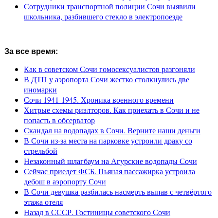
Сотрудники транспортной полиции Сочи выявили
школьника, разбившего стекло в электропоезде
За все время:
Как в советском Сочи гомосексуалистов разгоняли
В ДТП у аэропорта Сочи жестко столкнулись две
иномарки
Сочи 1941-1945. Хроника военного времени
Хитрые схемы риэлторов. Как приехать в Сочи и не
попасть в обсерватор
Скандал на водопадах в Сочи. Верните наши деньги
В Сочи из-за места на парковке устроили драку со
стрельбой
Незаконный шлагбаум на Агурские водопады Сочи
Сейчас приедет ФСБ. Пьяная пассажирка устроила
дебош в аэропорту Сочи
В Сочи девушка разбилась насмерть выпав с четвёртого
этажа отеля
Назад в СССР. Гостиницы советского Сочи