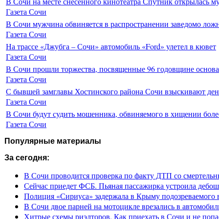
В Сочи на месте снесенного кинотеатра Спутник открылась м
Газета Сочи
В Сочи мужчина обвиняется в распространении заведомо лож
Газета Сочи
На трассе «Джубга – Сочи» автомобиль «Ford» улетел в кювет
Газета Сочи
В Сочи прошли торжества, посвященные 96 годовщине основ
Газета Сочи
С бывшей замглавы Хостинского района Сочи взыскивают день
Газета Сочи
В Сочи будут судить мошенника, обвиняемого в хищении более
Газета Сочи
Популярные материалы
За сегодня:
В Сочи проводится проверка по факту ДТП со смертель
Сейчас приедет ФСБ. Пьяная пассажирка устроила дебош
Полиция «Сириуса» задержала в Крыму подозреваемого 
В Сочи двое парней на мотоцикле врезались в автомобил
Хитрые схемы риэлторов. Как приехать в Сочи и не попа