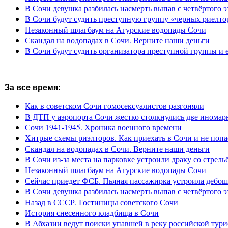
В Сочи девушка разбилась насмерть выпав с четвёртого э
В Сочи будут судить преступную группу «черных риелто
Незаконный шлагбаум на Агурские водопады Сочи
Скандал на водопадах в Сочи. Верните наши деньги
В Сочи будут судить организатора преступной группы и 
За все время:
Как в советском Сочи гомосексуалистов разгоняли
В ДТП у аэропорта Сочи жестко столкнулись две иномар
Сочи 1941-1945. Хроника военного времени
Хитрые схемы риэлторов. Как приехать в Сочи и не попа
Скандал на водопадах в Сочи. Верните наши деньги
В Сочи из-за места на парковке устроили драку со стрель
Незаконный шлагбаум на Агурские водопады Сочи
Сейчас приедет ФСБ. Пьяная пассажирка устроила дебош
В Сочи девушка разбилась насмерть выпав с четвёртого э
Назад в СССР. Гостиницы советского Сочи
История снесенного кладбища в Сочи
В Абхазии ведут поиски упавшей в реку российской тури