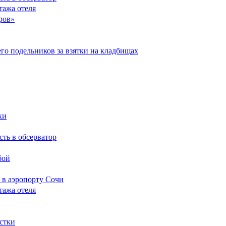
тажа отеля
ров»
его подельников за взятки на кладбищах
ки
сть в обсерватор
бой
 в аэропорту Сочи
тажа отеля
стки