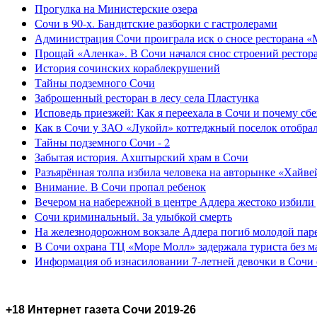
Прогулка на Министерские озера
Сочи в 90-х. Бандитские разборки с гастролерами
Администрация Сочи проиграла иск о сносе ресторана «
Прощай «Аленка». В Сочи начался снос строений рестор
История сочинских кораблекрушений
Тайны подземного Сочи
Заброшенный ресторан в лесу села Пластунка
Исповедь приезжей: Как я переехала в Сочи и почему сб
Как в Сочи у ЗАО «Лукойл» коттеджный поселок отобра
Тайны подземного Сочи - 2
Забытая история. Ахштырский храм в Сочи
Разъярённая толпа избила человека на авторынке «Хайве
Внимание. В Сочи пропал ребенок
Вечером на набережной в центре Адлера жестоко избили
Сочи криминальный. За улыбкой смерть
На железнодорожном вокзале Адлера погиб молодой пар
В Сочи охрана ТЦ «Море Молл» задержала туриста без м
Информация об изнасиловании 7-летней девочки в Сочи 
+18 Интернет газета Сочи 2019-26