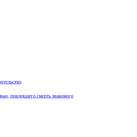
оительство
вью, повлекшего смерть знакомого