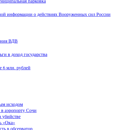
униципальная парковка
ной информации о действиях Вооруженных сил России
ания ВДВ
ги в доход государства
 6 млн. рублей
ным исходом
 в аэропорту Сочи
в убийстве
ь «Ока»
сть в обсерватор