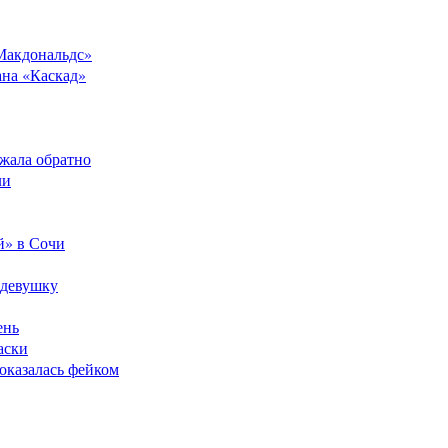
Макдональдс»
ана «Каскад»
ежала обратно
ли
й» в Сочи
 девушку
ень
аски
оказалась фейком