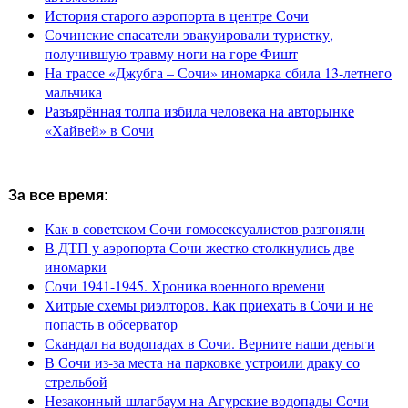
История старого аэропорта в центре Сочи
Сочинские спасатели эвакуировали туристку,
получившую травму ноги на горе Фишт
На трассе «Джубга – Сочи» иномарка сбила 13-летнего
мальчика
Разъярённая толпа избила человека на авторынке
«Хайвей» в Сочи
За все время:
Как в советском Сочи гомосексуалистов разгоняли
В ДТП у аэропорта Сочи жестко столкнулись две
иномарки
Сочи 1941-1945. Хроника военного времени
Хитрые схемы риэлторов. Как приехать в Сочи и не
попасть в обсерватор
Скандал на водопадах в Сочи. Верните наши деньги
В Сочи из-за места на парковке устроили драку со
стрельбой
Незаконный шлагбаум на Агурские водопады Сочи