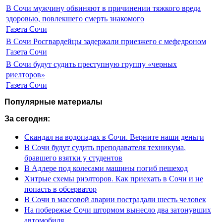
В Сочи мужчину обвиняют в причинении тяжкого вреда
здоровью, повлекшего смерть знакомого
Газета Сочи
В Сочи Росгвардейцы задержали приезжего с мефедроном
Газета Сочи
В Сочи будут судить преступную группу «черных
риелторов»
Газета Сочи
Популярные материалы
За сегодня:
Скандал на водопадах в Сочи. Верните наши деньги
В Сочи будут судить преподавателя техникума,
бравшего взятки у студентов
В Адлере под колесами машины погиб пешеход
Хитрые схемы риэлторов. Как приехать в Сочи и не
попасть в обсерватор
В Сочи в массовой аварии пострадали шесть человек
На побережье Сочи штормом вынесло два затонувших
автомобиля