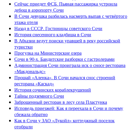
Сейчас приедет ФСБ. Пьяная пассажирка устроила
дебош в аэропорту Сочи
В Сочи девушка разбилась насмерть выпав с четвёртого
этажа отеля
Назад в СССР. Гостиницы советского Сочи
История снесенного кладбища в Сочи
В Абхазии ведут поиски упавшей в реку российской
туристки
Прогулка на Министерские озера
Сочи в 90-х. Бандитские разборки с гастролерами
Администрация Сочи проиграла иск о сносе ресторана
«Макдональдс»
Прощай «Аленка». В Сочи начался снос строений
ресторана «Каскад»
История сочинских кораблекрушений
Тайны подземного Сочи
Заброшенный ресторан в лесу села Пластунка
Исповедь приезжей: Как я переехала в Сочи и почему
сбежала обратно
Как в Сочи у ЗАО «Лукойл» коттеджный поселок
отобрали