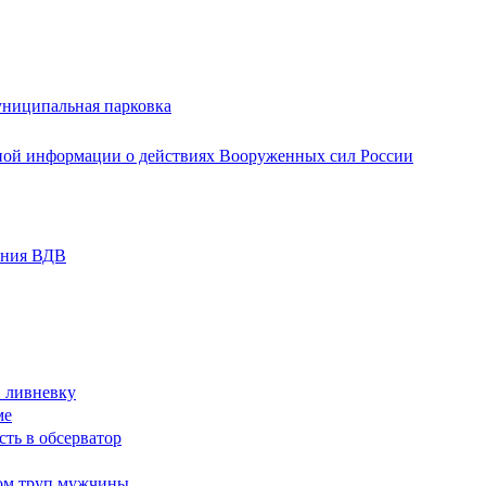
униципальная парковка
ной информации о действиях Вооруженных сил России
ания ВДВ
в ливневку
ме
сть в обсерватор
ом труп мужчины