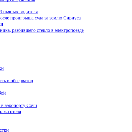
23 пьяных водителя
после проигрыша суда за землю Сириуса
ки
ика, разбившего стекло в электропоезде
ки
сть в обсерватор
бой
 в аэропорту Сочи
тажа отеля
стки