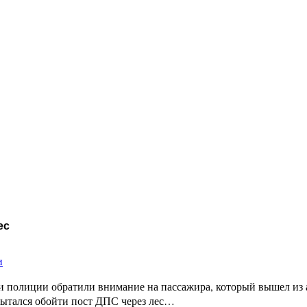
ес
и
 полиции обратили внимание на пассажира, который вышел из а
 пытался обойти пост ДПС через лес…