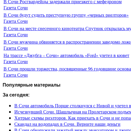
В Сочи Росгвардейцы задержали приезжего с мефедроном
Газета Сочи
В Сочи будут судить преступную группу «черных риелторов»
Газета Сочи
В Сочи на месте снесенного кинотеатра Спутник открылась м
Газета Сочи
В Сочи мужчина обвиняется в распространении заведомо лож
Газета Сочи
На трассе «Джубга – Сочи» автомобиль «Ford» улетел в кювет
Газета Сочи
В Сочи прошли торжества, посвященные 96 годовщине основ
Газета Сочи
Популярные материалы
За сегодня:
В Сочи автомобиль Порше столкнулся с Нивой и улетел 
Исчезнувший Сочи. Шашлычная на Пролетарском подъе
Хитрые схемы риэлторов. Как приехать в Сочи и не попа
Скандал на водопадах в Сочи. Верните наши деньги
В Сочи обнаружили зажатый между эвакуатором и джип