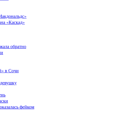
Макдональдс»
ана «Каскад»
ежала обратно
ли
й» в Сочи
 девушку
ень
аски
оказалась фейком