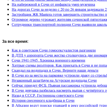
На набережной в Сочи от инфаркта умер мужчина
На дорогах Сочи за неделю с 20 по 26 января задержали 
Застройщик ЖК Mantera готов завершить строительство 
Огромное дерево угрожает жителям сочинской пятиэтаж
Сотрудники транспортной полиции Сочи выявили школьн
За все время:
Как в советском Сочи гомосексуалистов разгоняли
В ДТП у аэропорта Сочи жестко столкнулись две иномар
Сочи 1941-1945. Хроника военного времени
Хитрые схемы риэлторов. Как приехать в Сочи и не попа
Скандал на водопадах в Сочи. Верните наши деньги
В Сочи из-за места на парковке устроили драку со стрель
Незаконный шлагбаум на Агурские водопады Сочи
Сейчас приедет ФСБ. Пьяная пассажирка устроила дебош
В Сочи девушка разбилась насмерть выпав с четвёртого э
Назад в СССР. Гостиницы советского Сочи
История снесенного кладбища в Сочи
В Абхазии ведут поиски упавшей в реку российской тури