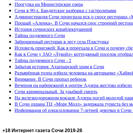
Прогулка на Министерские озера
Сочи в 90-х. Бандитские разборки с гастролерами
Администрация Сочи проиграла иск о сносе ресторана «
Прощай «Аленка». В Сочи начался снос строений рестор
История сочинских кораблекрушений
Тайны подземного Сочи
Заброшенный ресторан в лесу села Пластунка
Исповедь приезжей: Как я переехала в Сочи и почему сб
Как в Сочи у ЗАО «Лукойл» коттеджный поселок отобра
Тайны подземного Сочи - 2
Забытая история. Ахштырский храм в Сочи
Разъярённая толпа избила человека на авторынке «Хайве
Внимание. В Сочи пропал ребенок
Вечером на набережной в центре Адлера жестоко избили
Сочи криминальный. За улыбкой смерть
На железнодорожном вокзале Адлера погиб молодой пар
В Сочи охрана ТЦ «Море Молл» задержала туриста без м
Информация об изнасиловании 7-летней девочки в Сочи 
+18 Интернет газета Сочи 2019-26