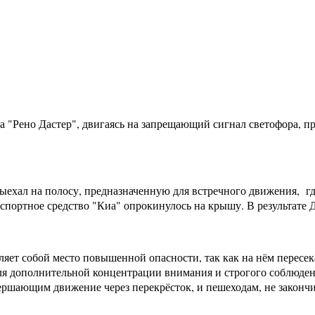
 "Рено Дастер", двигаясь на запрещающий сигнал светофора, п
ыехал на полосу, предназначенную для встречного движения, г
спортное средство "Киа" опрокинулось на крышу. В результате 
ляет собой место повышенной опасности, так как на нём пересе
теля дополнительной концентрации внимания и строгого соблюд
вершающим движение через перекрёсток, и пешеходам, не законч