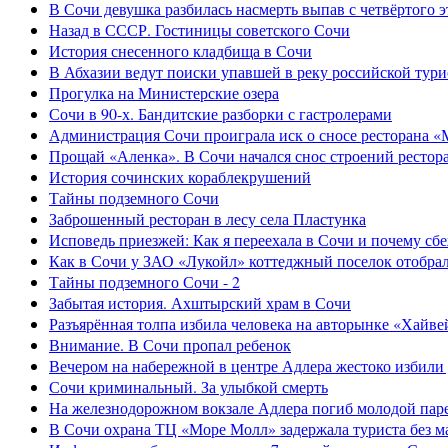
В Сочи девушка разбилась насмерть выпав с четвёртого э
Назад в СССР. Гостиницы советского Сочи
История снесенного кладбища в Сочи
В Абхазии ведут поиски упавшей в реку российской тури
Прогулка на Министерские озера
Сочи в 90-х. Бандитские разборки с гастролерами
Администрация Сочи проиграла иск о сносе ресторана «
Прощай «Аленка». В Сочи начался снос строений рестор
История сочинских кораблекрушений
Тайны подземного Сочи
Заброшенный ресторан в лесу села Пластунка
Исповедь приезжей: Как я переехала в Сочи и почему сб
Как в Сочи у ЗАО «Лукойл» коттеджный поселок отобра
Тайны подземного Сочи - 2
Забытая история. Ахштырский храм в Сочи
Разъярённая толпа избила человека на авторынке «Хайве
Внимание. В Сочи пропал ребенок
Вечером на набережной в центре Адлера жестоко избили
Сочи криминальный. За улыбкой смерть
На железнодорожном вокзале Адлера погиб молодой пар
В Сочи охрана ТЦ «Море Молл» задержала туриста без м