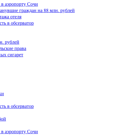
 в аэропорту Сочи
анувшие граждан на 88 млн. рублей
тажа отеля
сть в обсерватор
н. рублей
льские права
ных сигарет
ки
сть в обсерватор
бой
 в аэропорту Сочи