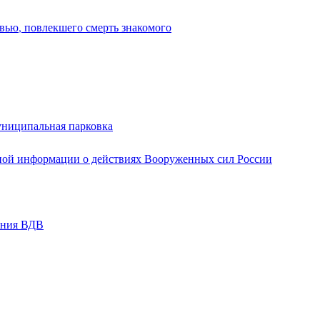
вью, повлекшего смерть знакомого
униципальная парковка
ной информации о действиях Вооруженных сил России
ания ВДВ