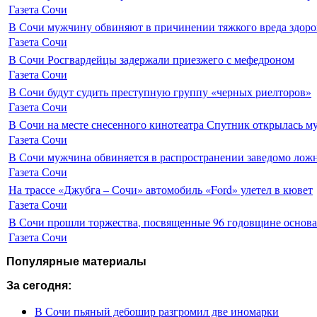
Газета Сочи
В Сочи мужчину обвиняют в причинении тяжкого вреда здоро
Газета Сочи
В Сочи Росгвардейцы задержали приезжего с мефедроном
Газета Сочи
В Сочи будут судить преступную группу «черных риелторов»
Газета Сочи
В Сочи на месте снесенного кинотеатра Спутник открылась м
Газета Сочи
В Сочи мужчина обвиняется в распространении заведомо лож
Газета Сочи
На трассе «Джубга – Сочи» автомобиль «Ford» улетел в кювет
Газета Сочи
В Сочи прошли торжества, посвященные 96 годовщине основ
Газета Сочи
Популярные материалы
За сегодня:
В Сочи пьяный дебошир разгромил две иномарки