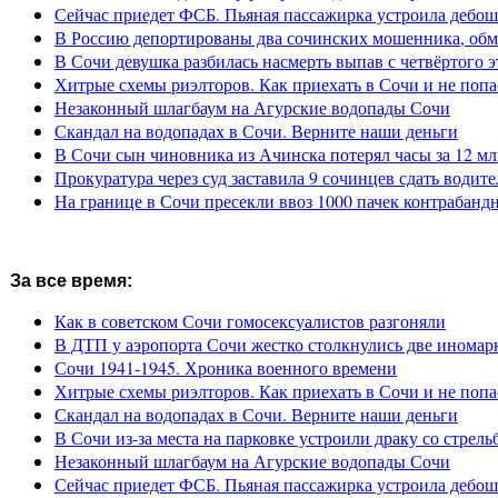
Сейчас приедет ФСБ. Пьяная пассажирка устроила дебош
В Россию депортированы два сочинских мошенника, обм
В Сочи девушка разбилась насмерть выпав с четвёртого э
Хитрые схемы риэлторов. Как приехать в Сочи и не попа
Незаконный шлагбаум на Агурские водопады Сочи
Скандал на водопадах в Сочи. Верните наши деньги
В Сочи сын чиновника из Ачинска потерял часы за 12 мл
Прокуратура через суд заставила 9 сочинцев сдать водите
На границе в Сочи пресекли ввоз 1000 пачек контрабанд
За все время:
Как в советском Сочи гомосексуалистов разгоняли
В ДТП у аэропорта Сочи жестко столкнулись две иномар
Сочи 1941-1945. Хроника военного времени
Хитрые схемы риэлторов. Как приехать в Сочи и не попа
Скандал на водопадах в Сочи. Верните наши деньги
В Сочи из-за места на парковке устроили драку со стрель
Незаконный шлагбаум на Агурские водопады Сочи
Сейчас приедет ФСБ. Пьяная пассажирка устроила дебош