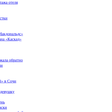
тажа отеля
стки
Макдональдс»
ана «Каскад»
ежала обратно
ли
й» в Сочи
 девушку
ень
аски