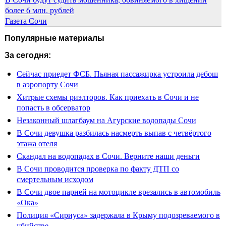
более 6 млн. рублей
Газета Сочи
Популярные материалы
За сегодня:
Сейчас приедет ФСБ. Пьяная пассажирка устроила дебош
в аэропорту Сочи
Хитрые схемы риэлторов. Как приехать в Сочи и не
попасть в обсерватор
Незаконный шлагбаум на Агурские водопады Сочи
В Сочи девушка разбилась насмерть выпав с четвёртого
этажа отеля
Скандал на водопадах в Сочи. Верните наши деньги
В Сочи проводится проверка по факту ДТП со
смертельным исходом
В Сочи двое парней на мотоцикле врезались в автомобиль
«Ока»
Полиция «Сириуса» задержала в Крыму подозреваемого в
убийстве