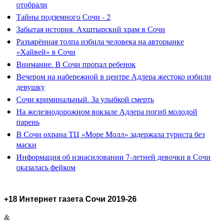
отобрали
Тайны подземного Сочи - 2
Забытая история. Ахштырский храм в Сочи
Разъярённая толпа избила человека на авторынке
«Хайвей» в Сочи
Внимание. В Сочи пропал ребенок
Вечером на набережной в центре Адлера жестоко избили
девушку
Сочи криминальный. За улыбкой смерть
На железнодорожном вокзале Адлера погиб молодой
парень
В Сочи охрана ТЦ «Море Молл» задержала туриста без
маски
Информация об изнасиловании 7-летней девочки в Сочи
оказалась фейком
+18 Интернет газета Сочи 2019-26
&