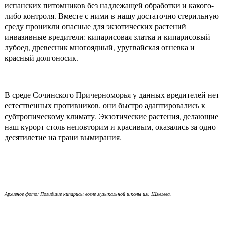
испанских питомников без надлежащей обработки и какого-
либо контроля. Вместе с ними в нашу достаточно стерильную
среду проникли опасные для экзотических растений
инвазивные вредители: кипарисовая златка и кипарисовый
лубоед, древесник многоядный, уругвайская огневка и
красный долгоносик.
В среде Сочинского Причерноморья у данных вредителей нет
естественных противников, они быстро адаптировались к
субтропическому климату. Экзотические растения, делающие
наш курорт столь неповторим и красивым, оказались за одно
десятилетие на грани вымирания.
Архивное фото: Погибшие кипарисы возле музыкальной школы им. Шмелева.