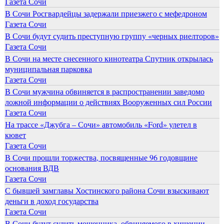
Газета Сочи
В Сочи Росгвардейцы задержали приезжего с мефедроном
Газета Сочи
В Сочи будут судить преступную группу «черных риелторов»
Газета Сочи
В Сочи на месте снесенного кинотеатра Спутник открылась
муниципальная парковка
Газета Сочи
В Сочи мужчина обвиняется в распространении заведомо
ложной информации о действиях Вооруженных сил России
Газета Сочи
На трассе «Джубга – Сочи» автомобиль «Ford» улетел в
кювет
Газета Сочи
В Сочи прошли торжества, посвященные 96 годовщине
основания ВДВ
Газета Сочи
С бывшей замглавы Хостинского района Сочи взыскивают
деньги в доход государства
Газета Сочи
В Сочи будут судить мошенника, обвиняемого в хищении