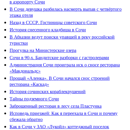
в аэропорту Сочи
В Сочи девушка разбилась насмерть выпав с четвёртого
этажа отеля
Назад в СССР. Гостиницы советского Сочи
История снесенного кладбища в Сочи
В Абхазии ведут поиски упавшей в реку российской
туристки
Прогулка на Министерские озера
Сочи в 90-х. Бандитские разборки с гастролерами
Администрация Сочи проиграла иск о сносе ресторана
«Макдональдс»
Прощай «Аленка». В Сочи начался снос строений
ресторана «Каскад»
История сочинских кораблекрушений
Тайны подземного Сочи
Заброшенный ресторан в лесу села Пластунка
Исповедь приезжей: Как я переехала в Сочи и почему
сбежала обратно
Как в Сочи у ЗАО «Лукойл» коттеджный поселок