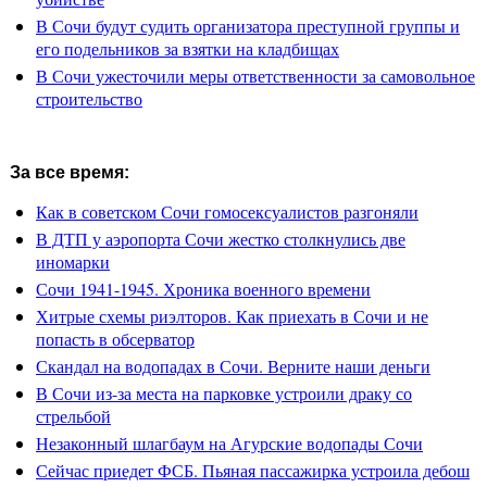
В Сочи будут судить организатора преступной группы и
его подельников за взятки на кладбищах
В Сочи ужесточили меры ответственности за самовольное
строительство
За все время:
Как в советском Сочи гомосексуалистов разгоняли
В ДТП у аэропорта Сочи жестко столкнулись две
иномарки
Сочи 1941-1945. Хроника военного времени
Хитрые схемы риэлторов. Как приехать в Сочи и не
попасть в обсерватор
Скандал на водопадах в Сочи. Верните наши деньги
В Сочи из-за места на парковке устроили драку со
стрельбой
Незаконный шлагбаум на Агурские водопады Сочи
Сейчас приедет ФСБ. Пьяная пассажирка устроила дебош