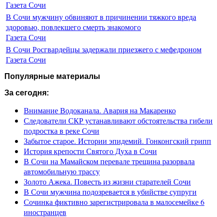
Газета Сочи
В Сочи мужчину обвиняют в причинении тяжкого вреда
здоровью, повлекшего смерть знакомого
Газета Сочи
В Сочи Росгвардейцы задержали приезжего с мефедроном
Газета Сочи
Популярные материалы
За сегодня:
Внимание Водоканала. Авария на Макаренко
Следователи СКР устанавливают обстоятельства гибели
подростка в реке Сочи
Забытое старое. Истории эпидемий. Гонконгский грипп
История крепости Святого Духа в Сочи
В Сочи на Мамайском перевале трещина разорвала
автомобильную трассу
Золото Ажека. Повесть из жизни старателей Сочи
В Сочи мужчина подозревается в убийстве супруги
Сочинка фиктивно зарегистрировала в малосемейке 6
иностранцев