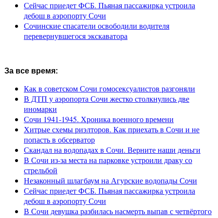
Сейчас приедет ФСБ. Пьяная пассажирка устроила
дебош в аэропорту Сочи
Сочинские спасатели освободили водителя
перевернувшегося экскаватора
За все время:
Как в советском Сочи гомосексуалистов разгоняли
В ДТП у аэропорта Сочи жестко столкнулись две
иномарки
Сочи 1941-1945. Хроника военного времени
Хитрые схемы риэлторов. Как приехать в Сочи и не
попасть в обсерватор
Скандал на водопадах в Сочи. Верните наши деньги
В Сочи из-за места на парковке устроили драку со
стрельбой
Незаконный шлагбаум на Агурские водопады Сочи
Сейчас приедет ФСБ. Пьяная пассажирка устроила
дебош в аэропорту Сочи
В Сочи девушка разбилась насмерть выпав с четвёртого