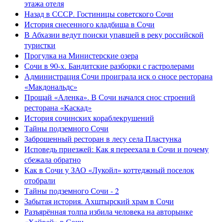
этажа отеля
Назад в СССР. Гостиницы советского Сочи
История снесенного кладбища в Сочи
В Абхазии ведут поиски упавшей в реку российской
туристки
Прогулка на Министерские озера
Сочи в 90-х. Бандитские разборки с гастролерами
Администрация Сочи проиграла иск о сносе ресторана
«Макдональдс»
Прощай «Аленка». В Сочи начался снос строений
ресторана «Каскад»
История сочинских кораблекрушений
Тайны подземного Сочи
Заброшенный ресторан в лесу села Пластунка
Исповедь приезжей: Как я переехала в Сочи и почему
сбежала обратно
Как в Сочи у ЗАО «Лукойл» коттеджный поселок
отобрали
Тайны подземного Сочи - 2
Забытая история. Ахштырский храм в Сочи
Разъярённая толпа избила человека на авторынке
«Хайвей» в Сочи