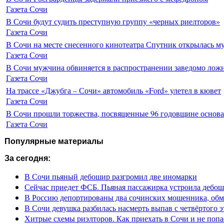
Газета Сочи
В Сочи будут судить преступную группу «черных риелторов»
Газета Сочи
В Сочи на месте снесенного кинотеатра Спутник открылась м
Газета Сочи
В Сочи мужчина обвиняется в распространении заведомо лож
Газета Сочи
На трассе «Джубга – Сочи» автомобиль «Ford» улетел в кювет
Газета Сочи
В Сочи прошли торжества, посвященные 96 годовщине основ
Газета Сочи
Популярные материалы
За сегодня:
В Сочи пьяный дебошир разгромил две иномарки
Сейчас приедет ФСБ. Пьяная пассажирка устроила дебош
В Россию депортированы два сочинских мошенника, обм
В Сочи девушка разбилась насмерть выпав с четвёртого э
Хитрые схемы риэлторов. Как приехать в Сочи и не попа