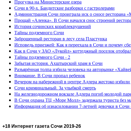
Прогулка на Министерские озера
Сочи в 90-х. Бандитские разборки с гастролерами
Администрация Сочи проиграла иск о сносе ресторана «
Прощай «Аленка». В Сочи начался снос строений рестор
История сочинских кораблекрушений
Тайны подземного Сочи
Заброшенный ресторан в лесу села Пластунка
Исповедь приезжей: Как я переехала в Сочи и почему сб
Как в Сочи у ЗАО «Лукойл» коттеджный поселок отобра
Тайны подземного Сочи - 2
Забытая история. Ахштырский храм в Сочи
Разъярённая толпа избила человека на авторынке «Хайве
Внимание. В Сочи пропал ребенок
Вечером на набережной в центре Адлера жестоко избили
Сочи криминальный. За улыбкой смерть
На железнодорожном вокзале Адлера погиб молодой пар
В Сочи охрана ТЦ «Море Молл» задержала туриста без м
Информация об изнасиловании 7-летней девочки в Сочи 
+18 Интернет газета Сочи 2019-26