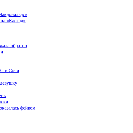
Макдональдс»
ана «Каскад»
ежала обратно
ли
й» в Сочи
 девушку
ень
аски
оказалась фейком