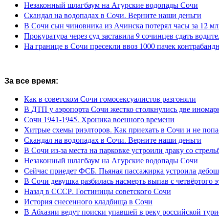
Незаконный шлагбаум на Агурские водопады Сочи
Скандал на водопадах в Сочи. Верните наши деньги
В Сочи сын чиновника из Ачинска потерял часы за 12 мл
Прокуратура через суд заставила 9 сочинцев сдать водите
На границе в Сочи пресекли ввоз 1000 пачек контрабанд
За все время:
Как в советском Сочи гомосексуалистов разгоняли
В ДТП у аэропорта Сочи жестко столкнулись две иномар
Сочи 1941-1945. Хроника военного времени
Хитрые схемы риэлторов. Как приехать в Сочи и не попа
Скандал на водопадах в Сочи. Верните наши деньги
В Сочи из-за места на парковке устроили драку со стрель
Незаконный шлагбаум на Агурские водопады Сочи
Сейчас приедет ФСБ. Пьяная пассажирка устроила дебош
В Сочи девушка разбилась насмерть выпав с четвёртого э
Назад в СССР. Гостиницы советского Сочи
История снесенного кладбища в Сочи
В Абхазии ведут поиски упавшей в реку российской тури