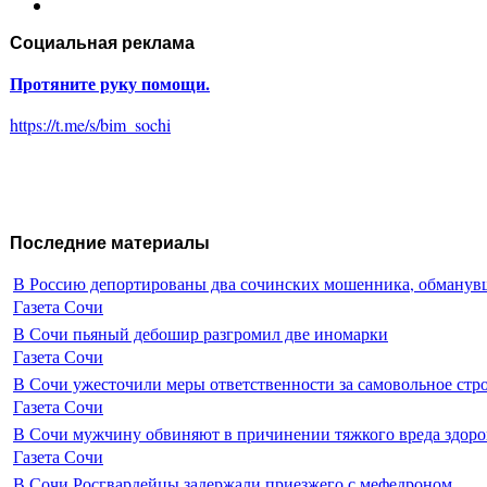
Социальная реклама
Протяните руку помощи.
https://t.me/s/bim_sochi
Последние материалы
В Россию депортированы два сочинских мошенника, обманувш
Газета Сочи
В Сочи пьяный дебошир разгромил две иномарки
Газета Сочи
В Сочи ужесточили меры ответственности за самовольное стр
Газета Сочи
В Сочи мужчину обвиняют в причинении тяжкого вреда здоро
Газета Сочи
В Сочи Росгвардейцы задержали приезжего с мефедроном