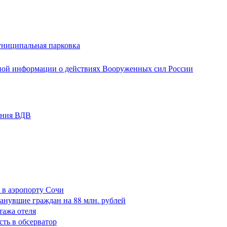
униципальная парковка
ной информации о действиях Вооруженных сил России
ания ВДВ
 в аэропорту Сочи
анувшие граждан на 88 млн. рублей
тажа отеля
сть в обсерватор