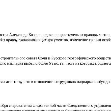
мства Александр Козлов поднял вопрос земельно-правовых отнош
с без правоустанавливающих документов, изменение границ осо
адостроительного совета Сочи и Русского географического обще
го нацпарка выбыло более 6 тыс. га, часть из которых продаетс
зал агентству, что в отношении сотрудников нацпарка возбужден
нтября следователем следственной части Следственного управ
ошенничества с земельными участками Сочинского национального