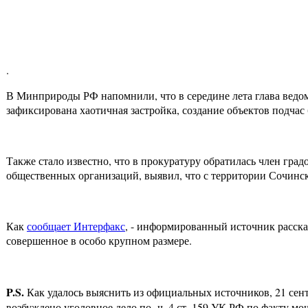
.
В Минприроды РФ напомнили, что в середине лета глава ведо
зафиксирована хаотичная застройка, создание объектов подча
Также стало известно, что в прокуратуру обратилась член гр
общественных организаций, выявил, что с территории Сочинско
Как
сообщает Интерфакс
, - информированный источник расска
совершенное в особо крупном размере.
P.S.
Как удалось выяснить из официальных источников, 21 се
возбуждено уголовное дело по ч. 4 ст. 159 УК РФ по факту м