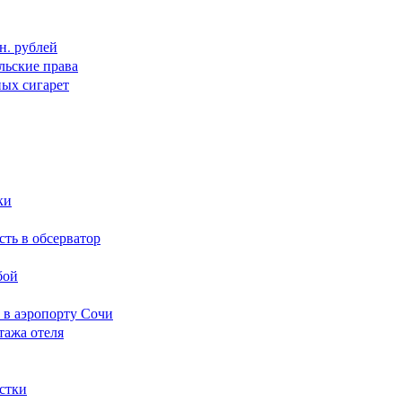
н. рублей
льские права
ных сигарет
ки
сть в обсерватор
бой
 в аэропорту Сочи
тажа отеля
стки