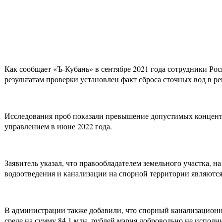
Как сообщает «Ъ-Кубань» в сентябре 2021 года сотрудники Рос
результатам проверки установлен факт сброса сточных вод в р
Исследования проб показали превышение допустимых концентр
управлением в июне 2022 года.
Заявитель указал, что правообладателем земельного участка, н
водоотведения и канализации на спорной территории являютс
В администрации также добавили, что спорный канализационны
среде на сумму 84,1 млн. рублей мэрия добровольно не исполн