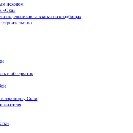
ным исходом
ь «Ока»
его подельников за взятки на кладбищах
е строительство
ки
сть в обсерватор
бой
 в аэропорту Сочи
тажа отеля
стки