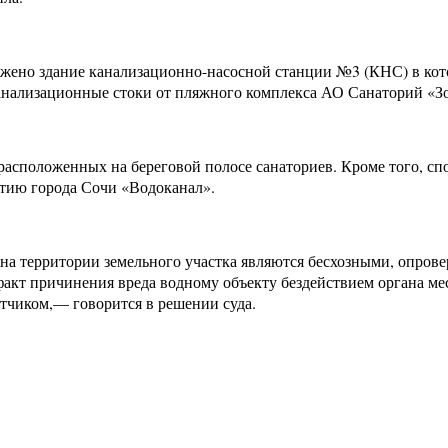
ложено здание канализационно-насосной станции №3 (КНС) в ко
канализационные стоки от пляжного комплекса АО Санаторий «З
асположенных на береговой полосе санаториев. Кроме того, сп
тию города Сочи «Водоканал».
 на территории земельного участка являются бесхозными, опров
акт причинения вреда водному объекту бездействием органа ме
тчиком,— говорится в решении суда.