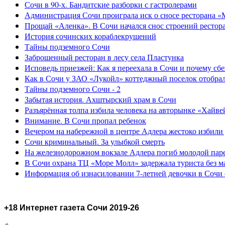
Сочи в 90-х. Бандитские разборки с гастролерами
Администрация Сочи проиграла иск о сносе ресторана «
Прощай «Аленка». В Сочи начался снос строений рестор
История сочинских кораблекрушений
Тайны подземного Сочи
Заброшенный ресторан в лесу села Пластунка
Исповедь приезжей: Как я переехала в Сочи и почему сб
Как в Сочи у ЗАО «Лукойл» коттеджный поселок отобра
Тайны подземного Сочи - 2
Забытая история. Ахштырский храм в Сочи
Разъярённая толпа избила человека на авторынке «Хайве
Внимание. В Сочи пропал ребенок
Вечером на набережной в центре Адлера жестоко избили
Сочи криминальный. За улыбкой смерть
На железнодорожном вокзале Адлера погиб молодой пар
В Сочи охрана ТЦ «Море Молл» задержала туриста без м
Информация об изнасиловании 7-летней девочки в Сочи 
+18 Интернет газета Сочи 2019-26