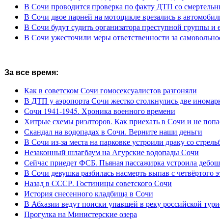
В Сочи проводится проверка по факту ДТП со смертель
В Сочи двое парней на мотоцикле врезались в автомобил
В Сочи будут судить организатора преступной группы и 
В Сочи ужесточили меры ответственности за самовольно
За все время:
Как в советском Сочи гомосексуалистов разгоняли
В ДТП у аэропорта Сочи жестко столкнулись две иномар
Сочи 1941-1945. Хроника военного времени
Хитрые схемы риэлторов. Как приехать в Сочи и не попа
Скандал на водопадах в Сочи. Верните наши деньги
В Сочи из-за места на парковке устроили драку со стрель
Незаконный шлагбаум на Агурские водопады Сочи
Сейчас приедет ФСБ. Пьяная пассажирка устроила дебош
В Сочи девушка разбилась насмерть выпав с четвёртого э
Назад в СССР. Гостиницы советского Сочи
История снесенного кладбища в Сочи
В Абхазии ведут поиски упавшей в реку российской тури
Прогулка на Министерские озера