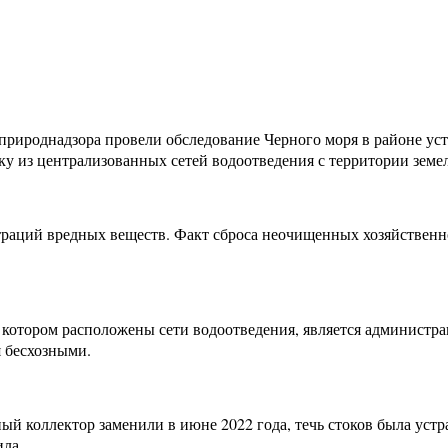
природнадзора провели обследование Черного моря в районе уст
еку из централизованных сетей водоотведения с территории земел
аций вредных веществ. Факт сброса неочищенных хозяйственно
а котором расположены сети водоотведения, является администра
я бесхозными.
й коллектор заменили в июне 2022 года, течь стоков была уст
ила.