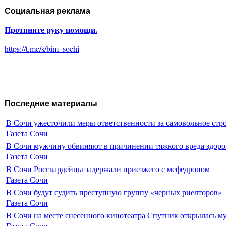
Социальная реклама
Протяните руку помощи.
https://t.me/s/bim_sochi
Последние материалы
В Сочи ужесточили меры ответственности за самовольное стр
Газета Сочи
В Сочи мужчину обвиняют в причинении тяжкого вреда здоро
Газета Сочи
В Сочи Росгвардейцы задержали приезжего с мефедроном
Газета Сочи
В Сочи будут судить преступную группу «черных риелторов»
Газета Сочи
В Сочи на месте снесенного кинотеатра Спутник открылась м
Газета Сочи