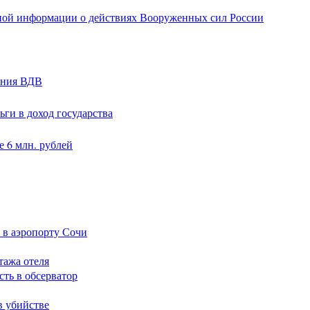
ной информации о действиях Вооруженных сил России
ания ВДВ
ги в доход государства
 6 млн. рублей
 в аэропорту Сочи
тажа отеля
сть в обсерватор
в убийстве