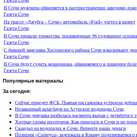
В Сочи мужчина обвиняется в распространении заведомо лож
Газета Сочи
На трассе «Джубга – Сочи» автомобиль «Ford» улетел в кювет
Газета Сочи
В Сочи прошли торжества, посвященные 96 годовщине основ
Газета Сочи
С бывшей замглавы Хостинского района Сочи взыскивают день
Газета Сочи
В Сочи будут судить мошенника, обвиняемого в хищении более
Газета Сочи
Популярные материалы
За сегодня:
Сейчас приедет ФСБ. Пьяная пассажирка устроила дебош
Незаконный шлагбаум на Агурские водопады Сочи
В Сочи девушка разбилась насмерть выпав с четвёртого э
Хитрые схемы риэлторов. Как приехать в Сочи и не попа
Скандал на водопадах в Сочи. Верните наши деньги
Полиция «Сириуса» задержала в Крыму подозреваемого 