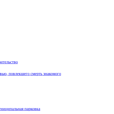
оительство
вью, повлекшего смерть знакомого
униципальная парковка