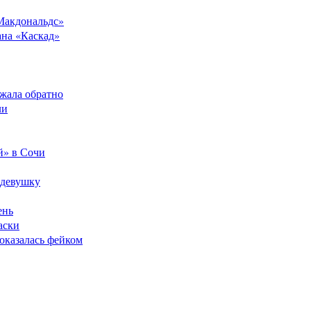
Макдональдс»
ана «Каскад»
ежала обратно
ли
й» в Сочи
 девушку
ень
аски
оказалась фейком