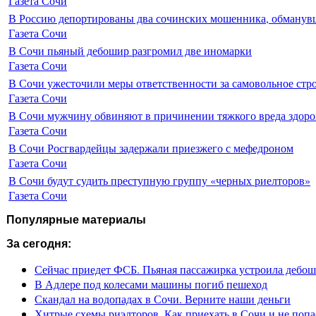
Газета Сочи
В Россию депортированы два сочинских мошенника, обманувш
Газета Сочи
В Сочи пьяный дебошир разгромил две иномарки
Газета Сочи
В Сочи ужесточили меры ответственности за самовольное стр
Газета Сочи
В Сочи мужчину обвиняют в причинении тяжкого вреда здоро
Газета Сочи
В Сочи Росгвардейцы задержали приезжего с мефедроном
Газета Сочи
В Сочи будут судить преступную группу «черных риелторов»
Газета Сочи
Популярные материалы
За сегодня:
Сейчас приедет ФСБ. Пьяная пассажирка устроила дебош
В Адлере под колесами машины погиб пешеход
Скандал на водопадах в Сочи. Верните наши деньги
Хитрые схемы риэлторов. Как приехать в Сочи и не попа