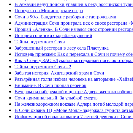
В Абхазии ведут поиски упавшей в реку российской тури
Прогулка на Министерские озера
Сочи в 90-х. Бандитские разборки с гастролерами
Администрация Сочи проиграла иск о сносе ресторана «
Прощай «Аленка». В Сочи начался снос строений рестор
История сочинских кораблекрушений
Тайны подземного Сочи
Заброшенный ресторан в лесу села Пластунка
Исповедь приезжей: Как я переехала в Сочи и почему сб
Как в Сочи у ЗАО «Лукойл» коттеджный поселок отобра
Тайны подземного Сочи - 2
Забытая история. Ахштырский храм в Сочи
Разъярённая толпа избила человека на авторынке «Хайве
Внимание. В Сочи пропал ребенок
Вечером на набережной в центре Адлера жестоко избили
Сочи криминальный. За улыбкой смерть
На железнодорожном вокзале Адлера погиб молодой пар
В Сочи охрана ТЦ «Море Молл» задержала туриста без м
Информация об изнасиловании 7-летней девочки в Сочи 