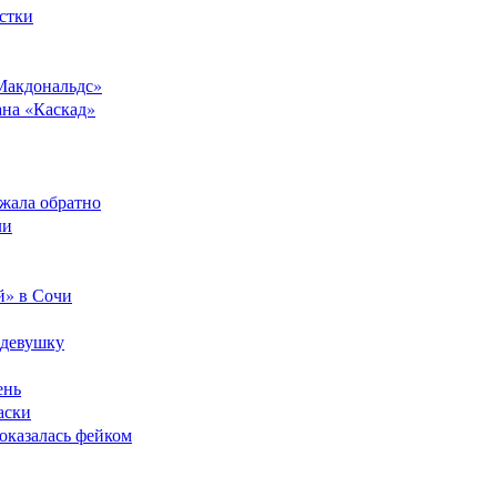
стки
Макдональдс»
ана «Каскад»
ежала обратно
ли
й» в Сочи
 девушку
ень
аски
оказалась фейком