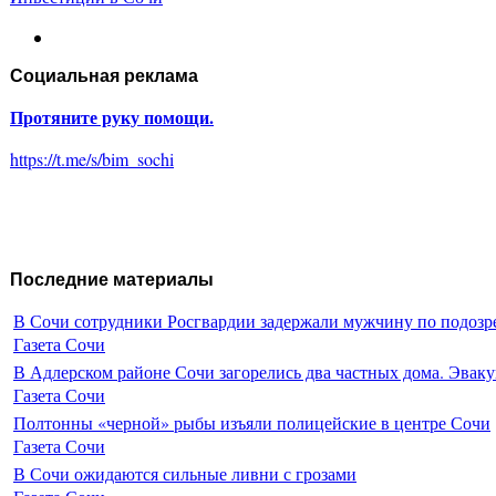
Социальная реклама
Протяните руку помощи.
https://t.me/s/bim_sochi
Последние материалы
В Сочи сотрудники Росгвардии задержали мужчину по подозр
Газета Сочи
В Адлерском районе Сочи загорелись два частных дома. Эваку
Газета Сочи
Полтонны «черной» рыбы изъяли полицейские в центре Сочи
Газета Сочи
В Сочи ожидаются сильные ливни с грозами