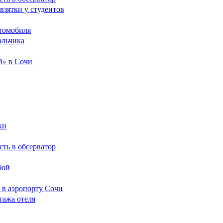
взятки у студентов
томобиля
альчика
й» в Сочи
ки
сть в обсерватор
бой
 в аэропорту Сочи
тажа отеля