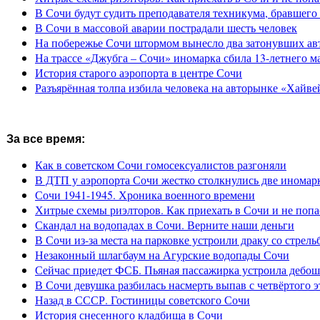
В Сочи будут судить преподавателя техникума, бравшего 
В Сочи в массовой аварии пострадали шесть человек
На побережье Сочи штормом вынесло два затонувших ав
На трассе «Джубга – Сочи» иномарка сбила 13-летнего м
История старого аэропорта в центре Сочи
Разъярённая толпа избила человека на авторынке «Хайве
За все время:
Как в советском Сочи гомосексуалистов разгоняли
В ДТП у аэропорта Сочи жестко столкнулись две иномар
Сочи 1941-1945. Хроника военного времени
Хитрые схемы риэлторов. Как приехать в Сочи и не попа
Скандал на водопадах в Сочи. Верните наши деньги
В Сочи из-за места на парковке устроили драку со стрель
Незаконный шлагбаум на Агурские водопады Сочи
Сейчас приедет ФСБ. Пьяная пассажирка устроила дебош
В Сочи девушка разбилась насмерть выпав с четвёртого э
Назад в СССР. Гостиницы советского Сочи
История снесенного кладбища в Сочи