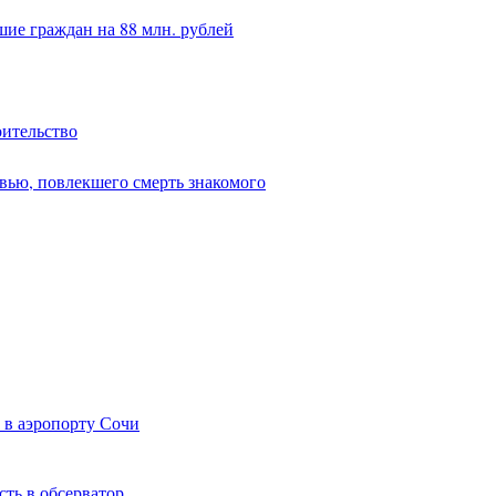
ие граждан на 88 млн. рублей
оительство
вью, повлекшего смерть знакомого
 в аэропорту Сочи
сть в обсерватор