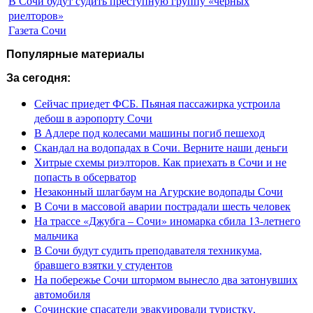
В Сочи будут судить преступную группу «черных
риелторов»
Газета Сочи
Популярные материалы
За сегодня:
Сейчас приедет ФСБ. Пьяная пассажирка устроила
дебош в аэропорту Сочи
В Адлере под колесами машины погиб пешеход
Скандал на водопадах в Сочи. Верните наши деньги
Хитрые схемы риэлторов. Как приехать в Сочи и не
попасть в обсерватор
Незаконный шлагбаум на Агурские водопады Сочи
В Сочи в массовой аварии пострадали шесть человек
На трассе «Джубга – Сочи» иномарка сбила 13-летнего
мальчика
В Сочи будут судить преподавателя техникума,
бравшего взятки у студентов
На побережье Сочи штормом вынесло два затонувших
автомобиля
Сочинские спасатели эвакуировали туристку,