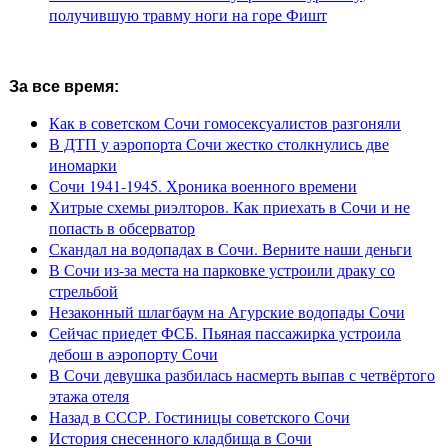
получившую травму ноги на горе Фишт
За все время:
Как в советском Сочи гомосексуалистов разгоняли
В ДТП у аэропорта Сочи жестко столкнулись две
иномарки
Сочи 1941-1945. Хроника военного времени
Хитрые схемы риэлторов. Как приехать в Сочи и не
попасть в обсерватор
Скандал на водопадах в Сочи. Верните наши деньги
В Сочи из-за места на парковке устроили драку со
стрельбой
Незаконный шлагбаум на Агурские водопады Сочи
Сейчас приедет ФСБ. Пьяная пассажирка устроила
дебош в аэропорту Сочи
В Сочи девушка разбилась насмерть выпав с четвёртого
этажа отеля
Назад в СССР. Гостиницы советского Сочи
История снесенного кладбища в Сочи