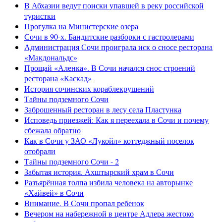
В Абхазии ведут поиски упавшей в реку российской
туристки
Прогулка на Министерские озера
Сочи в 90-х. Бандитские разборки с гастролерами
Администрация Сочи проиграла иск о сносе ресторана
«Макдональдс»
Прощай «Аленка». В Сочи начался снос строений
ресторана «Каскад»
История сочинских кораблекрушений
Тайны подземного Сочи
Заброшенный ресторан в лесу села Пластунка
Исповедь приезжей: Как я переехала в Сочи и почему
сбежала обратно
Как в Сочи у ЗАО «Лукойл» коттеджный поселок
отобрали
Тайны подземного Сочи - 2
Забытая история. Ахштырский храм в Сочи
Разъярённая толпа избила человека на авторынке
«Хайвей» в Сочи
Внимание. В Сочи пропал ребенок
Вечером на набережной в центре Адлера жестоко