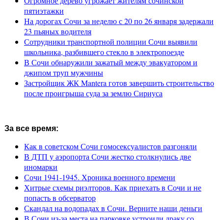
Огромное дерево угрожает жителям сочинской
пятиэтажки
На дорогах Сочи за неделю с 20 по 26 января задержали
23 пьяных водителя
Сотрудники транспортной полиции Сочи выявили
школьника, разбившего стекло в электропоезде
В Сочи обнаружили зажатый между эвакуатором и
джипом труп мужчины
Застройщик ЖК Mantera готов завершить строительство
после проигрыша суда за землю Сириуса
За все время:
Как в советском Сочи гомосексуалистов разгоняли
В ДТП у аэропорта Сочи жестко столкнулись две
иномарки
Сочи 1941-1945. Хроника военного времени
Хитрые схемы риэлторов. Как приехать в Сочи и не
попасть в обсерватор
Скандал на водопадах в Сочи. Верните наши деньги
В Сочи из-за места на парковке устроили драку со