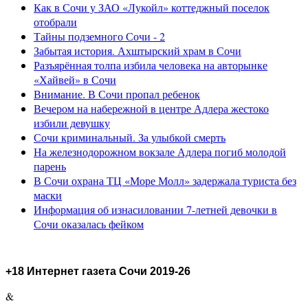
Как в Сочи у ЗАО «Лукойл» коттеджный поселок
отобрали
Тайны подземного Сочи - 2
Забытая история. Ахштырский храм в Сочи
Разъярённая толпа избила человека на авторынке
«Хайвей» в Сочи
Внимание. В Сочи пропал ребенок
Вечером на набережной в центре Адлера жестоко
избили девушку
Сочи криминальный. За улыбкой смерть
На железнодорожном вокзале Адлера погиб молодой
парень
В Сочи охрана ТЦ «Море Молл» задержала туриста без
маски
Информация об изнасиловании 7-летней девочки в
Сочи оказалась фейком
+18 Интернет газета Сочи 2019-26
&