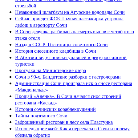
стрельбой
Незаконный шлагбаум на Агурские водопады Сочи
Сейчас приедет ФСБ. Пьяная пассажирка устроила
дебош в аэропорту Сочи
В Сочи девушка разбилась насмерть выпав с четвёртого
этажа отеля
Назад в СССР. Гостиницы советского Сочи
История снесенного кладбища в Сочи
В Абхазии ведут поиски упавшей в реку российской
туристки
Прогулка на Министерские озера
Сочи в 90-х. Бандитские разборки с гастролерами
Администрация Сочи проиграла иск о сносе ресторана
«Макдональдс»
Прощай «Аленка». В Сочи начался снос строений
ресторана «Каскад»
История сочинских кораблекрушений
Тайны подземного Сочи
Заброшенный ресторан в лесу села Пластунка
Исповедь приезжей: Как я переехала в Сочи и почему
сбежала обратно