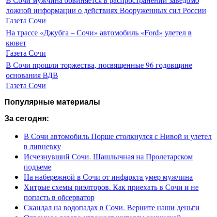
ложной информации о действиях Вооруженных сил России
Газета Сочи
На трассе «Джубга – Сочи» автомобиль «Ford» улетел в
кювет
Газета Сочи
В Сочи прошли торжества, посвященные 96 годовщине
основания ВДВ
Газета Сочи
Популярные материалы
За сегодня:
В Сочи автомобиль Порше столкнулся с Нивой и улетел
в ливневку
Исчезнувший Сочи. Шашлычная на Пролетарском
подъеме
На набережной в Сочи от инфаркта умер мужчина
Хитрые схемы риэлторов. Как приехать в Сочи и не
попасть в обсерватор
Скандал на водопадах в Сочи. Верните наши деньги