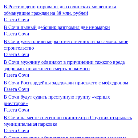
В Россию депортированы два сочинских мошенника,
обманувшие граждан на 88 млн. рублей
Газета Сочи
В Сочи пьяный дебошир разгромил две иномарки
Газета Сочи
В Сочи ужесточили меры ответственности за самовольное
строительство
Газета Сочи
В Сочи мужчину обвиняют в причинении тяжкого вреда
здоровью, повлекшего смерть знакомого
Газета Сочи
В Сочи Росгвардейцы задержали приезжего с мефедроном
Газета Сочи
В Сочи будут судить преступную группу «черных
риелторов»
Газета Сочи
В Сочи на месте снесенного кинотеатра Спутник открылась
муниципальная парковка
Газета Сочи
В Сочи мужчина обвиняется в распространении заведомо