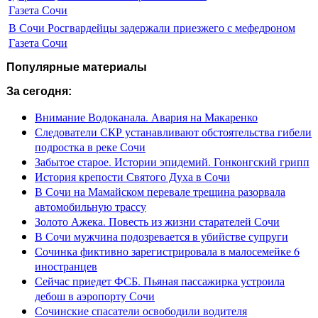
Газета Сочи
В Сочи Росгвардейцы задержали приезжего с мефедроном
Газета Сочи
Популярные материалы
За сегодня:
Внимание Водоканала. Авария на Макаренко
Следователи СКР устанавливают обстоятельства гибели
подростка в реке Сочи
Забытое старое. Истории эпидемий. Гонконгский грипп
История крепости Святого Духа в Сочи
В Сочи на Мамайском перевале трещина разорвала
автомобильную трассу
Золото Ажека. Повесть из жизни старателей Сочи
В Сочи мужчина подозревается в убийстве супруги
Сочинка фиктивно зарегистрировала в малосемейке 6
иностранцев
Сейчас приедет ФСБ. Пьяная пассажирка устроила
дебош в аэропорту Сочи
Сочинские спасатели освободили водителя