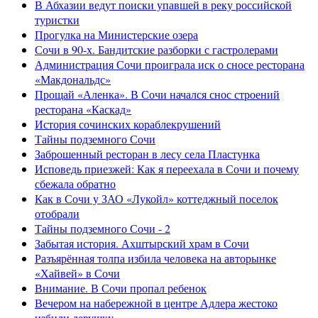
В Абхазии ведут поиски упавшей в реку российской
туристки
Прогулка на Министерские озера
Сочи в 90-х. Бандитские разборки с гастролерами
Администрация Сочи проиграла иск о сносе ресторана
«Макдональдс»
Прощай «Аленка». В Сочи начался снос строений
ресторана «Каскад»
История сочинских кораблекрушений
Тайны подземного Сочи
Заброшенный ресторан в лесу села Пластунка
Исповедь приезжей: Как я переехала в Сочи и почему
сбежала обратно
Как в Сочи у ЗАО «Лукойл» коттеджный поселок
отобрали
Тайны подземного Сочи - 2
Забытая история. Ахштырский храм в Сочи
Разъярённая толпа избила человека на авторынке
«Хайвей» в Сочи
Внимание. В Сочи пропал ребенок
Вечером на набережной в центре Адлера жестоко
избили девушку