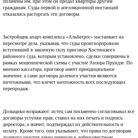
оплачены им, при этом он продал квартиры другим
гражданам. Суды первой и апелляционной инстанций
отказались расторгать эти договоры.
Застройщик апарт-комплекса «Альбатрос» настаивает на
пересмотре дела, указывая, что суды проигнорировали
вступивший в законную силу приговор Хостинского
районного суда, которым установлено, сделки совершены в
рамках мошеннической схемы с участие Анзора Пруидзе. По
мнению кассатора, приговор имеет преюдициальное
значение, а сами договора долевого участия являются
ничтожными, что влечет ничтожность всех последующих
перепродаж.
Дольщики возражают: истец сам письменно согласовывал все
договоры уступки прав, ставил на них печать и подпись
директора, а значит, подтверждал их действительность и
оплату. Кроме того, они указывают, что права по договорам
долевого участия давно перешли к добросовестным