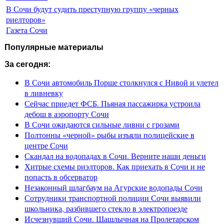
В Сочи будут судить преступную группу «черных
риелторов»
Газета Сочи
Популярные материалы
За сегодня:
В Сочи автомобиль Порше столкнулся с Нивой и улетел
в ливневку
Сейчас приедет ФСБ. Пьяная пассажирка устроила
дебош в аэропорту Сочи
В Сочи ожидаются сильные ливни с грозами
Полтонны «черной» рыбы изъяли полицейские в
центре Сочи
Скандал на водопадах в Сочи. Верните наши деньги
Хитрые схемы риэлторов. Как приехать в Сочи и не
попасть в обсерватор
Незаконный шлагбаум на Агурские водопады Сочи
Сотрудники транспортной полиции Сочи выявили
школьника, разбившего стекло в электропоезде
Исчезнувший Сочи. Шашлычная на Пролетарском