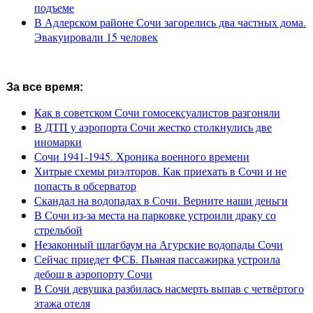
подъеме
В Адлерском районе Сочи загорелись два частных дома.
Эвакуировали 15 человек
За все время:
Как в советском Сочи гомосексуалистов разгоняли
В ДТП у аэропорта Сочи жестко столкнулись две
иномарки
Сочи 1941-1945. Хроника военного времени
Хитрые схемы риэлторов. Как приехать в Сочи и не
попасть в обсерватор
Скандал на водопадах в Сочи. Верните наши деньги
В Сочи из-за места на парковке устроили драку со
стрельбой
Незаконный шлагбаум на Агурские водопады Сочи
Сейчас приедет ФСБ. Пьяная пассажирка устроила
дебош в аэропорту Сочи
В Сочи девушка разбилась насмерть выпав с четвёртого
этажа отеля