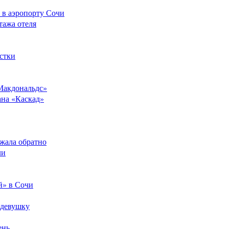
 в аэропорту Сочи
тажа отеля
стки
Макдональдс»
ана «Каскад»
ежала обратно
ли
й» в Сочи
 девушку
ень