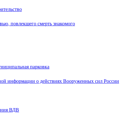
оительство
вью, повлекшего смерть знакомого
униципальная парковка
ной информации о действиях Вооруженных сил России
ания ВДВ