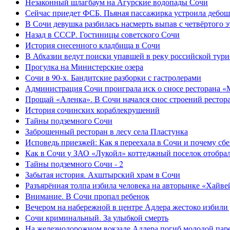
Незаконный шлагбаум на Агурские водопады Сочи
Сейчас приедет ФСБ. Пьяная пассажирка устроила дебош
В Сочи девушка разбилась насмерть выпав с четвёртого э
Назад в СССР. Гостиницы советского Сочи
История снесенного кладбища в Сочи
В Абхазии ведут поиски упавшей в реку российской тури
Прогулка на Министерские озера
Сочи в 90-х. Бандитские разборки с гастролерами
Администрация Сочи проиграла иск о сносе ресторана «
Прощай «Аленка». В Сочи начался снос строений рестор
История сочинских кораблекрушений
Тайны подземного Сочи
Заброшенный ресторан в лесу села Пластунка
Исповедь приезжей: Как я переехала в Сочи и почему сб
Как в Сочи у ЗАО «Лукойл» коттеджный поселок отобра
Тайны подземного Сочи - 2
Забытая история. Ахштырский храм в Сочи
Разъярённая толпа избила человека на авторынке «Хайве
Внимание. В Сочи пропал ребенок
Вечером на набережной в центре Адлера жестоко избили
Сочи криминальный. За улыбкой смерть
На железнодорожном вокзале Адлера погиб молодой пар