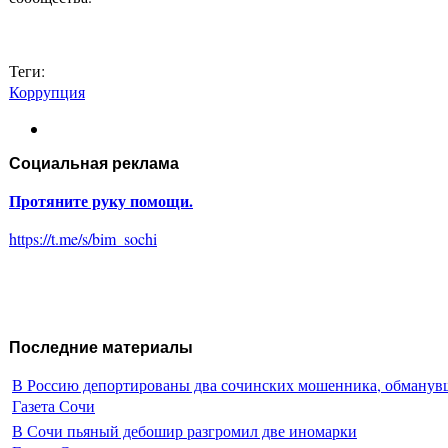
Теги:
Коррупция
Социальная реклама
Протяните руку помощи.
https://t.me/s/bim_sochi
Последние материалы
В Россию депортированы два сочинских мошенника, обманувш
Газета Сочи
В Сочи пьяный дебошир разгромил две иномарки