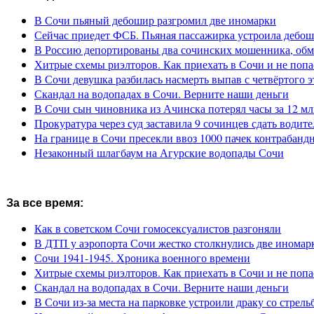
В Сочи пьяный дебошир разгромил две иномарки
Сейчас приедет ФСБ. Пьяная пассажирка устроила дебош
В Россию депортированы два сочинских мошенника, обм
Хитрые схемы риэлторов. Как приехать в Сочи и не попа
В Сочи девушка разбилась насмерть выпав с четвёртого э
Скандал на водопадах в Сочи. Верните наши деньги
В Сочи сын чиновника из Ачинска потерял часы за 12 мл
Прокуратура через суд заставила 9 сочинцев сдать водите
На границе в Сочи пресекли ввоз 1000 пачек контрабанд
Незаконный шлагбаум на Агурские водопады Сочи
За все время:
Как в советском Сочи гомосексуалистов разгоняли
В ДТП у аэропорта Сочи жестко столкнулись две иномар
Сочи 1941-1945. Хроника военного времени
Хитрые схемы риэлторов. Как приехать в Сочи и не попа
Скандал на водопадах в Сочи. Верните наши деньги
В Сочи из-за места на парковке устроили драку со стрель