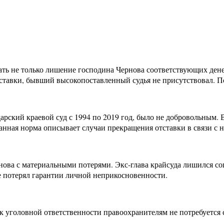
ачать не только лишение господина Чернова соответствующих ден
ставки, бывший высокопоставленный судья не присутствовал. П
арский краевой суд с 1994 по 2019 год, было не добровольным. 
». Данная норма описывает случаи прекращения отставки в связи 
ернова с материальными потерями. Экс-глава крайсуда лишился 
е потерял гарантии личной неприкосновенности.
к уголовной ответственности правоохранителям не потребуется с