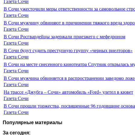
Газета Сочи
В Сочи ужесточили меры ответственности за самовольное стр
Газета Сочи
В Сочи мужчину обвиняют в причинении тяжкого вреда здоро
Газета Сочи
В Сочи Росгвардейцы задержали приезжего с мефедроном
Газета Сочи
В Сочи будут судить преступную группу «черных риелторов»
Газета Сочи
В Сочи на месте снесенного кинотеатра Спутник открылась м
Газета Сочи
В Сочи мужчина обвиняется в распространении заведомо лож
Газета Сочи
На трассе «Джубга – Сочи» автомобиль «Ford» улетел в кювет
Газета Сочи
В Сочи прошли торжества, посвященные 96 годовщине основ
Газета Сочи
Популярные материалы
За сегодня: