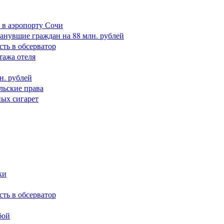
 в аэропорту Сочи
анувшие граждан на 88 млн. рублей
сть в обсерватор
тажа отеля
н. рублей
льские права
ных сигарет
ки
сть в обсерватор
бой