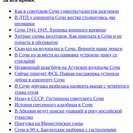
За все время:
Как в советском Сочи гомосексуалистов разгоняли
В ДТП у аэропорта Сочи жестко столкнулись две
иномарки
Сочи 1941-1945. Хроника военного времени
Хитрые схемы риэлторов. Как приехать в Сочи и не
попасть в обсерватор
Скандал на водопадах в Сочи. Верните наши деньги
В Сочи из-за места на парковке устроили драку со
стрельбой
Незаконный шлагбаум на Агурские водопады Сочи
Сейчас приедет ФСБ. Пьяная пассажирка устроила
дебош в аэропорту Сочи
В Сочи девушка разбилась насмерть выпав с четвёртого
этажа отеля
Назад в СССР. Гостиницы советского Сочи
История снесенного кладбища в Сочи
В Абхазии ведут поиски упавшей в реку российской
туристки
Прогулка на Министерские озера
Сочи в 90-х. Бандитские разборки с гастролерами