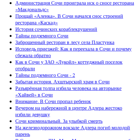
Администрация Сочи проиграла иск о сносе ресторана
«Макдональдс»
Прощай «Аленка». В Сочи начался снос строений
ресторана «Каскад»
История сочинских кораблекрушений
Тайны подземного Сочи
Заброшенный ресторан в лесу села Пластунка
Исповедь приезжей: Как я переехала в Сочи и почему
сбежала обратно
Как в Сочи у ЗАО «Лукойл» коттеджный поселок
отобрали
Тайны подземного Сочи - 2
Забытая история. Ахштырский храм в Сочи
Разъярённая толпа избила человека на авторынке
«Хайвей» в Сочи
Внимание. В Сочи пропал ребенок
Вечером на набережной в центре Адлера жестоко
избили девушку
Сочи криминальный. За улыбкой смерть
На железнодорожном вокзале Адлера погиб молодой
парень