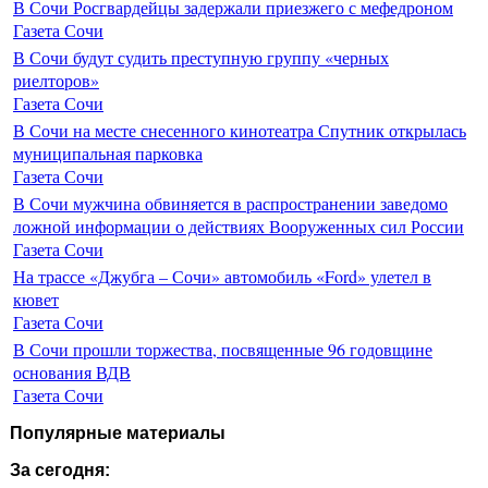
В Сочи Росгвардейцы задержали приезжего с мефедроном
Газета Сочи
В Сочи будут судить преступную группу «черных
риелторов»
Газета Сочи
В Сочи на месте снесенного кинотеатра Спутник открылась
муниципальная парковка
Газета Сочи
В Сочи мужчина обвиняется в распространении заведомо
ложной информации о действиях Вооруженных сил России
Газета Сочи
На трассе «Джубга – Сочи» автомобиль «Ford» улетел в
кювет
Газета Сочи
В Сочи прошли торжества, посвященные 96 годовщине
основания ВДВ
Газета Сочи
Популярные материалы
За сегодня: