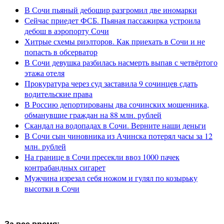
В Сочи пьяный дебошир разгромил две иномарки
Сейчас приедет ФСБ. Пьяная пассажирка устроила
дебош в аэропорту Сочи
Хитрые схемы риэлторов. Как приехать в Сочи и не
попасть в обсерватор
В Сочи девушка разбилась насмерть выпав с четвёртого
этажа отеля
Прокуратура через суд заставила 9 сочинцев сдать
водительские права
В Россию депортированы два сочинских мошенника,
обманувшие граждан на 88 млн. рублей
Скандал на водопадах в Сочи. Верните наши деньги
В Сочи сын чиновника из Ачинска потерял часы за 12
млн. рублей
На границе в Сочи пресекли ввоз 1000 пачек
контрабандных сигарет
Мужчина изрезал себя ножом и гулял по козырьку
высотки в Сочи