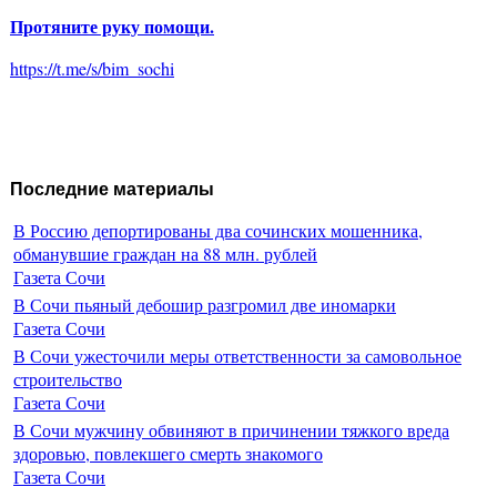
Протяните руку помощи.
https://t.me/s/bim_sochi
Последние материалы
В Россию депортированы два сочинских мошенника,
обманувшие граждан на 88 млн. рублей
Газета Сочи
В Сочи пьяный дебошир разгромил две иномарки
Газета Сочи
В Сочи ужесточили меры ответственности за самовольное
строительство
Газета Сочи
В Сочи мужчину обвиняют в причинении тяжкого вреда
здоровью, повлекшего смерть знакомого
Газета Сочи