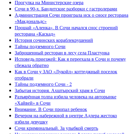
Прогулка на Министерские озера
Сочи в 90-х. Бандитские разборки с гастролерами
Администрация Сочи проиграла иск о сносе ресторана
«Макдональдс»
Прощай «Аленка». В Сочи начался снос строений
ресторана «Каскад»
История сочинских кораблекрушений
Тайны подземного Сочи
Заброшенный ресторан в лесу села Пластунка
Исповедь приезжей: Как я переехала в Сочи и почему
сбежала обратно
Как в Сочи у ЗАО «Лукойл» коттеджный поселок
отобрали
Тайны подземного Сочи - 2
Забытая история. Ахштырский храм в Сочи
Разъярённая толпа избила человека на авторынке
«Хайвей» в Сочи
Внимание. В Сочи пропал ребенок
Вечером на набережной в центре Адлера жестоко
избили девушку
Сочи криминальный. За улыбкой смерть