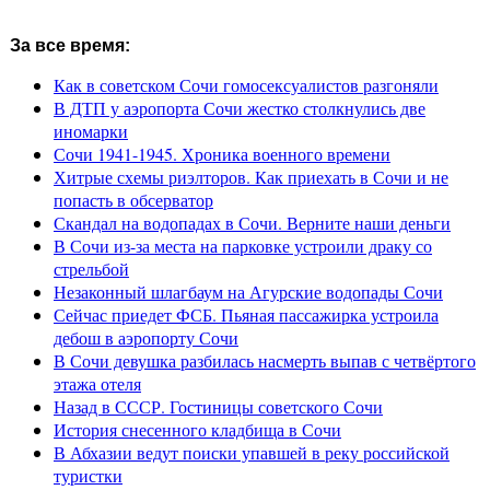
За все время:
Как в советском Сочи гомосексуалистов разгоняли
В ДТП у аэропорта Сочи жестко столкнулись две
иномарки
Сочи 1941-1945. Хроника военного времени
Хитрые схемы риэлторов. Как приехать в Сочи и не
попасть в обсерватор
Скандал на водопадах в Сочи. Верните наши деньги
В Сочи из-за места на парковке устроили драку со
стрельбой
Незаконный шлагбаум на Агурские водопады Сочи
Сейчас приедет ФСБ. Пьяная пассажирка устроила
дебош в аэропорту Сочи
В Сочи девушка разбилась насмерть выпав с четвёртого
этажа отеля
Назад в СССР. Гостиницы советского Сочи
История снесенного кладбища в Сочи
В Абхазии ведут поиски упавшей в реку российской
туристки