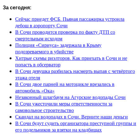
За сегодня:
Сейчас приедет ФСБ. Пьяная пассажирка устроила
дебош в аэропорту Сочи
В Сочи проводится проверка по факту ДТП со
смертельным исходом
Полиция «Сириуса» задержала в Крыму
подозреваемого в убийстве
Хитрые схемы риэлторов. Как приехать в Сочи и не
попасть в обсерватор
В Сочи девушка разбилась насмерть выпав с четвёртого
этажа отеля
В Сочи двое парней на мотоцикле врезались в
автомобиль «Ока»
Незаконный шлагбаум на Агурские водопады Сочи
В Сочи ужесточили меры ответственности за
самовольное строительство
Скандал на водопадах в Сочи. Верните наши деньги
В Сочи будут судить организатора преступной группы и
его подельников за взятки на кладбищах