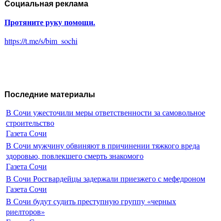
Социальная реклама
Протяните руку помощи.
https://t.me/s/bim_sochi
Последние материалы
В Сочи ужесточили меры ответственности за самовольное
строительство
Газета Сочи
В Сочи мужчину обвиняют в причинении тяжкого вреда
здоровью, повлекшего смерть знакомого
Газета Сочи
В Сочи Росгвардейцы задержали приезжего с мефедроном
Газета Сочи
В Сочи будут судить преступную группу «черных
риелторов»