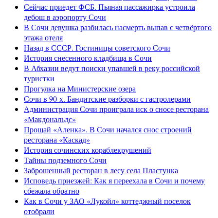
Сейчас приедет ФСБ. Пьяная пассажирка устроила
дебош в аэропорту Сочи
В Сочи девушка разбилась насмерть выпав с четвёртого
этажа отеля
Назад в СССР. Гостиницы советского Сочи
История снесенного кладбища в Сочи
В Абхазии ведут поиски упавшей в реку российской
туристки
Прогулка на Министерские озера
Сочи в 90-х. Бандитские разборки с гастролерами
Администрация Сочи проиграла иск о сносе ресторана
«Макдональдс»
Прощай «Аленка». В Сочи начался снос строений
ресторана «Каскад»
История сочинских кораблекрушений
Тайны подземного Сочи
Заброшенный ресторан в лесу села Пластунка
Исповедь приезжей: Как я переехала в Сочи и почему
сбежала обратно
Как в Сочи у ЗАО «Лукойл» коттеджный поселок
отобрали