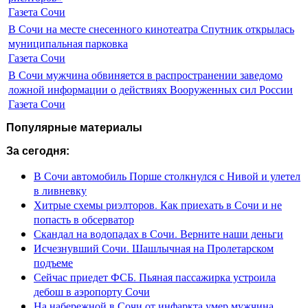
Газета Сочи
В Сочи на месте снесенного кинотеатра Спутник открылась
муниципальная парковка
Газета Сочи
В Сочи мужчина обвиняется в распространении заведомо
ложной информации о действиях Вооруженных сил России
Газета Сочи
Популярные материалы
За сегодня:
В Сочи автомобиль Порше столкнулся с Нивой и улетел
в ливневку
Хитрые схемы риэлторов. Как приехать в Сочи и не
попасть в обсерватор
Скандал на водопадах в Сочи. Верните наши деньги
Исчезнувший Сочи. Шашлычная на Пролетарском
подъеме
Сейчас приедет ФСБ. Пьяная пассажирка устроила
дебош в аэропорту Сочи
На набережной в Сочи от инфаркта умер мужчина