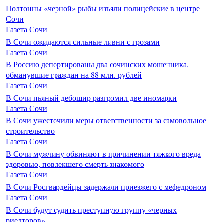
Полтонны «черной» рыбы изъяли полицейские в центре
Сочи
Газета Сочи
В Сочи ожидаются сильные ливни с грозами
Газета Сочи
В Россию депортированы два сочинских мошенника,
обманувшие граждан на 88 млн. рублей
Газета Сочи
В Сочи пьяный дебошир разгромил две иномарки
Газета Сочи
В Сочи ужесточили меры ответственности за самовольное
строительство
Газета Сочи
В Сочи мужчину обвиняют в причинении тяжкого вреда
здоровью, повлекшего смерть знакомого
Газета Сочи
В Сочи Росгвардейцы задержали приезжего с мефедроном
Газета Сочи
В Сочи будут судить преступную группу «черных
риелторов»