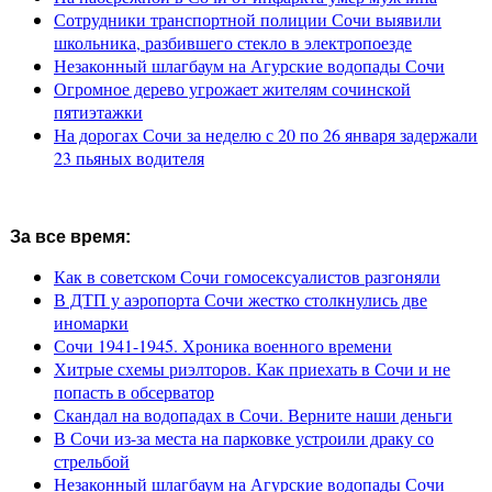
Сотрудники транспортной полиции Сочи выявили
школьника, разбившего стекло в электропоезде
Незаконный шлагбаум на Агурские водопады Сочи
Огромное дерево угрожает жителям сочинской
пятиэтажки
На дорогах Сочи за неделю с 20 по 26 января задержали
23 пьяных водителя
За все время:
Как в советском Сочи гомосексуалистов разгоняли
В ДТП у аэропорта Сочи жестко столкнулись две
иномарки
Сочи 1941-1945. Хроника военного времени
Хитрые схемы риэлторов. Как приехать в Сочи и не
попасть в обсерватор
Скандал на водопадах в Сочи. Верните наши деньги
В Сочи из-за места на парковке устроили драку со
стрельбой
Незаконный шлагбаум на Агурские водопады Сочи