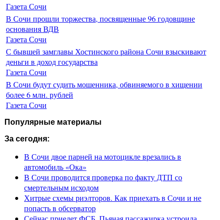
Газета Сочи
В Сочи прошли торжества, посвященные 96 годовщине
основания ВДВ
Газета Сочи
С бывшей замглавы Хостинского района Сочи взыскивают
деньги в доход государства
Газета Сочи
В Сочи будут судить мошенника, обвиняемого в хищении
более 6 млн. рублей
Газета Сочи
Популярные материалы
За сегодня:
В Сочи двое парней на мотоцикле врезались в
автомобиль «Ока»
В Сочи проводится проверка по факту ДТП со
смертельным исходом
Хитрые схемы риэлторов. Как приехать в Сочи и не
попасть в обсерватор
Сейчас приедет ФСБ. Пьяная пассажирка устроила