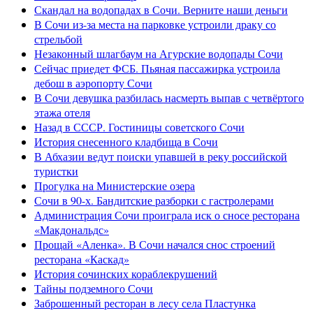
Скандал на водопадах в Сочи. Верните наши деньги
В Сочи из-за места на парковке устроили драку со
стрельбой
Незаконный шлагбаум на Агурские водопады Сочи
Сейчас приедет ФСБ. Пьяная пассажирка устроила
дебош в аэропорту Сочи
В Сочи девушка разбилась насмерть выпав с четвёртого
этажа отеля
Назад в СССР. Гостиницы советского Сочи
История снесенного кладбища в Сочи
В Абхазии ведут поиски упавшей в реку российской
туристки
Прогулка на Министерские озера
Сочи в 90-х. Бандитские разборки с гастролерами
Администрация Сочи проиграла иск о сносе ресторана
«Макдональдс»
Прощай «Аленка». В Сочи начался снос строений
ресторана «Каскад»
История сочинских кораблекрушений
Тайны подземного Сочи
Заброшенный ресторан в лесу села Пластунка