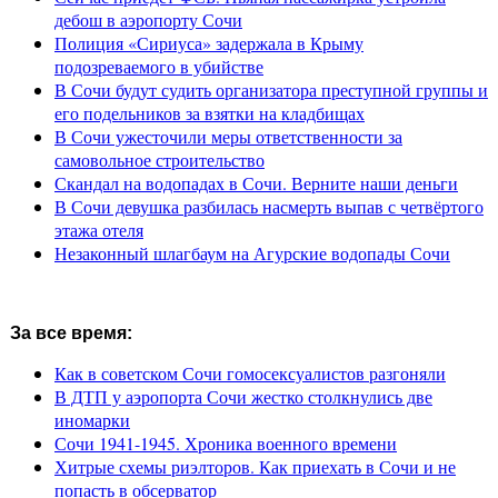
дебош в аэропорту Сочи
Полиция «Сириуса» задержала в Крыму
подозреваемого в убийстве
В Сочи будут судить организатора преступной группы и
его подельников за взятки на кладбищах
В Сочи ужесточили меры ответственности за
самовольное строительство
Скандал на водопадах в Сочи. Верните наши деньги
В Сочи девушка разбилась насмерть выпав с четвёртого
этажа отеля
Незаконный шлагбаум на Агурские водопады Сочи
За все время:
Как в советском Сочи гомосексуалистов разгоняли
В ДТП у аэропорта Сочи жестко столкнулись две
иномарки
Сочи 1941-1945. Хроника военного времени
Хитрые схемы риэлторов. Как приехать в Сочи и не
попасть в обсерватор