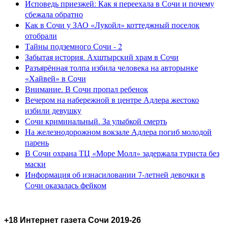
Исповедь приезжей: Как я переехала в Сочи и почему
сбежала обратно
Как в Сочи у ЗАО «Лукойл» коттеджный поселок
отобрали
Тайны подземного Сочи - 2
Забытая история. Ахштырский храм в Сочи
Разъярённая толпа избила человека на авторынке
«Хайвей» в Сочи
Внимание. В Сочи пропал ребенок
Вечером на набережной в центре Адлера жестоко
избили девушку
Сочи криминальный. За улыбкой смерть
На железнодорожном вокзале Адлера погиб молодой
парень
В Сочи охрана ТЦ «Море Молл» задержала туриста без
маски
Информация об изнасиловании 7-летней девочки в
Сочи оказалась фейком
+18 Интернет газета Сочи 2019-26