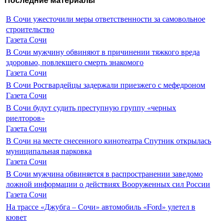
Последние материалы
В Сочи ужесточили меры ответственности за самовольное
строительство
Газета Сочи
В Сочи мужчину обвиняют в причинении тяжкого вреда
здоровью, повлекшего смерть знакомого
Газета Сочи
В Сочи Росгвардейцы задержали приезжего с мефедроном
Газета Сочи
В Сочи будут судить преступную группу «черных
риелторов»
Газета Сочи
В Сочи на месте снесенного кинотеатра Спутник открылась
муниципальная парковка
Газета Сочи
В Сочи мужчина обвиняется в распространении заведомо
ложной информации о действиях Вооруженных сил России
Газета Сочи
На трассе «Джубга – Сочи» автомобиль «Ford» улетел в
кювет