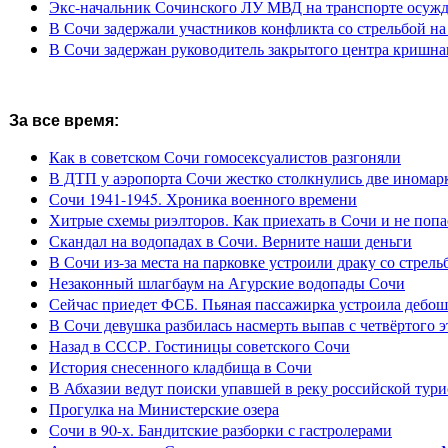
Экс-начальник Сочинского ЛУ МВД на транспорте осужде
В Сочи задержали участников конфликта со стрельбой н
В Сочи задержан руководитель закрытого центра кришна
За все время:
Как в советском Сочи гомосексуалистов разгоняли
В ДТП у аэропорта Сочи жестко столкнулись две иномар
Сочи 1941-1945. Хроника военного времени
Хитрые схемы риэлторов. Как приехать в Сочи и не попа
Скандал на водопадах в Сочи. Верните наши деньги
В Сочи из-за места на парковке устроили драку со стрель
Незаконный шлагбаум на Агурские водопады Сочи
Сейчас приедет ФСБ. Пьяная пассажирка устроила дебош
В Сочи девушка разбилась насмерть выпав с четвёртого э
Назад в СССР. Гостиницы советского Сочи
История снесенного кладбища в Сочи
В Абхазии ведут поиски упавшей в реку российской тури
Прогулка на Министерские озера
Сочи в 90-х. Бандитские разборки с гастролерами