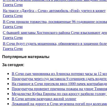
Газета Сочи
На трассе «Джубга – Сочи» автомобиль «Ford» улетел в кювет
Газета Сочи
В Сочи прошли торжества, посвященные 96 годовщине основ
Газета Сочи
С бывшей замглавы Хостинского района Сочи взыскивают день
Газета Сочи
В Сочи будут судить мошенника, обвиняемого в хищении более
Газета Сочи
Популярные материалы
За сегодня:
В Сочи сын чиновника из Ачинска потерял часы за 12 мл
Прокуратура через суд заставила 9 сочинцев сдать водите
На границе в Сочи пресекли ввоз 1000 пачек контрабанд
Прокуратура проверит причины пожара на улице Тимиря
Медалистке Кубка Европы по ски-кроссу разбили голову 
В Сочи шторм разрушил жилой эллинг
Лежавший на дороге в Сочи мужчина погиб под колесам