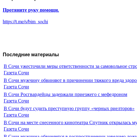
Протяните руку помощи.
https://t.me/s/bim_sochi
Последние материалы
В Сочи ужесточили меры ответственности за самовольное стр
Газета Сочи
В Сочи мужчину обвиняют в причинении тяжкого вреда здоро
Газета Сочи
В Сочи Росгвардейцы задержали приезжего с мефедроном
Газета Сочи
В Сочи будут судить преступную группу «черных риелторов»
Газета Сочи
В Сочи на месте снесенного кинотеатра Спутник открылась м
Газета Сочи
В Сочи мужчина обвиняется в распространении заведомо лож