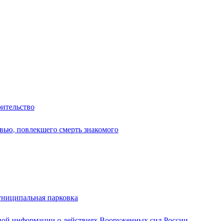
оительство
вью, повлекшего смерть знакомого
униципальная парковка
ной информации о действиях Вооруженных сил России