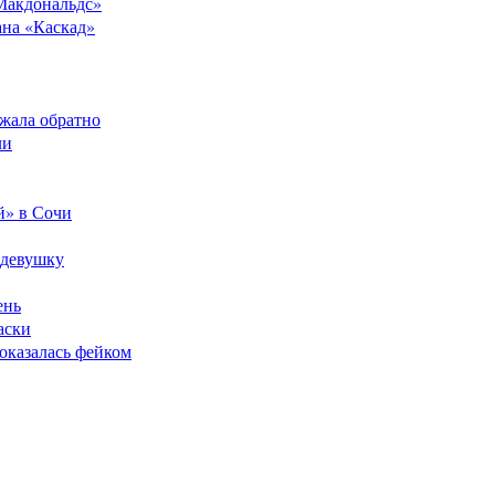
Макдональдс»
ана «Каскад»
ежала обратно
ли
й» в Сочи
 девушку
ень
аски
оказалась фейком