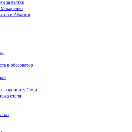
н за взятки
а Макаренко
итов в Абхазии
ки
сть в обсерватор
бой
 в аэропорту Сочи
тажа отеля
стки