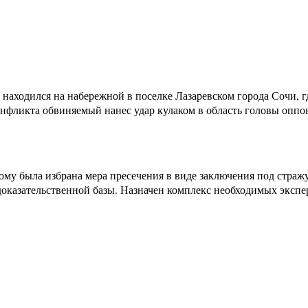
 находился на набережной в поселке Лазаревском города Сочи, г
фликта обвиняемый нанес удар кулаком в область головы оппон
мому была избрана мера пресечения в виде заключения под стра
доказательственной базы. Назначен комплекс необходимых экспе