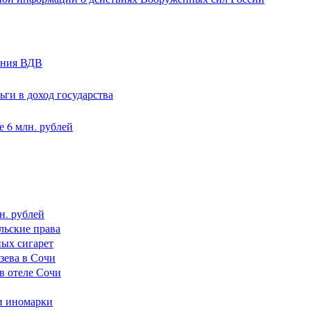
ания ВДВ
ги в доход государства
 6 млн. рублей
н. рублей
льские права
ных сигарет
зева в Сочи
в отеле Сочи
и иномарки