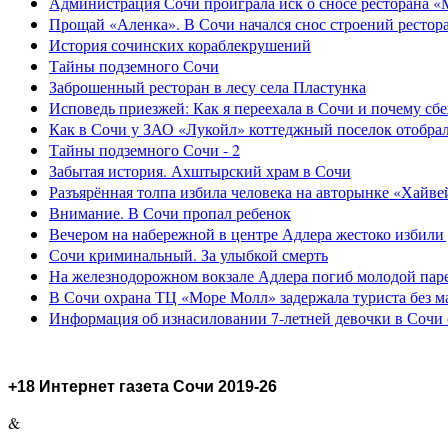
Администрация Сочи проиграла иск о сносе ресторана «
Прощай «Аленка». В Сочи начался снос строений рестор
История сочинских кораблекрушений
Тайны подземного Сочи
Заброшенный ресторан в лесу села Пластунка
Исповедь приезжей: Как я переехала в Сочи и почему сб
Как в Сочи у ЗАО «Лукойл» коттеджный поселок отобра
Тайны подземного Сочи - 2
Забытая история. Ахштырский храм в Сочи
Разъярённая толпа избила человека на авторынке «Хайве
Внимание. В Сочи пропал ребенок
Вечером на набережной в центре Адлера жестоко избили
Сочи криминальный. За улыбкой смерть
На железнодорожном вокзале Адлера погиб молодой пар
В Сочи охрана ТЦ «Море Молл» задержала туриста без м
Информация об изнасиловании 7-летней девочки в Сочи 
+18 Интернет газета Сочи 2019-26
&