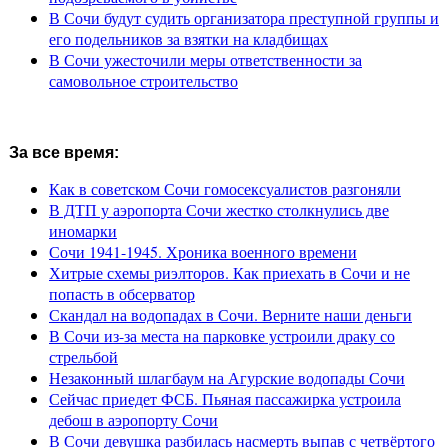
В Сочи будут судить организатора преступной группы и
его подельников за взятки на кладбищах
В Сочи ужесточили меры ответственности за
самовольное строительство
За все время:
Как в советском Сочи гомосексуалистов разгоняли
В ДТП у аэропорта Сочи жестко столкнулись две
иномарки
Сочи 1941-1945. Хроника военного времени
Хитрые схемы риэлторов. Как приехать в Сочи и не
попасть в обсерватор
Скандал на водопадах в Сочи. Верните наши деньги
В Сочи из-за места на парковке устроили драку со
стрельбой
Незаконный шлагбаум на Агурские водопады Сочи
Сейчас приедет ФСБ. Пьяная пассажирка устроила
дебош в аэропорту Сочи
В Сочи девушка разбилась насмерть выпав с четвёртого