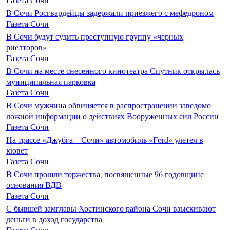
В Сочи Росгвардейцы задержали приезжего с мефедроном
Газета Сочи
В Сочи будут судить преступную группу «черных
риелторов»
Газета Сочи
В Сочи на месте снесенного кинотеатра Спутник открылась
муниципальная парковка
Газета Сочи
В Сочи мужчина обвиняется в распространении заведомо
ложной информации о действиях Вооруженных сил России
Газета Сочи
На трассе «Джубга – Сочи» автомобиль «Ford» улетел в
кювет
Газета Сочи
В Сочи прошли торжества, посвященные 96 годовщине
основания ВДВ
Газета Сочи
С бывшей замглавы Хостинского района Сочи взыскивают
деньги в доход государства
Газета Сочи