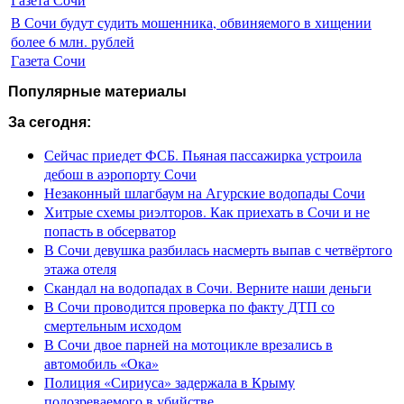
В Сочи будут судить мошенника, обвиняемого в хищении
более 6 млн. рублей
Газета Сочи
Популярные материалы
За сегодня:
Сейчас приедет ФСБ. Пьяная пассажирка устроила
дебош в аэропорту Сочи
Незаконный шлагбаум на Агурские водопады Сочи
Хитрые схемы риэлторов. Как приехать в Сочи и не
попасть в обсерватор
В Сочи девушка разбилась насмерть выпав с четвёртого
этажа отеля
Скандал на водопадах в Сочи. Верните наши деньги
В Сочи проводится проверка по факту ДТП со
смертельным исходом
В Сочи двое парней на мотоцикле врезались в
автомобиль «Ока»
Полиция «Сириуса» задержала в Крыму
подозреваемого в убийстве