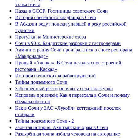
этажа отеля
Назад в СССР. Гостиницы советского Сочи
История снесенного кладбища в Сочи
В Абхазии ведут поиски упавшей в реку российской
туристки
Прогулка на Министерские озера
Сочи в 90-х. Бандитские разборки с гастролерами
Администрация Сочи проиграла иск о сносе ресторана
«Макдональдс»
Прощай «Аленка». В Сочи начался снос строений
ресторана «Каскад»
История сочинских кораблекрушений
Тайны подземного Сочи
Заброшенный ресторан в лесу села Пластунка
Исповедь приезжей: Как я переехала в Сочи и почему
сбежала обратно
Как в Сочи у ЗАО «Лукойл» коттеджный поселок
отобрали
Тайны подземного Сочи - 2
Забытая история. Ахштырский храм в Сочи
Разъярённая толпа избила человека на авторынке