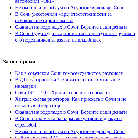
автомобиль «Ока»
Незаконный шлагбаум на Агурские водопады Сочи
В Сочи ужесточили меры ответственности за
самовольное строительство
Скандал на водопадах в Сочи. Верните наши деньги
В Сочи будут судить организатора преступной группы и
его подельников за взятки на кладбищах
За все время:
Как в советском Сочи гомосексуалистов разгоняли
В ДТП у аэропорта Сочи жестко столкнулись две
иномарки
Сочи 1941-1945. Хроника военного времени
Хитрые схемы риэлторов. Как приехать в Сочи и не
попасть в обсерватор
Скандал на водопадах в Сочи. Верните наши деньги
В Сочи из-за места на парковке устроили драку со
стрельбой
Незаконный шлагбаум на Агурские водопады Сочи
Сейчас приедет ФСБ. Пьяная пассажирка устроила