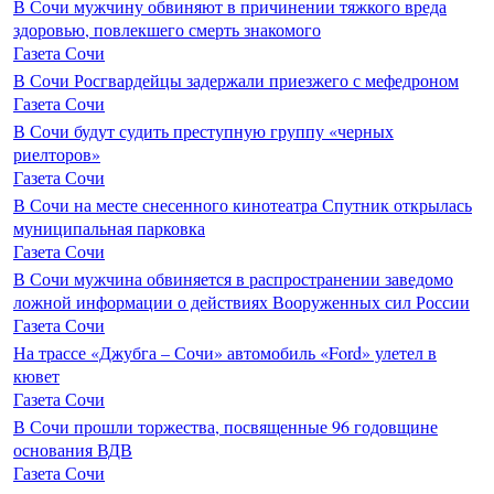
В Сочи мужчину обвиняют в причинении тяжкого вреда
здоровью, повлекшего смерть знакомого
Газета Сочи
В Сочи Росгвардейцы задержали приезжего с мефедроном
Газета Сочи
В Сочи будут судить преступную группу «черных
риелторов»
Газета Сочи
В Сочи на месте снесенного кинотеатра Спутник открылась
муниципальная парковка
Газета Сочи
В Сочи мужчина обвиняется в распространении заведомо
ложной информации о действиях Вооруженных сил России
Газета Сочи
На трассе «Джубга – Сочи» автомобиль «Ford» улетел в
кювет
Газета Сочи
В Сочи прошли торжества, посвященные 96 годовщине
основания ВДВ
Газета Сочи