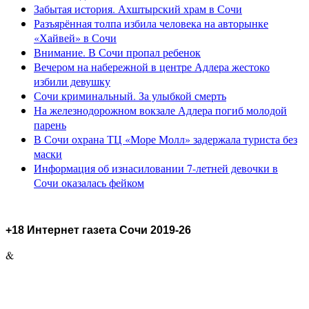
Забытая история. Ахштырский храм в Сочи
Разъярённая толпа избила человека на авторынке
«Хайвей» в Сочи
Внимание. В Сочи пропал ребенок
Вечером на набережной в центре Адлера жестоко
избили девушку
Сочи криминальный. За улыбкой смерть
На железнодорожном вокзале Адлера погиб молодой
парень
В Сочи охрана ТЦ «Море Молл» задержала туриста без
маски
Информация об изнасиловании 7-летней девочки в
Сочи оказалась фейком
+18 Интернет газета Сочи 2019-26
&