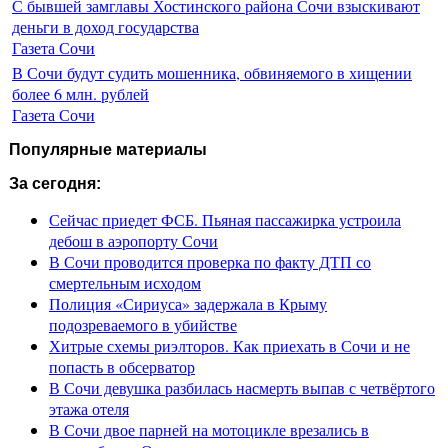
С бывшей замглавы Хостинского района Сочи взыскивают
деньги в доход государства
Газета Сочи
В Сочи будут судить мошенника, обвиняемого в хищении
более 6 млн. рублей
Газета Сочи
Популярные материалы
За сегодня:
Сейчас приедет ФСБ. Пьяная пассажирка устроила
дебош в аэропорту Сочи
В Сочи проводится проверка по факту ДТП со
смертельным исходом
Полиция «Сириуса» задержала в Крыму
подозреваемого в убийстве
Хитрые схемы риэлторов. Как приехать в Сочи и не
попасть в обсерватор
В Сочи девушка разбилась насмерть выпав с четвёртого
этажа отеля
В Сочи двое парней на мотоцикле врезались в