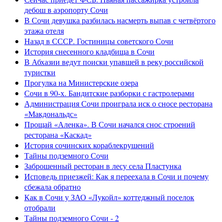
дебош в аэропорту Сочи
В Сочи девушка разбилась насмерть выпав с четвёртого
этажа отеля
Назад в СССР. Гостиницы советского Сочи
История снесенного кладбища в Сочи
В Абхазии ведут поиски упавшей в реку российской
туристки
Прогулка на Министерские озера
Сочи в 90-х. Бандитские разборки с гастролерами
Администрация Сочи проиграла иск о сносе ресторана
«Макдональдс»
Прощай «Аленка». В Сочи начался снос строений
ресторана «Каскад»
История сочинских кораблекрушений
Тайны подземного Сочи
Заброшенный ресторан в лесу села Пластунка
Исповедь приезжей: Как я переехала в Сочи и почему
сбежала обратно
Как в Сочи у ЗАО «Лукойл» коттеджный поселок
отобрали
Тайны подземного Сочи - 2