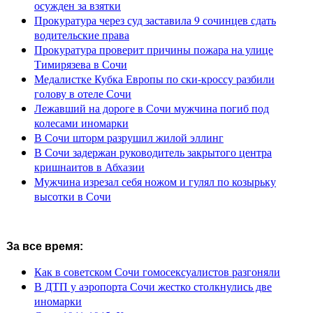
осужден за взятки
Прокуратура через суд заставила 9 сочинцев сдать
водительские права
Прокуратура проверит причины пожара на улице
Тимирязева в Сочи
Медалистке Кубка Европы по ски-кроссу разбили
голову в отеле Сочи
Лежавший на дороге в Сочи мужчина погиб под
колесами иномарки
В Сочи шторм разрушил жилой эллинг
В Сочи задержан руководитель закрытого центра
кришнаитов в Абхазии
Мужчина изрезал себя ножом и гулял по козырьку
высотки в Сочи
За все время:
Как в советском Сочи гомосексуалистов разгоняли
В ДТП у аэропорта Сочи жестко столкнулись две
иномарки