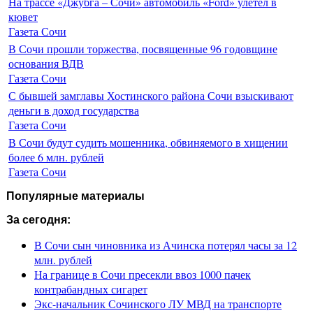
На трассе «Джубга – Сочи» автомобиль «Ford» улетел в
кювет
Газета Сочи
В Сочи прошли торжества, посвященные 96 годовщине
основания ВДВ
Газета Сочи
С бывшей замглавы Хостинского района Сочи взыскивают
деньги в доход государства
Газета Сочи
В Сочи будут судить мошенника, обвиняемого в хищении
более 6 млн. рублей
Газета Сочи
Популярные материалы
За сегодня:
В Сочи сын чиновника из Ачинска потерял часы за 12
млн. рублей
На границе в Сочи пресекли ввоз 1000 пачек
контрабандных сигарет
Экс-начальник Сочинского ЛУ МВД на транспорте