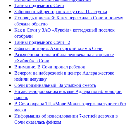
Тайны подземного Сочи
Заброшенный ресторан в лесу села Пластунка
Исповедь приезжей: Как я переехала в Сочи и почему
сбежала обратно
Как в Сочи у ЗАО «Лукойл» коттеджный поселок
отобрали
Тайны подземного Сочи - 2
Забытая история. Ахштырский храм в Сочи
Разъярённая толпа избила человека на авторынке
«Хайвей» в Сочи
Внимание. В Сочи пропал ребенок
Вечером на набережной в центре Адлера жестоко
избили девушку
Сочи криминальный. За улыбкой смерть
На железнодорожном вокзале Адлера погиб молодой
парень
В Сочи охрана ТЦ «Море Молл» задержала туриста без
маски
Информация об изнасиловании 7-летней девочки в
Сочи оказалась фейком