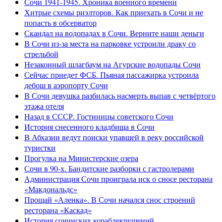
Сочи 1941-1945. Хроника военного времени
Хитрые схемы риэлторов. Как приехать в Сочи и не
попасть в обсерватор
Скандал на водопадах в Сочи. Верните наши деньги
В Сочи из-за места на парковке устроили драку со
стрельбой
Незаконный шлагбаум на Агурские водопады Сочи
Сейчас приедет ФСБ. Пьяная пассажирка устроила
дебош в аэропорту Сочи
В Сочи девушка разбилась насмерть выпав с четвёртого
этажа отеля
Назад в СССР. Гостиницы советского Сочи
История снесенного кладбища в Сочи
В Абхазии ведут поиски упавшей в реку российской
туристки
Прогулка на Министерские озера
Сочи в 90-х. Бандитские разборки с гастролерами
Администрация Сочи проиграла иск о сносе ресторана
«Макдональдс»
Прощай «Аленка». В Сочи начался снос строений
ресторана «Каскад»
История сочинских кораблекрушений