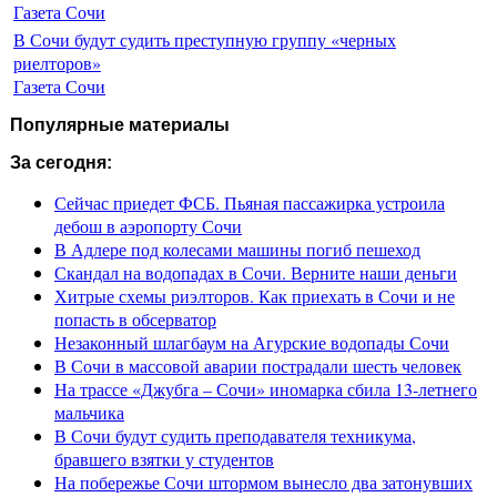
Газета Сочи
В Сочи будут судить преступную группу «черных
риелторов»
Газета Сочи
Популярные материалы
За сегодня:
Сейчас приедет ФСБ. Пьяная пассажирка устроила
дебош в аэропорту Сочи
В Адлере под колесами машины погиб пешеход
Скандал на водопадах в Сочи. Верните наши деньги
Хитрые схемы риэлторов. Как приехать в Сочи и не
попасть в обсерватор
Незаконный шлагбаум на Агурские водопады Сочи
В Сочи в массовой аварии пострадали шесть человек
На трассе «Джубга – Сочи» иномарка сбила 13-летнего
мальчика
В Сочи будут судить преподавателя техникума,
бравшего взятки у студентов
На побережье Сочи штормом вынесло два затонувших