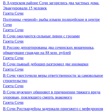
В Адлерском районе Сочи загорелись два частных дома.
Эвакуировали 15 человек
Газета Сочи
Полтонны «черной» рыбы изъяли полицейские в центре
Сочи
Газета Сочи
В Сочи ожидаются сильные ливни с грозами
Газета Сочи
В Россию депортированы два сочинских мошенника,
обманувшие граждан на 88 млн. рублей
Газета Сочи
В Сочи пьяный дебошир разгромил две иномарки
Газета Сочи
В Сочи ужесточили меры ответственности за самовольное
строительство
Газета Сочи
В Сочи мужчину обвиняют в причинении тяжкого вреда
здоровью, повлекшего смерть знакомого
Газета Сочи
В Сочи Росгвардейцы задержали приезжего с мефедроном