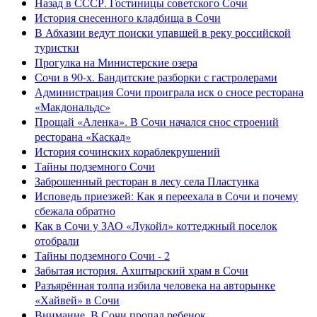
Назад в СССР. Гостиницы советского Сочи
История снесенного кладбища в Сочи
В Абхазии ведут поиски упавшей в реку российской
туристки
Прогулка на Министерские озера
Сочи в 90-х. Бандитские разборки с гастролерами
Администрация Сочи проиграла иск о сносе ресторана
«Макдональдс»
Прощай «Аленка». В Сочи начался снос строений
ресторана «Каскад»
История сочинских кораблекрушений
Тайны подземного Сочи
Заброшенный ресторан в лесу села Пластунка
Исповедь приезжей: Как я переехала в Сочи и почему
сбежала обратно
Как в Сочи у ЗАО «Лукойл» коттеджный поселок
отобрали
Тайны подземного Сочи - 2
Забытая история. Ахштырский храм в Сочи
Разъярённая толпа избила человека на авторынке
«Хайвей» в Сочи
Внимание. В Сочи пропал ребенок