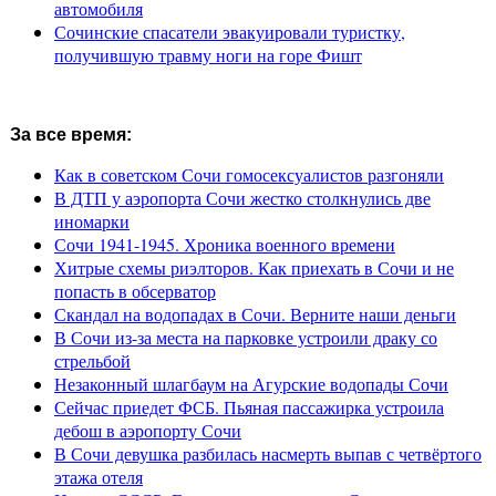
автомобиля
Сочинские спасатели эвакуировали туристку,
получившую травму ноги на горе Фишт
За все время:
Как в советском Сочи гомосексуалистов разгоняли
В ДТП у аэропорта Сочи жестко столкнулись две
иномарки
Сочи 1941-1945. Хроника военного времени
Хитрые схемы риэлторов. Как приехать в Сочи и не
попасть в обсерватор
Скандал на водопадах в Сочи. Верните наши деньги
В Сочи из-за места на парковке устроили драку со
стрельбой
Незаконный шлагбаум на Агурские водопады Сочи
Сейчас приедет ФСБ. Пьяная пассажирка устроила
дебош в аэропорту Сочи
В Сочи девушка разбилась насмерть выпав с четвёртого
этажа отеля