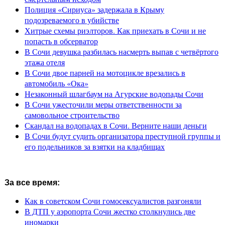
Полиция «Сириуса» задержала в Крыму
подозреваемого в убийстве
Хитрые схемы риэлторов. Как приехать в Сочи и не
попасть в обсерватор
В Сочи девушка разбилась насмерть выпав с четвёртого
этажа отеля
В Сочи двое парней на мотоцикле врезались в
автомобиль «Ока»
Незаконный шлагбаум на Агурские водопады Сочи
В Сочи ужесточили меры ответственности за
самовольное строительство
Скандал на водопадах в Сочи. Верните наши деньги
В Сочи будут судить организатора преступной группы и
его подельников за взятки на кладбищах
За все время:
Как в советском Сочи гомосексуалистов разгоняли
В ДТП у аэропорта Сочи жестко столкнулись две
иномарки