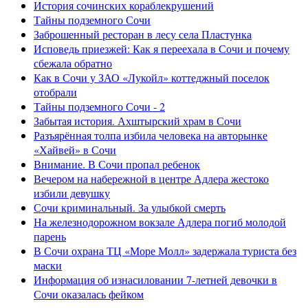
История сочинских кораблекрушений
Тайны подземного Сочи
Заброшенный ресторан в лесу села Пластунка
Исповедь приезжей: Как я переехала в Сочи и почему
сбежала обратно
Как в Сочи у ЗАО «Лукойл» коттеджный поселок
отобрали
Тайны подземного Сочи - 2
Забытая история. Ахштырский храм в Сочи
Разъярённая толпа избила человека на авторынке
«Хайвей» в Сочи
Внимание. В Сочи пропал ребенок
Вечером на набережной в центре Адлера жестоко
избили девушку
Сочи криминальный. За улыбкой смерть
На железнодорожном вокзале Адлера погиб молодой
парень
В Сочи охрана ТЦ «Море Молл» задержала туриста без
маски
Информация об изнасиловании 7-летней девочки в
Сочи оказалась фейком