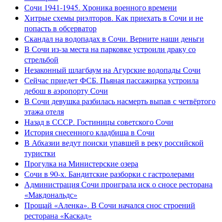
Сочи 1941-1945. Хроника военного времени
Хитрые схемы риэлторов. Как приехать в Сочи и не
попасть в обсерватор
Скандал на водопадах в Сочи. Верните наши деньги
В Сочи из-за места на парковке устроили драку со
стрельбой
Незаконный шлагбаум на Агурские водопады Сочи
Сейчас приедет ФСБ. Пьяная пассажирка устроила
дебош в аэропорту Сочи
В Сочи девушка разбилась насмерть выпав с четвёртого
этажа отеля
Назад в СССР. Гостиницы советского Сочи
История снесенного кладбища в Сочи
В Абхазии ведут поиски упавшей в реку российской
туристки
Прогулка на Министерские озера
Сочи в 90-х. Бандитские разборки с гастролерами
Администрация Сочи проиграла иск о сносе ресторана
«Макдональдс»
Прощай «Аленка». В Сочи начался снос строений
ресторана «Каскад»