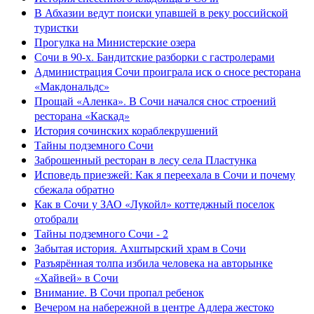
В Абхазии ведут поиски упавшей в реку российской
туристки
Прогулка на Министерские озера
Сочи в 90-х. Бандитские разборки с гастролерами
Администрация Сочи проиграла иск о сносе ресторана
«Макдональдс»
Прощай «Аленка». В Сочи начался снос строений
ресторана «Каскад»
История сочинских кораблекрушений
Тайны подземного Сочи
Заброшенный ресторан в лесу села Пластунка
Исповедь приезжей: Как я переехала в Сочи и почему
сбежала обратно
Как в Сочи у ЗАО «Лукойл» коттеджный поселок
отобрали
Тайны подземного Сочи - 2
Забытая история. Ахштырский храм в Сочи
Разъярённая толпа избила человека на авторынке
«Хайвей» в Сочи
Внимание. В Сочи пропал ребенок
Вечером на набережной в центре Адлера жестоко