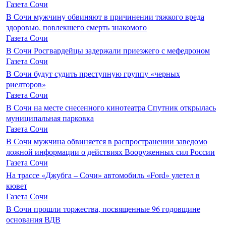
Газета Сочи
В Сочи мужчину обвиняют в причинении тяжкого вреда
здоровью, повлекшего смерть знакомого
Газета Сочи
В Сочи Росгвардейцы задержали приезжего с мефедроном
Газета Сочи
В Сочи будут судить преступную группу «черных
риелторов»
Газета Сочи
В Сочи на месте снесенного кинотеатра Спутник открылась
муниципальная парковка
Газета Сочи
В Сочи мужчина обвиняется в распространении заведомо
ложной информации о действиях Вооруженных сил России
Газета Сочи
На трассе «Джубга – Сочи» автомобиль «Ford» улетел в
кювет
Газета Сочи
В Сочи прошли торжества, посвященные 96 годовщине
основания ВДВ