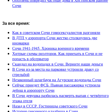
Оползень повредил частные дома в Хостинском районе
Сочи
За все время:
Как в советском Сочи гомосексуалистов разгоняли
В ДТП у аэропорта Сочи жестко столкнулись две
иномарки
Сочи 1941-1945. Хроника военного времени
Хитрые схемы риэлторов. Как приехать в Сочи и не
попасть в обсерватор
Скандал на водопадах в Сочи. Верните наши деньги
В Сочи из-за места на парковке устроили драку со
стрельбой
Незаконный шлагбаум на Агурские водопады Сочи
Сейчас приедет ФСБ. Пьяная пассажирка устроила
дебош в аэропорту Сочи
В Сочи девушка разбилась насмерть выпав с четвёртого
этажа отеля
Назад в СССР. Гостиницы советского Сочи
История снесенного кладбища в Сочи