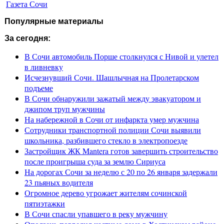
Газета Сочи
Популярные материалы
За сегодня:
В Сочи автомобиль Порше столкнулся с Нивой и улетел
в ливневку
Исчезнувший Сочи. Шашлычная на Пролетарском
подъеме
В Сочи обнаружили зажатый между эвакуатором и
джипом труп мужчины
На набережной в Сочи от инфаркта умер мужчина
Сотрудники транспортной полиции Сочи выявили
школьника, разбившего стекло в электропоезде
Застройщик ЖК Mantera готов завершить строительство
после проигрыша суда за землю Сириуса
На дорогах Сочи за неделю с 20 по 26 января задержали
23 пьяных водителя
Огромное дерево угрожает жителям сочинской
пятиэтажки
В Сочи спасли упавшего в реку мужчину