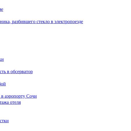
ме
ика, разбившего стекло в электропоезде
ки
сть в обсерватор
бой
 в аэропорту Сочи
тажа отеля
стки