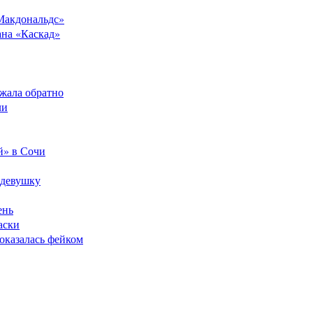
Макдональдс»
ана «Каскад»
ежала обратно
ли
й» в Сочи
 девушку
ень
аски
оказалась фейком