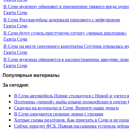
В Сочи мужчину обвиняют в причинении тяжкого вреда здоро
Газета Сочи
В Сочи Росгвардейцы задержали приезжего с мефедроном
Газета Сочи
В Сочи будут судить преступную группу «черных риелторов»
Газета Сочи
В Сочи на месте снесенного кинотеатра Спутник открылась м
Газета Сочи
В Сочи мужчина обвиняется в распространении заведомо лож
Газета Сочи
Популярные материалы
За сегодня:
В Сочи автомобиль Порше столкнулся с Нивой и улетел 
Полтонны «черной» рыбы изъяли полицейские в центре
Скандал на водопадах в Сочи. Верните наши деньги
В Сочи ожидаются сильные ливни с грозами
Хитрые схемы риэлторов. Как приехать в Сочи и не попа
Сейчас приедет ФСБ. Пьяная пассажирка устроила дебош