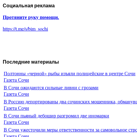
Социальная реклама
Протяните руку помощи.
https://t.me/s/bim_sochi
Последние материалы
Полтонны «черной» рыбы изъяли полицейские в центре Сочи
Газета Сочи
В Сочи ожидаются сильные ливни с грозами
Газета Сочи
В Россию депортированы два сочинских мошенника, обманувш
Газета Сочи
В Сочи пьяный дебошир разгромил две иномарки
Газета Сочи
В Сочи ужесточили меры ответственности за самовольное стр
Газета Сочи