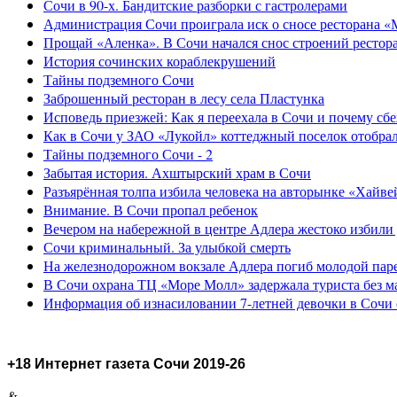
Сочи в 90-х. Бандитские разборки с гастролерами
Администрация Сочи проиграла иск о сносе ресторана «
Прощай «Аленка». В Сочи начался снос строений рестор
История сочинских кораблекрушений
Тайны подземного Сочи
Заброшенный ресторан в лесу села Пластунка
Исповедь приезжей: Как я переехала в Сочи и почему сб
Как в Сочи у ЗАО «Лукойл» коттеджный поселок отобра
Тайны подземного Сочи - 2
Забытая история. Ахштырский храм в Сочи
Разъярённая толпа избила человека на авторынке «Хайве
Внимание. В Сочи пропал ребенок
Вечером на набережной в центре Адлера жестоко избили
Сочи криминальный. За улыбкой смерть
На железнодорожном вокзале Адлера погиб молодой пар
В Сочи охрана ТЦ «Море Молл» задержала туриста без м
Информация об изнасиловании 7-летней девочки в Сочи 
+18 Интернет газета Сочи 2019-26
&