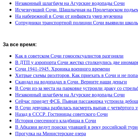
Незаконный шлагбаум на Агурские водопады Сочи
Исчезнувший Сочи. Шашлычная на Пролетарском подъе
На набережной в Сочи от инфаркта умер мужчина
Сотрудники транспортной полиции Сочи выявили школьн
За все время:
Как в советском Сочи гомосексуалистов разгоняли
В ДТП у аэропорта Сочи жестко столкнулись две иномар
Сочи 1941-1945. Хроника военного времени
Хитрые схемы риэлторов. Как приехать в Сочи и не попа
Скандал на водопадах в Сочи. Верните наши деньги
В Сочи из-за места на парковке устроили драку со стрель
Незаконный шлагбаум на Агурские водопады Сочи
Сейчас приедет ФСБ. Пьяная пассажирка устроила дебош
В Сочи девушка разбилась насмерть выпав с четвёртого э
Назад в СССР. Гостиницы советского Сочи
История снесенного кладбища в Сочи
В Абхазии ведут поиски упавшей в реку российской тури
Прогулка на Министерские озера