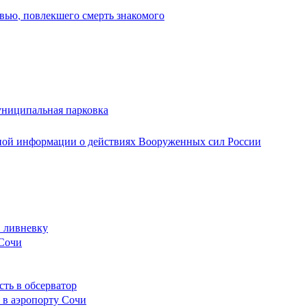
вью, повлекшего смерть знакомого
униципальная парковка
ной информации о действиях Вооруженных сил России
в ливневку
 Сочи
сть в обсерватор
 в аэропорту Сочи