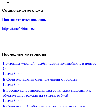
Социальная реклама
Протяните руку помощи.
https://t.me/s/bim_sochi
Последние материалы
Полтонны «черной» рыбы изъяли полицейские в центре
Сочи
Газета Сочи
В Сочи ожидаются сильные ливни с грозами
Газета Сочи
В Россию депортированы два сочинских мошенника,
обманувшие граждан на 88 млн. рублей
Газета Сочи
В Сочи пьяный дебошир разгромил две иномарки