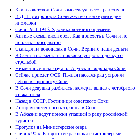
Как в советском Сочи гомосексуалистов разгоняли
В ДТП у аэропорта Сочи жестко столкнулись две
иномарки
Сочи 1941-1945. Хроника военного времени
Хитрые схемы риэлторов. Как приехать в Сочи и не
попасть в обсерватор
Скандал на водопадах в Сочи. Верните наши деньги
В Сочи из-за места на парковке устроили драку со
стрельбой
Незаконный шлагбаум на Агурские водопады Сочи
Сейчас приедет ФСБ. Пьяная пассажирка устроила
дебош в аэропорту Сочи
В Сочи девушка разбилась насмерть выпав с четвёртого
этажа отеля
Назад в СССР. Гостиницы советского Сочи
История снесенного кладбища в Сочи
В Абхазии ведут поиски упавшей в реку российской
туристки
Прогулка на Министерские озера
Сочи в 90-х. Бандитские разборки с гастролерами