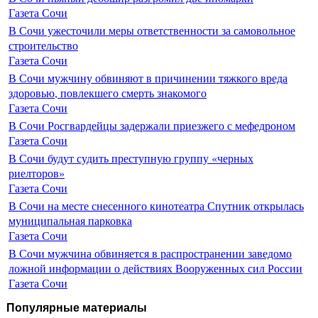
Газета Сочи
В Сочи ужесточили меры ответственности за самовольное
строительство
Газета Сочи
В Сочи мужчину обвиняют в причинении тяжкого вреда
здоровью, повлекшего смерть знакомого
Газета Сочи
В Сочи Росгвардейцы задержали приезжего с мефедроном
Газета Сочи
В Сочи будут судить преступную группу «черных
риелторов»
Газета Сочи
В Сочи на месте снесенного кинотеатра Спутник открылась
муниципальная парковка
Газета Сочи
В Сочи мужчина обвиняется в распространении заведомо
ложной информации о действиях Вооруженных сил России
Газета Сочи
Популярные материалы