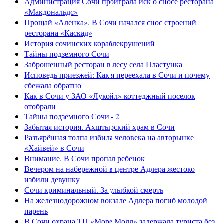
Администрация Сочи проиграла иск о сносе ресторана
«Макдональдс»
Прощай «Аленка». В Сочи начался снос строений
ресторана «Каскад»
История сочинских кораблекрушений
Тайны подземного Сочи
Заброшенный ресторан в лесу села Пластунка
Исповедь приезжей: Как я переехала в Сочи и почему
сбежала обратно
Как в Сочи у ЗАО «Лукойл» коттеджный поселок
отобрали
Тайны подземного Сочи - 2
Забытая история. Ахштырский храм в Сочи
Разъярённая толпа избила человека на авторынке
«Хайвей» в Сочи
Внимание. В Сочи пропал ребенок
Вечером на набережной в центре Адлера жестоко
избили девушку
Сочи криминальный. За улыбкой смерть
На железнодорожном вокзале Адлера погиб молодой
парень
В Сочи охрана ТЦ «Море Молл» задержала туриста без