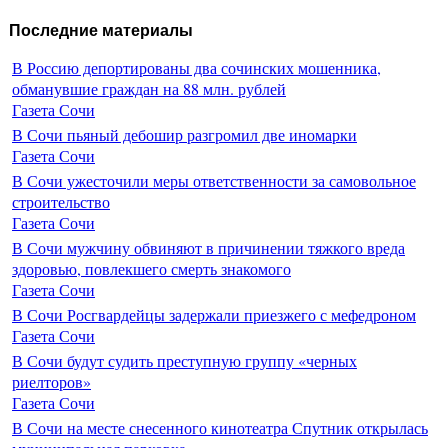
Последние материалы
В Россию депортированы два сочинских мошенника,
обманувшие граждан на 88 млн. рублей
Газета Сочи
В Сочи пьяный дебошир разгромил две иномарки
Газета Сочи
В Сочи ужесточили меры ответственности за самовольное
строительство
Газета Сочи
В Сочи мужчину обвиняют в причинении тяжкого вреда
здоровью, повлекшего смерть знакомого
Газета Сочи
В Сочи Росгвардейцы задержали приезжего с мефедроном
Газета Сочи
В Сочи будут судить преступную группу «черных
риелторов»
Газета Сочи
В Сочи на месте снесенного кинотеатра Спутник открылась