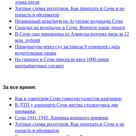
этажа отеля
Хитрые схемы риэлторов. Как приехать в Сочи и не
попасть в обсерватор
Незаконный шлагбаум на Агурские водопады Сочи
Скандал на водопадах в Сочи. Верните наши деньги
В Сочи сын чиновника из Ачинска потерял часы за 12
млн. рублей
Прокуратура через суд заставила 9 сочинцев сдать
водительские права
На границе в Сочи пресекли ввоз 1000 пачек
контрабандных сигарет
За все время:
Как в советском Сочи гомосексуалистов разгоняли
В ДТП у аэропорта Сочи жестко столкнулись две
иномарки
Сочи 1941-1945. Хроника военного времени
Хитрые схемы риэлторов. Как приехать в Сочи и не
попасть в обсерватор