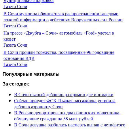
муниципальная парковка
Газета Сочи
В Сочи мужчина обвиняется в распространении заведомо
ложной информации о действиях Вооруженных сил России
Газета Сочи
На трассе «Джубга – Сочи» автомобиль «Ford» улетел в
кювет
Газета Сочи
В Сочи прошли торжества, посвященные 96 годовщине
основания ВДВ
Газета Сочи
Популярные материалы
За сегодня:
В Сочи пьяный дебошир разгромил две иномарки
Сейчас приедет ФСБ. Пьяная пассажирка устроила
дебош в аэропорту Сочи
В Россию депортированы два сочинских мошенника,
обманувшие граждан на 88 млн. рублей
В Сочи девушка разбилась насмерть выпав с четвёртого