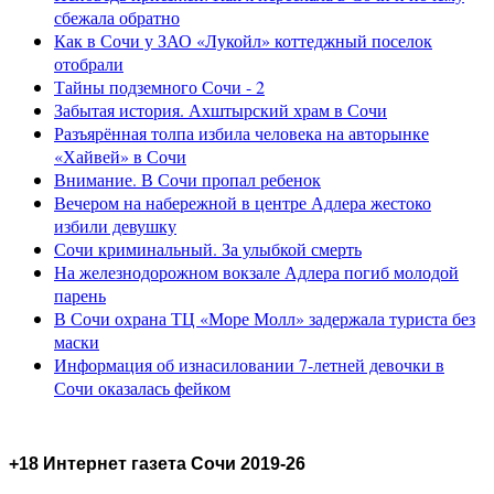
сбежала обратно
Как в Сочи у ЗАО «Лукойл» коттеджный поселок
отобрали
Тайны подземного Сочи - 2
Забытая история. Ахштырский храм в Сочи
Разъярённая толпа избила человека на авторынке
«Хайвей» в Сочи
Внимание. В Сочи пропал ребенок
Вечером на набережной в центре Адлера жестоко
избили девушку
Сочи криминальный. За улыбкой смерть
На железнодорожном вокзале Адлера погиб молодой
парень
В Сочи охрана ТЦ «Море Молл» задержала туриста без
маски
Информация об изнасиловании 7-летней девочки в
Сочи оказалась фейком
+18 Интернет газета Сочи 2019-26