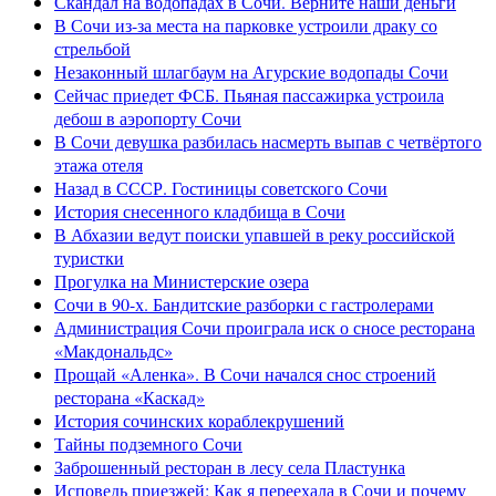
Скандал на водопадах в Сочи. Верните наши деньги
В Сочи из-за места на парковке устроили драку со
стрельбой
Незаконный шлагбаум на Агурские водопады Сочи
Сейчас приедет ФСБ. Пьяная пассажирка устроила
дебош в аэропорту Сочи
В Сочи девушка разбилась насмерть выпав с четвёртого
этажа отеля
Назад в СССР. Гостиницы советского Сочи
История снесенного кладбища в Сочи
В Абхазии ведут поиски упавшей в реку российской
туристки
Прогулка на Министерские озера
Сочи в 90-х. Бандитские разборки с гастролерами
Администрация Сочи проиграла иск о сносе ресторана
«Макдональдс»
Прощай «Аленка». В Сочи начался снос строений
ресторана «Каскад»
История сочинских кораблекрушений
Тайны подземного Сочи
Заброшенный ресторан в лесу села Пластунка
Исповедь приезжей: Как я переехала в Сочи и почему