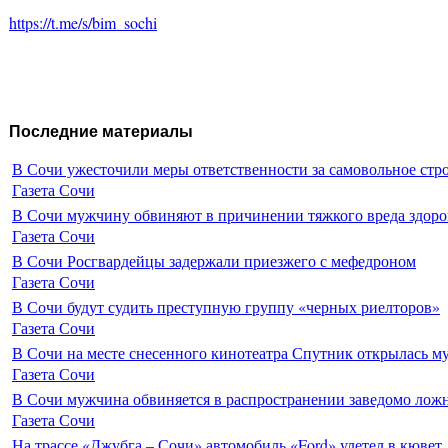
https://t.me/s/bim_sochi
Последние материалы
В Сочи ужесточили меры ответственности за самовольное стр
Газета Сочи
В Сочи мужчину обвиняют в причинении тяжкого вреда здоро
Газета Сочи
В Сочи Росгвардейцы задержали приезжего с мефедроном
Газета Сочи
В Сочи будут судить преступную группу «черных риелторов»
Газета Сочи
В Сочи на месте снесенного кинотеатра Спутник открылась м
Газета Сочи
В Сочи мужчина обвиняется в распространении заведомо лож
Газета Сочи
На трассе «Джубга – Сочи» автомобиль «Ford» улетел в кювет