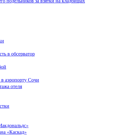
его подельников за взятки на кладбищах
ки
сть в обсерватор
бой
 в аэропорту Сочи
тажа отеля
стки
Макдональдс»
ана «Каскад»