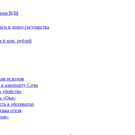
ания ВДВ
ги в доход государства
 6 млн. рублей
ным исходом
 в аэропорту Сочи
в убийстве
ь «Ока»
сть в обсерватор
тажа отеля
ров»