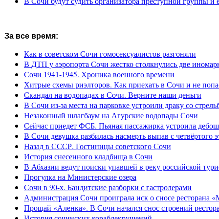
В Сочи будут судить организатора преступной группы и 
За все время:
Как в советском Сочи гомосексуалистов разгоняли
В ДТП у аэропорта Сочи жестко столкнулись две иномар
Сочи 1941-1945. Хроника военного времени
Хитрые схемы риэлторов. Как приехать в Сочи и не попа
Скандал на водопадах в Сочи. Верните наши деньги
В Сочи из-за места на парковке устроили драку со стрель
Незаконный шлагбаум на Агурские водопады Сочи
Сейчас приедет ФСБ. Пьяная пассажирка устроила дебош
В Сочи девушка разбилась насмерть выпав с четвёртого э
Назад в СССР. Гостиницы советского Сочи
История снесенного кладбища в Сочи
В Абхазии ведут поиски упавшей в реку российской тури
Прогулка на Министерские озера
Сочи в 90-х. Бандитские разборки с гастролерами
Администрация Сочи проиграла иск о сносе ресторана «
Прощай «Аленка». В Сочи начался снос строений рестор
История сочинских кораблекрушений