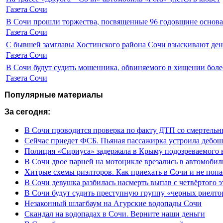
Газета Сочи
В Сочи прошли торжества, посвященные 96 годовщине основ
Газета Сочи
С бывшей замглавы Хостинского района Сочи взыскивают день
Газета Сочи
В Сочи будут судить мошенника, обвиняемого в хищении более
Газета Сочи
Популярные материалы
За сегодня:
В Сочи проводится проверка по факту ДТП со смертель
Сейчас приедет ФСБ. Пьяная пассажирка устроила дебош
Полиция «Сириуса» задержала в Крыму подозреваемого 
В Сочи двое парней на мотоцикле врезались в автомобил
Хитрые схемы риэлторов. Как приехать в Сочи и не попа
В Сочи девушка разбилась насмерть выпав с четвёртого э
В Сочи будут судить преступную группу «черных риелто
Незаконный шлагбаум на Агурские водопады Сочи
Скандал на водопадах в Сочи. Верните наши деньги