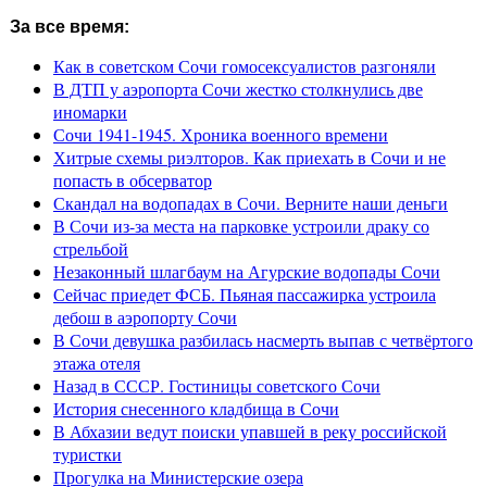
За все время:
Как в советском Сочи гомосексуалистов разгоняли
В ДТП у аэропорта Сочи жестко столкнулись две
иномарки
Сочи 1941-1945. Хроника военного времени
Хитрые схемы риэлторов. Как приехать в Сочи и не
попасть в обсерватор
Скандал на водопадах в Сочи. Верните наши деньги
В Сочи из-за места на парковке устроили драку со
стрельбой
Незаконный шлагбаум на Агурские водопады Сочи
Сейчас приедет ФСБ. Пьяная пассажирка устроила
дебош в аэропорту Сочи
В Сочи девушка разбилась насмерть выпав с четвёртого
этажа отеля
Назад в СССР. Гостиницы советского Сочи
История снесенного кладбища в Сочи
В Абхазии ведут поиски упавшей в реку российской
туристки
Прогулка на Министерские озера