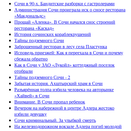
Сочи в 90-х. Бандитские разборки с гастролерами
Администрация Сочи проиграла иск о сносе ресторана
«Макдональдс»
Прощай «Аленка». В Сочи начался снос строений
ресторана «Каскад»
История сочинских кораблекрушений
Тайны подземного Сочи
Заброшенный ресторан в лесу села Пластунка
Исповедь приезжей: Как я переехала в Сочи и почему
сбежала обратно
Как в Сочи у ЗАО «Лукойл» коттеджный поселок
отобрали
Тайны подземного Сочи - 2
Забытая история. Ахштырский храм в Сочи
Разъярённая толпа избила человека на авторынке
«Хайвей» в Сочи
Внимание. В Сочи пропал ребенок
Вечером на набережной в центре Адлера жестоко
избили девушку
Сочи криминальный. За улыбкой смерть
На железнодорожном вокзале Адлера погиб молодой