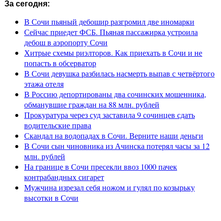
За сегодня:
В Сочи пьяный дебошир разгромил две иномарки
Сейчас приедет ФСБ. Пьяная пассажирка устроила
дебош в аэропорту Сочи
Хитрые схемы риэлторов. Как приехать в Сочи и не
попасть в обсерватор
В Сочи девушка разбилась насмерть выпав с четвёртого
этажа отеля
В Россию депортированы два сочинских мошенника,
обманувшие граждан на 88 млн. рублей
Прокуратура через суд заставила 9 сочинцев сдать
водительские права
Скандал на водопадах в Сочи. Верните наши деньги
В Сочи сын чиновника из Ачинска потерял часы за 12
млн. рублей
На границе в Сочи пресекли ввоз 1000 пачек
контрабандных сигарет
Мужчина изрезал себя ножом и гулял по козырьку
высотки в Сочи