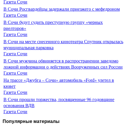
Газета Сочи
В Сочи Росгвардейцы задержали приезжего с мефедроном
Газета Сочи
В Сочи будут судить преступную группу «черных
риелторов»
Газета Сочи
В Сочи на месте снесенного кинотеатра Спутник открылась
муниципальная парковка
Газета Сочи
В Сочи мужчина обвиняется в распространении заведомо
ложной информации о действиях Вооруженных сил России
Газета Сочи
На трассе «Джубга – Сочи» автомобиль «Ford» улетел в
кювет
Газета Сочи
В Сочи прошли торжества, посвященные 96 годовщине
основания ВДВ
Газета Сочи
Популярные материалы