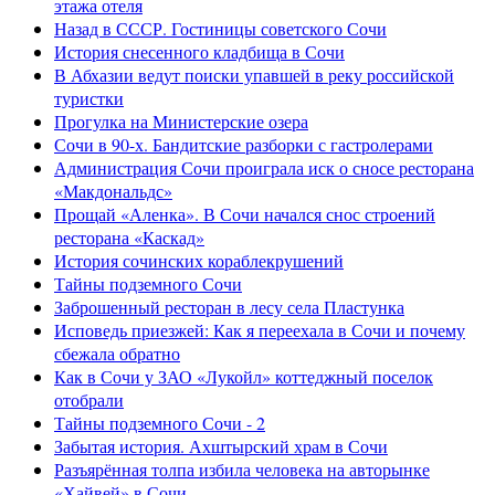
этажа отеля
Назад в СССР. Гостиницы советского Сочи
История снесенного кладбища в Сочи
В Абхазии ведут поиски упавшей в реку российской
туристки
Прогулка на Министерские озера
Сочи в 90-х. Бандитские разборки с гастролерами
Администрация Сочи проиграла иск о сносе ресторана
«Макдональдс»
Прощай «Аленка». В Сочи начался снос строений
ресторана «Каскад»
История сочинских кораблекрушений
Тайны подземного Сочи
Заброшенный ресторан в лесу села Пластунка
Исповедь приезжей: Как я переехала в Сочи и почему
сбежала обратно
Как в Сочи у ЗАО «Лукойл» коттеджный поселок
отобрали
Тайны подземного Сочи - 2
Забытая история. Ахштырский храм в Сочи
Разъярённая толпа избила человека на авторынке
«Хайвей» в Сочи