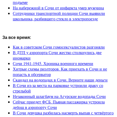
подъеме
На набережной в Сочи от инфаркта умер мужчина
Сотрудники транспортной полиции Сочи выявили
школьника, разбившего стекло в электропоезде
За все время:
Как в советском Сочи гомосексуалистов разгоняли
В ДТП у аэропорта Сочи жестко столкнулись две
иномарки
Сочи 1941-1945. Хроника военного времени
Хитрые схемы риэлторов. Как приехать в Сочи и не
попасть в обсерватор
Скандал на водопадах в Сочи. Верните наши деньги
В Сочи из-за места на парковке устроили драку со
стрельбой
Незаконный шлагбаум на Агурские водопады Сочи
Сейчас приедет ФСБ. Пьяная пассажирка устроила
дебош в аэропорту Сочи
В Сочи девушка разбилась насмерть выпав с четвёртого