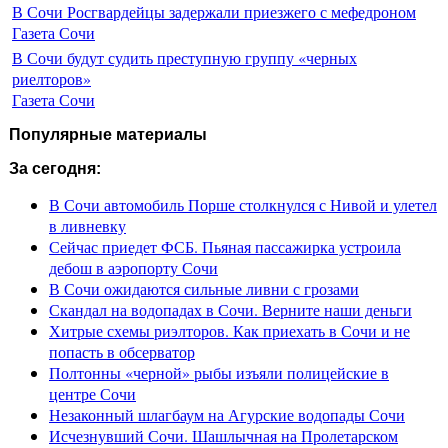
В Сочи Росгвардейцы задержали приезжего с мефедроном
Газета Сочи
В Сочи будут судить преступную группу «черных
риелторов»
Газета Сочи
Популярные материалы
За сегодня:
В Сочи автомобиль Порше столкнулся с Нивой и улетел
в ливневку
Сейчас приедет ФСБ. Пьяная пассажирка устроила
дебош в аэропорту Сочи
В Сочи ожидаются сильные ливни с грозами
Скандал на водопадах в Сочи. Верните наши деньги
Хитрые схемы риэлторов. Как приехать в Сочи и не
попасть в обсерватор
Полтонны «черной» рыбы изъяли полицейские в
центре Сочи
Незаконный шлагбаум на Агурские водопады Сочи
Исчезнувший Сочи. Шашлычная на Пролетарском