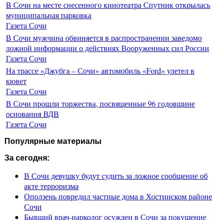
В Сочи на месте снесенного кинотеатра Спутник открылась
муниципальная парковка
Газета Сочи
В Сочи мужчина обвиняется в распространении заведомо
ложной информации о действиях Вооруженных сил России
Газета Сочи
На трассе «Джубга – Сочи» автомобиль «Ford» улетел в
кювет
Газета Сочи
В Сочи прошли торжества, посвященные 96 годовщине
основания ВДВ
Газета Сочи
Популярные материалы
За сегодня:
В Сочи девушку будут судить за ложное сообщение об
акте терроризма
Оползень повредил частные дома в Хостинском районе
Сочи
Бывший врач-нарколог осужден в Сочи за покушение