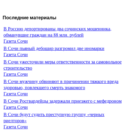
Последние материалы
В Россию депортированы два сочинских мошенника,
обманувшие граждан на 88 млн. рублей
Газета Сочи
В Сочи пьяный дебошир разгромил две иномарки
Газета Сочи
В Сочи ужесточили меры ответственности за самовольное
строительство
Газета Сочи
В Сочи мужчину обвиняют в причинении тяжкого вреда
здоровью, повлекшего смерть знакомого
Газета Сочи
В Сочи Росгвардейцы задержали приезжего с мефедроном
Газета Сочи
В Сочи будут судить преступную группу «черных
риелторов»
Газета Сочи