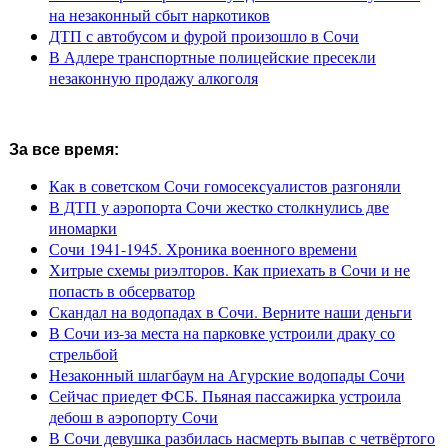
на незаконный сбыт наркотиков
ДТП с автобусом и фурой произошло в Сочи
В Адлере транспортные полицейские пресекли
незаконную продажу алкоголя
За все время:
Как в советском Сочи гомосексуалистов разгоняли
В ДТП у аэропорта Сочи жестко столкнулись две
иномарки
Сочи 1941-1945. Хроника военного времени
Хитрые схемы риэлторов. Как приехать в Сочи и не
попасть в обсерватор
Скандал на водопадах в Сочи. Верните наши деньги
В Сочи из-за места на парковке устроили драку со
стрельбой
Незаконный шлагбаум на Агурские водопады Сочи
Сейчас приедет ФСБ. Пьяная пассажирка устроила
дебош в аэропорту Сочи
В Сочи девушка разбилась насмерть выпав с четвёртого