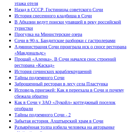
этажа отеля
Назад в СССР. Гостиницы советского Сочи
История снесенного кладбища в Сочи
В Абхазии ведут поиски упавшей в реку российской
туристки
Прогулка на Министерские озера
Сочи в 90-х. Бандитские разборки с гастролерами
Администрация Сочи проиграла иск о сносе ресторана
«Макдональдс»
Прощай «Аленка». В Сочи начался снос строений
ресторана «Каскад»
История сочинских кораблекрушений
Тайны подземного Сочи
Заброшенный ресторан в лесу села Пластунка
Исповедь приезжей: Как я переехала в Сочи и почему
сбежала обратно
Как в Сочи у ЗАО «Лукойл» коттеджный поселок
отобрали
Тайны подземного Сочи - 2
Забытая история. Ахштырский храм в Сочи
Разъярённая толпа избила человека на авторынке