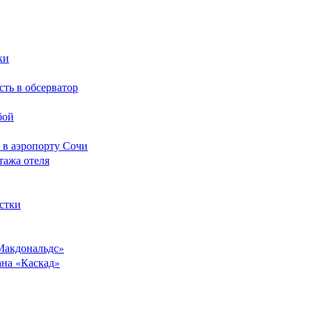
ки
сть в обсерватор
бой
 в аэропорту Сочи
тажа отеля
стки
Макдональдс»
ана «Каскад»