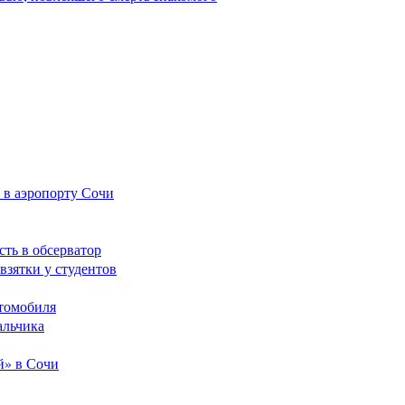
 в аэропорту Сочи
сть в обсерватор
взятки у студентов
томобиля
альчика
й» в Сочи