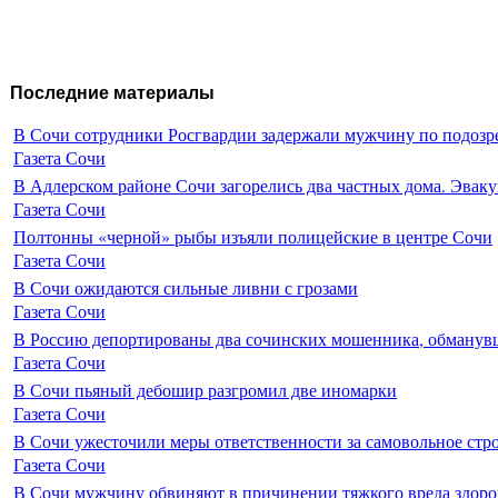
Последние материалы
В Сочи сотрудники Росгвардии задержали мужчину по подозр
Газета Сочи
В Адлерском районе Сочи загорелись два частных дома. Эваку
Газета Сочи
Полтонны «черной» рыбы изъяли полицейские в центре Сочи
Газета Сочи
В Сочи ожидаются сильные ливни с грозами
Газета Сочи
В Россию депортированы два сочинских мошенника, обманувш
Газета Сочи
В Сочи пьяный дебошир разгромил две иномарки
Газета Сочи
В Сочи ужесточили меры ответственности за самовольное стр
Газета Сочи
В Сочи мужчину обвиняют в причинении тяжкого вреда здоро