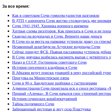
За все время:
Как в советском Сочи гомосексуалистов разгоняли
В ДТП у аэропорта Сочи жестко столкнулись две иномар
Сочи 1941-1945. Хроника военного времени
Хитрые схемы риэлторов. Как приехать в Сочи и не попа
Скандал на водопадах в Сочи. Верните наши деньги
В Сочи из-за места на парковке устроили драку со стрель
Незаконный шлагбаум на Агурские водопады Сочи
Сейчас приедет ФСБ. Пьяная пассажирка устроила дебош
В Сочи девушка разбилась насмерть выпав с четвёртого э
Назад в СССР. Гостиницы советского Сочи
История снесенного кладбища в Сочи
В Абхазии ведут поиски упавшей в реку российской тури
Прогулка на Министерские озера
Сочи в 90-х. Бандитские разборки с гастролерами
Администрация Сочи проиграла иск о сносе ресторана «
Прощай «Аленка». В Сочи начался снос строений рестор
История сочинских кораблекрушений
Тайны подземного Сочи
Заброшенный ресторан в лесу села Пластунка