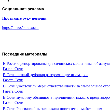
Социальная реклама
Протяните руку помощи.
https://t.me/s/bim_sochi
Последние материалы
В Россию депортированы два сочинских мошенника, обманувш
Газета Сочи
В Сочи пьяный дебошир разгромил две иномарки
Газета Сочи
В Сочи ужесточили меры ответственности за самовольное стр
Газета Сочи
В Сочи мужчину обвиняют в причинении тяжкого вреда здоро
Газета Сочи
В Сочи Росгвардейцы задержали приезжего с мефедроном