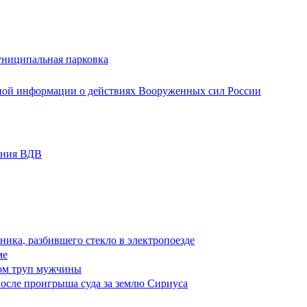
униципальная парковка
ной информации о действиях Вооруженных сил России
ания ВДВ
ика, разбившего стекло в электропоезде
ме
ом труп мужчины
после проигрыша суда за землю Сириуса