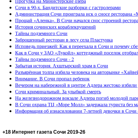
Прогулка на Министерские озера
Сочи в 90-х. Бандитские разборки с гастролерами
Администрация Сочи проиграла иск о сносе ресторана «
Прощай «Аленка». В Сочи начался снос строений рестор
История сочинских кораблекрушений
Тайны подземного Сочи
Заброшенный ресторан в лесу села Пластунка
Исповедь приезжей: Как я переехала в Сочи и почему сб
Как в Сочи у ЗАО «Лукойл» коттеджный поселок отобра
Тайны подземного Сочи - 2
Забытая история. Ахштырский храм в Сочи
Разъярённая толпа избила человека на авторынке «Хайве
Внимание. В Сочи пропал ребенок
Вечером на набережной в центре Адлера жестоко избили
Сочи криминальный. За улыбкой смерть
На железнодорожном вокзале Адлера погиб молодой пар
В Сочи охрана ТЦ «Море Молл» задержала туриста без м
Информация об изнасиловании 7-летней девочки в Сочи 
+18 Интернет газета Сочи 2019-26