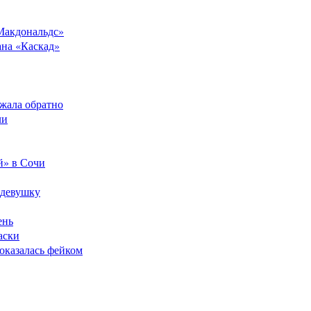
Макдональдс»
ана «Каскад»
ежала обратно
ли
й» в Сочи
 девушку
ень
аски
оказалась фейком