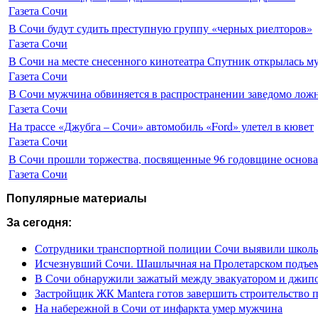
Газета Сочи
В Сочи будут судить преступную группу «черных риелторов»
Газета Сочи
В Сочи на месте снесенного кинотеатра Спутник открылась м
Газета Сочи
В Сочи мужчина обвиняется в распространении заведомо лож
Газета Сочи
На трассе «Джубга – Сочи» автомобиль «Ford» улетел в кювет
Газета Сочи
В Сочи прошли торжества, посвященные 96 годовщине основ
Газета Сочи
Популярные материалы
За сегодня:
Сотрудники транспортной полиции Сочи выявили школьн
Исчезнувший Сочи. Шашлычная на Пролетарском подъе
В Сочи обнаружили зажатый между эвакуатором и джип
Застройщик ЖК Mantera готов завершить строительство 
На набережной в Сочи от инфаркта умер мужчина