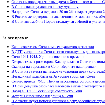
Оползень повредил частные дома в Хостинском районе 
В Сочи спасли упавшего в реку мужчину
На дорогах Сочи за неделю с 20 по 26 января задержали 
В Россию депортированы два сочинских мошенника, обм
В Сочи автомобиль Порше столкнулся с Нивой и улетел 
За все время:
Как в советском Сочи гомосексуалистов разгоняли
В ДТП у аэропорта Сочи жестко столкнулись две иномар
Сочи 1941-1945. Хроника военного времени
Хитрые схемы риэлторов. Как приехать в Сочи и не попа
Скандал на водопадах в Сочи. Верните наши деньги
В Сочи из-за места на парковке устроили драку со стрель
Незаконный шлагбаум на Агурские водопады Сочи
Сейчас приедет ФСБ. Пьяная пассажирка устроила дебош
В Сочи девушка разбилась насмерть выпав с четвёртого э
Назад в СССР. Гостиницы советского Сочи
История снесенного кладбища в Сочи
В Абхазии ведут поиски упавшей в реку российской тури