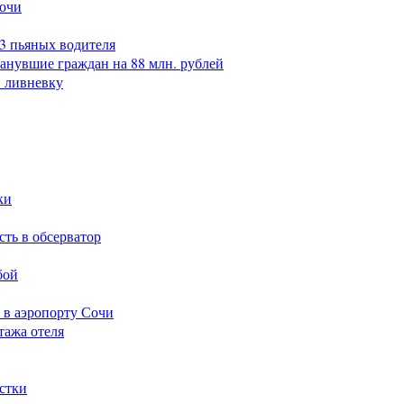
Сочи
23 пьяных водителя
анувшие граждан на 88 млн. рублей
в ливневку
ки
сть в обсерватор
бой
 в аэропорту Сочи
тажа отеля
стки