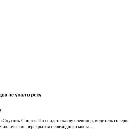
ва не упал в реку
и
«Спутник Спорт». По свидетельству очевидца, водитель соверши
 металлические перекрытия пешеходного моста…