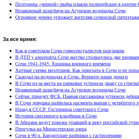
Полтонны «черной» рыбы изъяли полицейские в центре
Незаконный шлагбаум на Агурские водопады Сочи
Огромное дерево угрожает жителям сочинской пятиэтаж
За все время:
Как в советском Сочи гомосексуалистов разгоняли
В ДТП у аэропорта Сочи жестко столкнулись две иномар
Сочи 1941-1945. Хроника военного времени
Хитрые схемы риэлторов. Как приехать в Сочи и не попа
Скандал на водопадах в Сочи. Верните наши деньги
В Сочи из-за места на парковке устроили драку со стрель
Незаконный шлагбаум на Агурские водопады Сочи
Сейчас приедет ФСБ. Пьяная пассажирка устроила дебош
В Сочи девушка разбилась насмерть выпав с четвёртого э
Назад в СССР. Гостиницы советского Сочи
История снесенного кладбища в Сочи
В Абхазии ведут поиски упавшей в реку российской тури
Прогулка на Министерские озера
Сочи в 90-х. Бандитские разборки с гастролерами