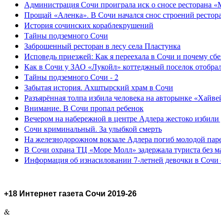
Администрация Сочи проиграла иск о сносе ресторана «
Прощай «Аленка». В Сочи начался снос строений рестор
История сочинских кораблекрушений
Тайны подземного Сочи
Заброшенный ресторан в лесу села Пластунка
Исповедь приезжей: Как я переехала в Сочи и почему сб
Как в Сочи у ЗАО «Лукойл» коттеджный поселок отобра
Тайны подземного Сочи - 2
Забытая история. Ахштырский храм в Сочи
Разъярённая толпа избила человека на авторынке «Хайве
Внимание. В Сочи пропал ребенок
Вечером на набережной в центре Адлера жестоко избили
Сочи криминальный. За улыбкой смерть
На железнодорожном вокзале Адлера погиб молодой пар
В Сочи охрана ТЦ «Море Молл» задержала туриста без м
Информация об изнасиловании 7-летней девочки в Сочи 
+18 Интернет газета Сочи 2019-26
&