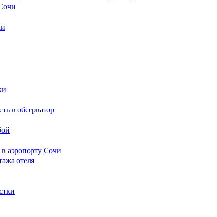
 Сочи
ки
ки
сть в обсерватор
бой
 в аэропорту Сочи
тажа отеля
стки