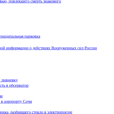
вью, повлекшего смерть знакомого
униципальная парковка
ной информации о действиях Вооруженных сил России
в ливневку
сть в обсерватор
ме
 в аэропорту Сочи
ика, разбившего стекло в электропоезде