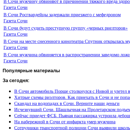
В Сочи мужчину обвиняют в причинении тяжкого вреда здоро
Газета Сочи
В Сочи Росгвардейцы задержали приезжего с мефедроном
Газета Сочи
В Сочи будут судить преступную группу «черных риелторов»
Газета Сочи
В Сочи на месте снесенного кинотеатра Спутник открылась м
Газета Сочи
В Сочи мужчина обвиняется в распространении заведомо лож
Газета Сочи
Популярные материалы
За сегодня:
В Сочи автомобиль Порше столкнулся с Нивой и улетел 
Хитрые схемы риэлторов. Как приехать в Сочи и не попа
Скандал на водопадах в Сочи. Верните наши деньги
Исчезнувший Сочи. Шашлычная на Пролетарском подъе
Сейчас приедет ФСБ. Пьяная пассажирка устроила дебош
На набережной в Сочи от инфаркта умер мужчина
Сотрудники транспортной полиции Сочи выявили школьн