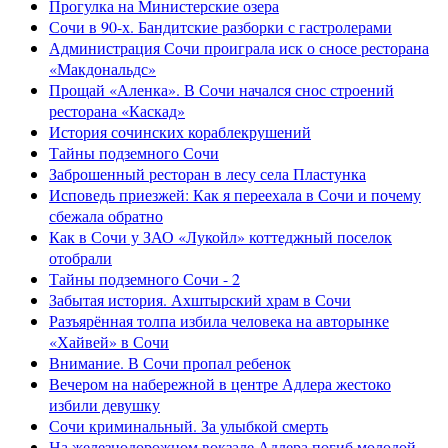
Прогулка на Министерские озера
Сочи в 90-х. Бандитские разборки с гастролерами
Администрация Сочи проиграла иск о сносе ресторана
«Макдональдс»
Прощай «Аленка». В Сочи начался снос строений
ресторана «Каскад»
История сочинских кораблекрушений
Тайны подземного Сочи
Заброшенный ресторан в лесу села Пластунка
Исповедь приезжей: Как я переехала в Сочи и почему
сбежала обратно
Как в Сочи у ЗАО «Лукойл» коттеджный поселок
отобрали
Тайны подземного Сочи - 2
Забытая история. Ахштырский храм в Сочи
Разъярённая толпа избила человека на авторынке
«Хайвей» в Сочи
Внимание. В Сочи пропал ребенок
Вечером на набережной в центре Адлера жестоко
избили девушку
Сочи криминальный. За улыбкой смерть
На железнодорожном вокзале Адлера погиб молодой