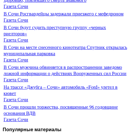
Газета Сочи
В Сочи Росгвардейцы задержали приезжего с мефедроном
Газета Сочи
В Сочи будут судить преступную группу «черных
риелторов»
Газета Сочи
В Сочи на месте снесенного кинотеатра Спутник открылась
муниципальная парковка
Газета Сочи
В Сочи мужчина обвиняется в распространении заведомо
ложной информации о действиях Вооруженных сил России
Газета Сочи
На трассе «Джубга – Сочи» автомобиль «Ford» улетел в
кювет
Газета Сочи
В Сочи прошли торжества, посвященные 96 годовщине
основания ВДВ
Газета Сочи
Популярные материалы