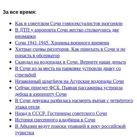
За все время:
Как в советском Сочи гомосексуалистов разгоняли
В ДТП у аэропорта Сочи жестко столкнулись две
иномарки
Сочи 1941-1945. Хроника военного времени
Хитрые схемы риэлторов. Как приехать в Сочи и не
попасть в обсерватор
Скандал на водопадах в Сочи. Верните наши деньги
В Сочи из-за места на парковке устроили драку со
стрельбой
Незаконный шлагбаум на Агурские водопады Сочи
Сейчас приедет ФСБ. Пьяная пассажирка устроила
дебош в аэропорту Сочи
В Сочи девушка разбилась насмерть выпав с четвёртого
этажа отеля
Назад в СССР. Гостиницы советского Сочи
История снесенного кладбища в Сочи
В Абхазии ведут поиски упавшей в реку российской
туристки