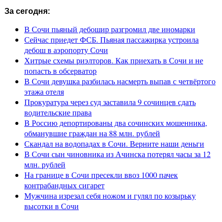
За сегодня:
В Сочи пьяный дебошир разгромил две иномарки
Сейчас приедет ФСБ. Пьяная пассажирка устроила
дебош в аэропорту Сочи
Хитрые схемы риэлторов. Как приехать в Сочи и не
попасть в обсерватор
В Сочи девушка разбилась насмерть выпав с четвёртого
этажа отеля
Прокуратура через суд заставила 9 сочинцев сдать
водительские права
В Россию депортированы два сочинских мошенника,
обманувшие граждан на 88 млн. рублей
Скандал на водопадах в Сочи. Верните наши деньги
В Сочи сын чиновника из Ачинска потерял часы за 12
млн. рублей
На границе в Сочи пресекли ввоз 1000 пачек
контрабандных сигарет
Мужчина изрезал себя ножом и гулял по козырьку
высотки в Сочи