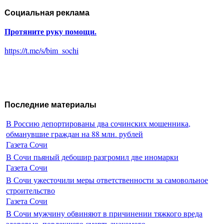
Социальная реклама
Протяните руку помощи.
https://t.me/s/bim_sochi
Последние материалы
В Россию депортированы два сочинских мошенника,
обманувшие граждан на 88 млн. рублей
Газета Сочи
В Сочи пьяный дебошир разгромил две иномарки
Газета Сочи
В Сочи ужесточили меры ответственности за самовольное
строительство
Газета Сочи
В Сочи мужчину обвиняют в причинении тяжкого вреда
здоровью, повлекшего смерть знакомого