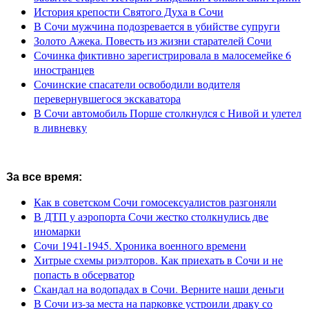
История крепости Святого Духа в Сочи
В Сочи мужчина подозревается в убийстве супруги
Золото Ажека. Повесть из жизни старателей Сочи
Сочинка фиктивно зарегистрировала в малосемейке 6
иностранцев
Сочинские спасатели освободили водителя
перевернувшегося экскаватора
В Сочи автомобиль Порше столкнулся с Нивой и улетел
в ливневку
За все время:
Как в советском Сочи гомосексуалистов разгоняли
В ДТП у аэропорта Сочи жестко столкнулись две
иномарки
Сочи 1941-1945. Хроника военного времени
Хитрые схемы риэлторов. Как приехать в Сочи и не
попасть в обсерватор
Скандал на водопадах в Сочи. Верните наши деньги
В Сочи из-за места на парковке устроили драку со