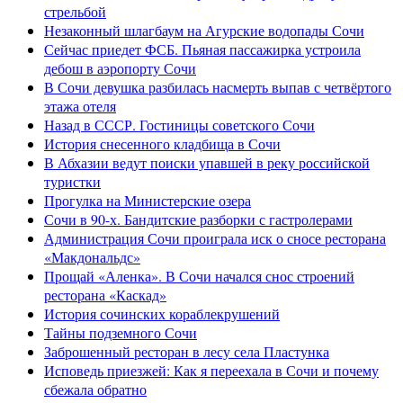
стрельбой
Незаконный шлагбаум на Агурские водопады Сочи
Сейчас приедет ФСБ. Пьяная пассажирка устроила
дебош в аэропорту Сочи
В Сочи девушка разбилась насмерть выпав с четвёртого
этажа отеля
Назад в СССР. Гостиницы советского Сочи
История снесенного кладбища в Сочи
В Абхазии ведут поиски упавшей в реку российской
туристки
Прогулка на Министерские озера
Сочи в 90-х. Бандитские разборки с гастролерами
Администрация Сочи проиграла иск о сносе ресторана
«Макдональдс»
Прощай «Аленка». В Сочи начался снос строений
ресторана «Каскад»
История сочинских кораблекрушений
Тайны подземного Сочи
Заброшенный ресторан в лесу села Пластунка
Исповедь приезжей: Как я переехала в Сочи и почему
сбежала обратно