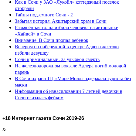
Как в Сочи у ЗАО «Лукойл» коттеджный поселок
отобрали
Тайны подземного Сочи - 2
Забытая история. Ахштырский храм в Сочи
Разъярённая толпа избила человека на авторынке
«Хайвей» в Сочи
Внимание. В Сочи пропал ребенок
Вечером на набережной в центре Адлера жестоко
избили девушку
Сочи криминальный. За улыбкой смерть
На железнодорожном вокзале Адлера погиб молодой
парень
В Сочи охрана ТЦ «Море Молл» задержала туриста без
маски
Информация об изнасиловании 7-летней девочки в
Сочи оказалась фейком
+18 Интернет газета Сочи 2019-26
&