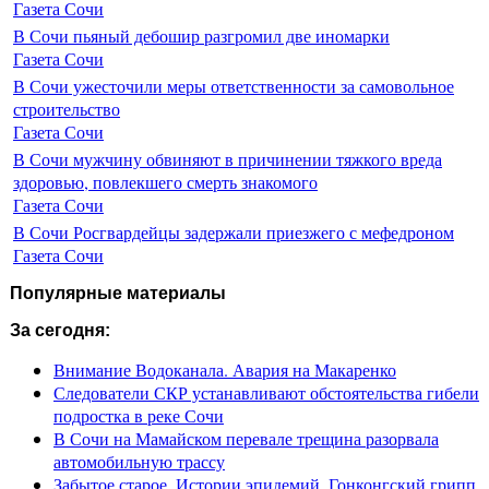
Газета Сочи
В Сочи пьяный дебошир разгромил две иномарки
Газета Сочи
В Сочи ужесточили меры ответственности за самовольное
строительство
Газета Сочи
В Сочи мужчину обвиняют в причинении тяжкого вреда
здоровью, повлекшего смерть знакомого
Газета Сочи
В Сочи Росгвардейцы задержали приезжего с мефедроном
Газета Сочи
Популярные материалы
За сегодня:
Внимание Водоканала. Авария на Макаренко
Следователи СКР устанавливают обстоятельства гибели
подростка в реке Сочи
В Сочи на Мамайском перевале трещина разорвала
автомобильную трассу
Забытое старое. Истории эпидемий. Гонконгский грипп