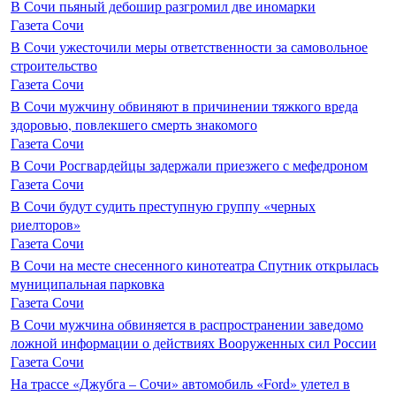
В Сочи пьяный дебошир разгромил две иномарки
Газета Сочи
В Сочи ужесточили меры ответственности за самовольное
строительство
Газета Сочи
В Сочи мужчину обвиняют в причинении тяжкого вреда
здоровью, повлекшего смерть знакомого
Газета Сочи
В Сочи Росгвардейцы задержали приезжего с мефедроном
Газета Сочи
В Сочи будут судить преступную группу «черных
риелторов»
Газета Сочи
В Сочи на месте снесенного кинотеатра Спутник открылась
муниципальная парковка
Газета Сочи
В Сочи мужчина обвиняется в распространении заведомо
ложной информации о действиях Вооруженных сил России
Газета Сочи
На трассе «Джубга – Сочи» автомобиль «Ford» улетел в