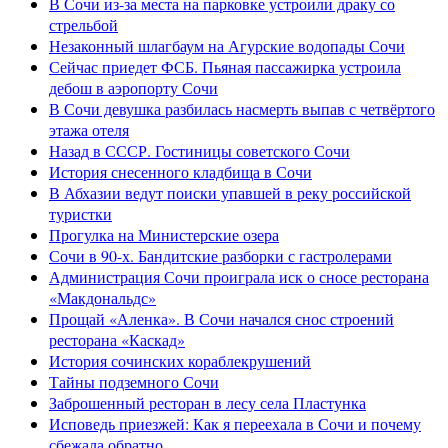
В Сочи из-за места на парковке устроили драку со
стрельбой
Незаконный шлагбаум на Агурские водопады Сочи
Сейчас приедет ФСБ. Пьяная пассажирка устроила
дебош в аэропорту Сочи
В Сочи девушка разбилась насмерть выпав с четвёртого
этажа отеля
Назад в СССР. Гостиницы советского Сочи
История снесенного кладбища в Сочи
В Абхазии ведут поиски упавшей в реку российской
туристки
Прогулка на Министерские озера
Сочи в 90-х. Бандитские разборки с гастролерами
Администрация Сочи проиграла иск о сносе ресторана
«Макдональдс»
Прощай «Аленка». В Сочи начался снос строений
ресторана «Каскад»
История сочинских кораблекрушений
Тайны подземного Сочи
Заброшенный ресторан в лесу села Пластунка
Исповедь приезжей: Как я переехала в Сочи и почему
сбежала обратно