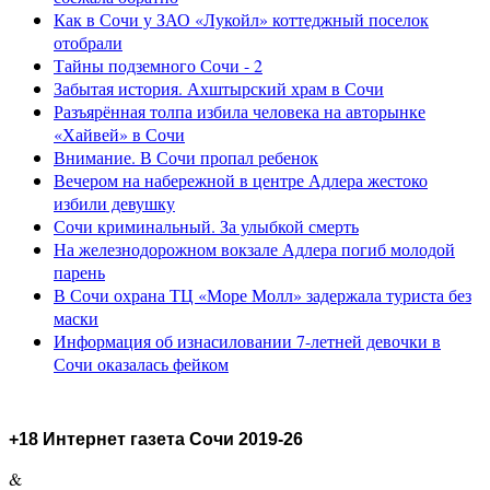
Как в Сочи у ЗАО «Лукойл» коттеджный поселок
отобрали
Тайны подземного Сочи - 2
Забытая история. Ахштырский храм в Сочи
Разъярённая толпа избила человека на авторынке
«Хайвей» в Сочи
Внимание. В Сочи пропал ребенок
Вечером на набережной в центре Адлера жестоко
избили девушку
Сочи криминальный. За улыбкой смерть
На железнодорожном вокзале Адлера погиб молодой
парень
В Сочи охрана ТЦ «Море Молл» задержала туриста без
маски
Информация об изнасиловании 7-летней девочки в
Сочи оказалась фейком
+18 Интернет газета Сочи 2019-26
&