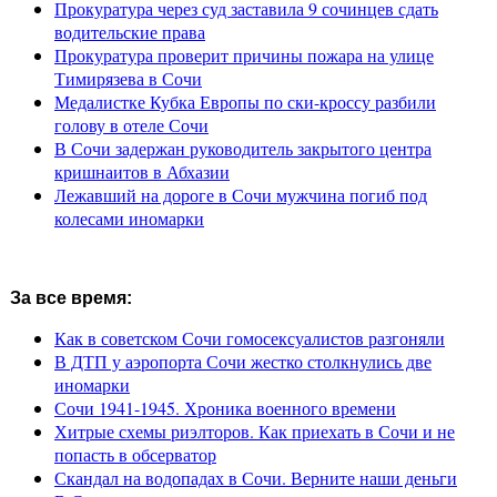
Прокуратура через суд заставила 9 сочинцев сдать
водительские права
Прокуратура проверит причины пожара на улице
Тимирязева в Сочи
Медалистке Кубка Европы по ски-кроссу разбили
голову в отеле Сочи
В Сочи задержан руководитель закрытого центра
кришнаитов в Абхазии
Лежавший на дороге в Сочи мужчина погиб под
колесами иномарки
За все время:
Как в советском Сочи гомосексуалистов разгоняли
В ДТП у аэропорта Сочи жестко столкнулись две
иномарки
Сочи 1941-1945. Хроника военного времени
Хитрые схемы риэлторов. Как приехать в Сочи и не
попасть в обсерватор
Скандал на водопадах в Сочи. Верните наши деньги