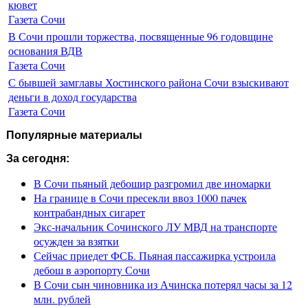
кювет
Газета Сочи
В Сочи прошли торжества, посвященные 96 годовщине
основания ВДВ
Газета Сочи
С бывшей замглавы Хостинского района Сочи взыскивают
деньги в доход государства
Газета Сочи
Популярные материалы
За сегодня:
В Сочи пьяный дебошир разгромил две иномарки
На границе в Сочи пресекли ввоз 1000 пачек
контрабандных сигарет
Экс-начальник Сочинского ЛУ МВД на транспорте
осужден за взятки
Сейчас приедет ФСБ. Пьяная пассажирка устроила
дебош в аэропорту Сочи
В Сочи сын чиновника из Ачинска потерял часы за 12
млн. рублей