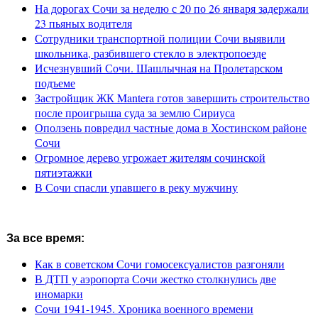
На дорогах Сочи за неделю с 20 по 26 января задержали
23 пьяных водителя
Сотрудники транспортной полиции Сочи выявили
школьника, разбившего стекло в электропоезде
Исчезнувший Сочи. Шашлычная на Пролетарском
подъеме
Застройщик ЖК Mantera готов завершить строительство
после проигрыша суда за землю Сириуса
Оползень повредил частные дома в Хостинском районе
Сочи
Огромное дерево угрожает жителям сочинской
пятиэтажки
В Сочи спасли упавшего в реку мужчину
За все время:
Как в советском Сочи гомосексуалистов разгоняли
В ДТП у аэропорта Сочи жестко столкнулись две
иномарки
Сочи 1941-1945. Хроника военного времени