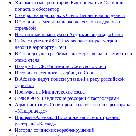
Хитрые схемы риэлторов. Как приехать в Сочи и не
попасть в обсерватор
Скандал на водопадах в Сочи. Верните наши деньги
В Сочи из-за места на парковке устроили драку со
стрельбой
Незаконный шлагбаум на Агурские водопады Сочи
Сейчас приедет ФСБ. Пьяная пассажирка устроила
дебош в аэропорту Сочи
В Сочи девушка разбилась насмерть выпав с четвёртого
этажа отеля
Назад в СССР. Гостиницы советского Сочи
История снесенного кладбища в Сочи
В Абхазии ведут поиски упавшей в реку российской
туристки
Прогулка на Министерские озера
Сочи в 90-х. Бандитские разборки с гастролерами
Администрация Сочи проиграла иск о сносе ресторана
«Макдональдс»
Прощай «Аленка». В Сочи начался снос строений
ресторана «Каскад»
История сочинских кораблекрушений