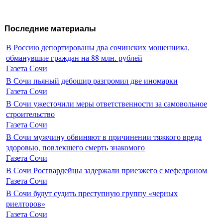
Последние материалы
В Россию депортированы два сочинских мошенника,
обманувшие граждан на 88 млн. рублей
Газета Сочи
В Сочи пьяный дебошир разгромил две иномарки
Газета Сочи
В Сочи ужесточили меры ответственности за самовольное
строительство
Газета Сочи
В Сочи мужчину обвиняют в причинении тяжкого вреда
здоровью, повлекшего смерть знакомого
Газета Сочи
В Сочи Росгвардейцы задержали приезжего с мефедроном
Газета Сочи
В Сочи будут судить преступную группу «черных
риелторов»
Газета Сочи