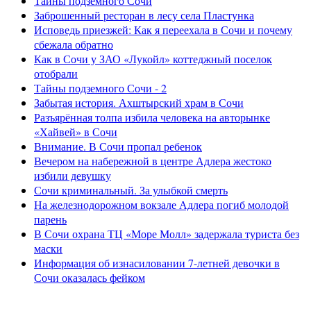
Тайны подземного Сочи
Заброшенный ресторан в лесу села Пластунка
Исповедь приезжей: Как я переехала в Сочи и почему
сбежала обратно
Как в Сочи у ЗАО «Лукойл» коттеджный поселок
отобрали
Тайны подземного Сочи - 2
Забытая история. Ахштырский храм в Сочи
Разъярённая толпа избила человека на авторынке
«Хайвей» в Сочи
Внимание. В Сочи пропал ребенок
Вечером на набережной в центре Адлера жестоко
избили девушку
Сочи криминальный. За улыбкой смерть
На железнодорожном вокзале Адлера погиб молодой
парень
В Сочи охрана ТЦ «Море Молл» задержала туриста без
маски
Информация об изнасиловании 7-летней девочки в
Сочи оказалась фейком