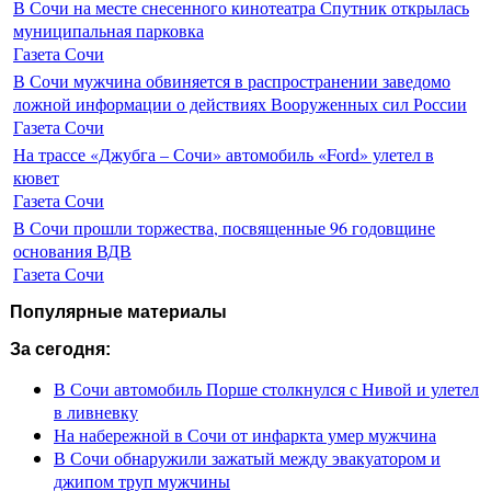
В Сочи на месте снесенного кинотеатра Спутник открылась
муниципальная парковка
Газета Сочи
В Сочи мужчина обвиняется в распространении заведомо
ложной информации о действиях Вооруженных сил России
Газета Сочи
На трассе «Джубга – Сочи» автомобиль «Ford» улетел в
кювет
Газета Сочи
В Сочи прошли торжества, посвященные 96 годовщине
основания ВДВ
Газета Сочи
Популярные материалы
За сегодня:
В Сочи автомобиль Порше столкнулся с Нивой и улетел
в ливневку
На набережной в Сочи от инфаркта умер мужчина
В Сочи обнаружили зажатый между эвакуатором и
джипом труп мужчины