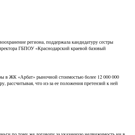
авоохранение региона, поддержала кандидатуру сестры
 директора ГБПОУ «Краснодарский краевой базовый
иры в ЖК «Арбат» рыночной стоимостью более 12 000 000
у, рассчитывая, что из-за ее положения претензий к ней
еньги по тому же договору за указанную недвижимость ни в