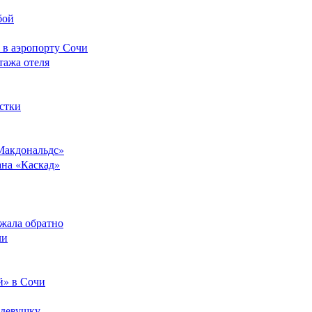
бой
 в аэропорту Сочи
тажа отеля
стки
Макдональдс»
ана «Каскад»
ежала обратно
ли
й» в Сочи
 девушку