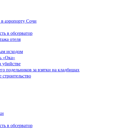
 в аэропорту Сочи
сть в обсерватор
тажа отеля
ным исходом
ь «Ока»
в убийстве
его подельников за взятки на кладбищах
е строительство
ки
сть в обсерватор