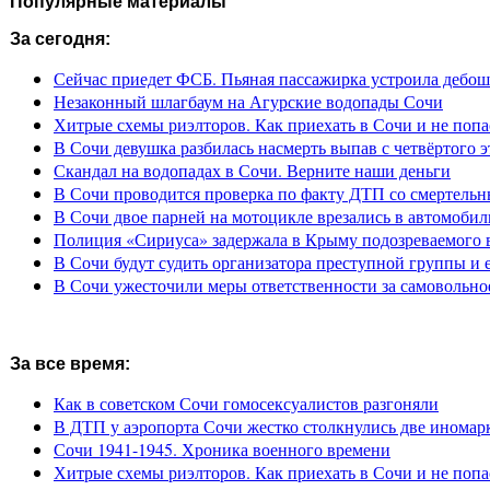
Популярные материалы
За сегодня:
Сейчас приедет ФСБ. Пьяная пассажирка устроила дебош
Незаконный шлагбаум на Агурские водопады Сочи
Хитрые схемы риэлторов. Как приехать в Сочи и не попа
В Сочи девушка разбилась насмерть выпав с четвёртого э
Скандал на водопадах в Сочи. Верните наши деньги
В Сочи проводится проверка по факту ДТП со смертель
В Сочи двое парней на мотоцикле врезались в автомобил
Полиция «Сириуса» задержала в Крыму подозреваемого 
В Сочи будут судить организатора преступной группы и 
В Сочи ужесточили меры ответственности за самовольно
За все время:
Как в советском Сочи гомосексуалистов разгоняли
В ДТП у аэропорта Сочи жестко столкнулись две иномар
Сочи 1941-1945. Хроника военного времени
Хитрые схемы риэлторов. Как приехать в Сочи и не попа