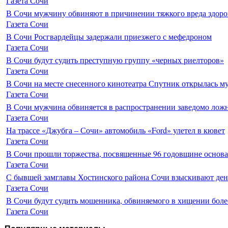
Газета Сочи
В Сочи мужчину обвиняют в причинении тяжкого вреда здоро
Газета Сочи
В Сочи Росгвардейцы задержали приезжего с мефедроном
Газета Сочи
В Сочи будут судить преступную группу «черных риелторов»
Газета Сочи
В Сочи на месте снесенного кинотеатра Спутник открылась м
Газета Сочи
В Сочи мужчина обвиняется в распространении заведомо лож
Газета Сочи
На трассе «Джубга – Сочи» автомобиль «Ford» улетел в кювет
Газета Сочи
В Сочи прошли торжества, посвященные 96 годовщине основ
Газета Сочи
С бывшей замглавы Хостинского района Сочи взыскивают день
Газета Сочи
В Сочи будут судить мошенника, обвиняемого в хищении более
Газета Сочи