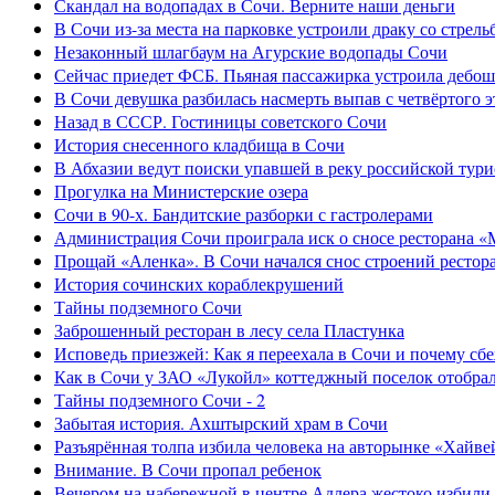
Скандал на водопадах в Сочи. Верните наши деньги
В Сочи из-за места на парковке устроили драку со стрель
Незаконный шлагбаум на Агурские водопады Сочи
Сейчас приедет ФСБ. Пьяная пассажирка устроила дебош
В Сочи девушка разбилась насмерть выпав с четвёртого э
Назад в СССР. Гостиницы советского Сочи
История снесенного кладбища в Сочи
В Абхазии ведут поиски упавшей в реку российской тури
Прогулка на Министерские озера
Сочи в 90-х. Бандитские разборки с гастролерами
Администрация Сочи проиграла иск о сносе ресторана «
Прощай «Аленка». В Сочи начался снос строений рестор
История сочинских кораблекрушений
Тайны подземного Сочи
Заброшенный ресторан в лесу села Пластунка
Исповедь приезжей: Как я переехала в Сочи и почему сб
Как в Сочи у ЗАО «Лукойл» коттеджный поселок отобра
Тайны подземного Сочи - 2
Забытая история. Ахштырский храм в Сочи
Разъярённая толпа избила человека на авторынке «Хайве
Внимание. В Сочи пропал ребенок
Вечером на набережной в центре Адлера жестоко избили