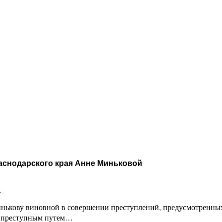
аснодарского края Анне Миньковой
и
кову виновной в совершении преступлений, предусмотренных ч. 
о преступным путем…