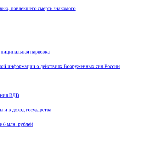
вью, повлекшего смерть знакомого
униципальная парковка
ной информации о действиях Вооруженных сил России
ания ВДВ
ги в доход государства
 6 млн. рублей