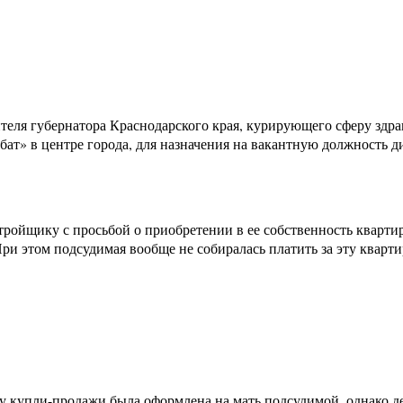
тителя губернатора Краснодарского края, курирующего сферу здр
бат» в центре города, для назначения на вакантную должность
стройщику с просьбой о приобретении в ее собственность кварт
ри этом подсудимая вообще не собиралась платить за эту квартир
ру купли-продажи была оформлена на мать подсудимой, однако д