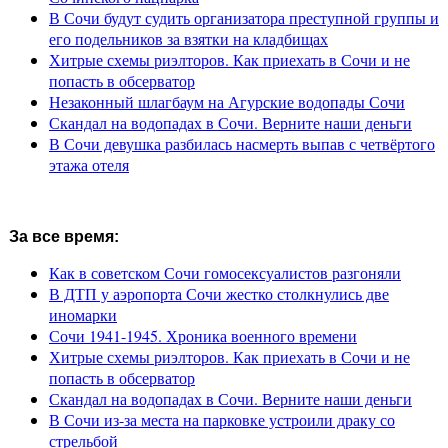
В Сочи будут судить организатора преступной группы и
его подельников за взятки на кладбищах
Хитрые схемы риэлторов. Как приехать в Сочи и не
попасть в обсерватор
Незаконный шлагбаум на Агурские водопады Сочи
Скандал на водопадах в Сочи. Верните наши деньги
В Сочи девушка разбилась насмерть выпав с четвёртого
этажа отеля
За все время:
Как в советском Сочи гомосексуалистов разгоняли
В ДТП у аэропорта Сочи жестко столкнулись две
иномарки
Сочи 1941-1945. Хроника военного времени
Хитрые схемы риэлторов. Как приехать в Сочи и не
попасть в обсерватор
Скандал на водопадах в Сочи. Верните наши деньги
В Сочи из-за места на парковке устроили драку со
стрельбой