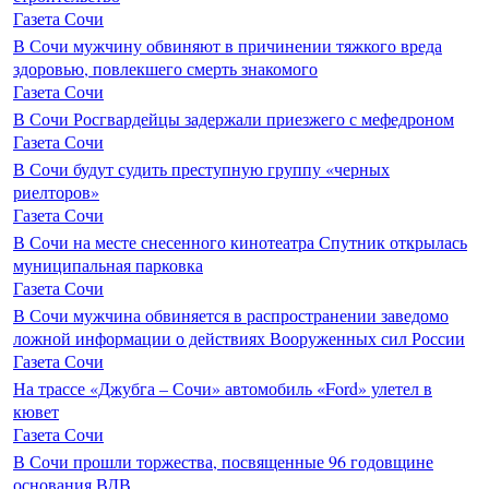
Газета Сочи
В Сочи мужчину обвиняют в причинении тяжкого вреда
здоровью, повлекшего смерть знакомого
Газета Сочи
В Сочи Росгвардейцы задержали приезжего с мефедроном
Газета Сочи
В Сочи будут судить преступную группу «черных
риелторов»
Газета Сочи
В Сочи на месте снесенного кинотеатра Спутник открылась
муниципальная парковка
Газета Сочи
В Сочи мужчина обвиняется в распространении заведомо
ложной информации о действиях Вооруженных сил России
Газета Сочи
На трассе «Джубга – Сочи» автомобиль «Ford» улетел в
кювет
Газета Сочи
В Сочи прошли торжества, посвященные 96 годовщине
основания ВДВ