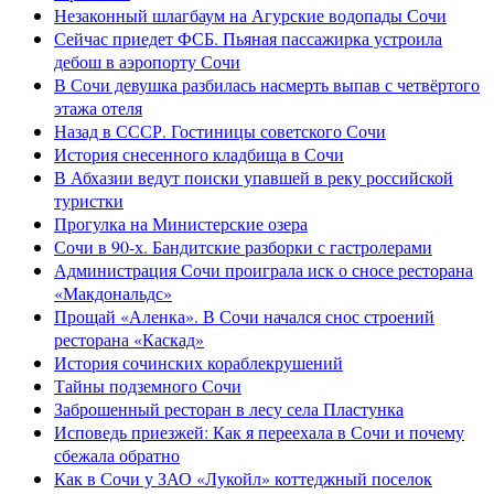
Незаконный шлагбаум на Агурские водопады Сочи
Сейчас приедет ФСБ. Пьяная пассажирка устроила
дебош в аэропорту Сочи
В Сочи девушка разбилась насмерть выпав с четвёртого
этажа отеля
Назад в СССР. Гостиницы советского Сочи
История снесенного кладбища в Сочи
В Абхазии ведут поиски упавшей в реку российской
туристки
Прогулка на Министерские озера
Сочи в 90-х. Бандитские разборки с гастролерами
Администрация Сочи проиграла иск о сносе ресторана
«Макдональдс»
Прощай «Аленка». В Сочи начался снос строений
ресторана «Каскад»
История сочинских кораблекрушений
Тайны подземного Сочи
Заброшенный ресторан в лесу села Пластунка
Исповедь приезжей: Как я переехала в Сочи и почему
сбежала обратно
Как в Сочи у ЗАО «Лукойл» коттеджный поселок