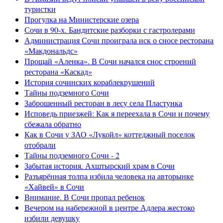
туристки
Прогулка на Министерские озера
Сочи в 90-х. Бандитские разборки с гастролерами
Администрация Сочи проиграла иск о сносе ресторана
«Макдональдс»
Прощай «Аленка». В Сочи начался снос строений
ресторана «Каскад»
История сочинских кораблекрушений
Тайны подземного Сочи
Заброшенный ресторан в лесу села Пластунка
Исповедь приезжей: Как я переехала в Сочи и почему
сбежала обратно
Как в Сочи у ЗАО «Лукойл» коттеджный поселок
отобрали
Тайны подземного Сочи - 2
Забытая история. Ахштырский храм в Сочи
Разъярённая толпа избила человека на авторынке
«Хайвей» в Сочи
Внимание. В Сочи пропал ребенок
Вечером на набережной в центре Адлера жестоко
избили девушку