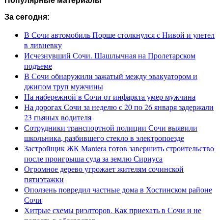
Популярные материалы
За сегодня:
В Сочи автомобиль Порше столкнулся с Нивой и улетел
в ливневку
Исчезнувший Сочи. Шашлычная на Пролетарском
подъеме
В Сочи обнаружили зажатый между эвакуатором и
джипом труп мужчины
На набережной в Сочи от инфаркта умер мужчина
На дорогах Сочи за неделю с 20 по 26 января задержали
23 пьяных водителя
Сотрудники транспортной полиции Сочи выявили
школьника, разбившего стекло в электропоезде
Застройщик ЖК Mantera готов завершить строительство
после проигрыша суда за землю Сириуса
Огромное дерево угрожает жителям сочинской
пятиэтажки
Оползень повредил частные дома в Хостинском районе
Сочи
Хитрые схемы риэлторов. Как приехать в Сочи и не