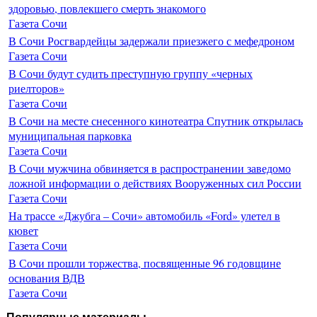
здоровью, повлекшего смерть знакомого
Газета Сочи
В Сочи Росгвардейцы задержали приезжего с мефедроном
Газета Сочи
В Сочи будут судить преступную группу «черных
риелторов»
Газета Сочи
В Сочи на месте снесенного кинотеатра Спутник открылась
муниципальная парковка
Газета Сочи
В Сочи мужчина обвиняется в распространении заведомо
ложной информации о действиях Вооруженных сил России
Газета Сочи
На трассе «Джубга – Сочи» автомобиль «Ford» улетел в
кювет
Газета Сочи
В Сочи прошли торжества, посвященные 96 годовщине
основания ВДВ
Газета Сочи