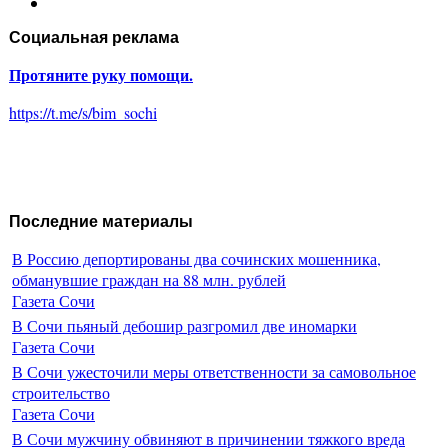
Социальная реклама
Протяните руку помощи.
https://t.me/s/bim_sochi
Последние материалы
В Россию депортированы два сочинских мошенника,
обманувшие граждан на 88 млн. рублей
Газета Сочи
В Сочи пьяный дебошир разгромил две иномарки
Газета Сочи
В Сочи ужесточили меры ответственности за самовольное
строительство
Газета Сочи
В Сочи мужчину обвиняют в причинении тяжкого вреда