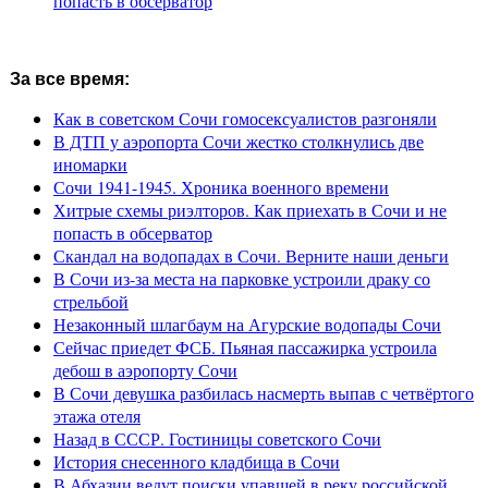
попасть в обсерватор
За все время:
Как в советском Сочи гомосексуалистов разгоняли
В ДТП у аэропорта Сочи жестко столкнулись две
иномарки
Сочи 1941-1945. Хроника военного времени
Хитрые схемы риэлторов. Как приехать в Сочи и не
попасть в обсерватор
Скандал на водопадах в Сочи. Верните наши деньги
В Сочи из-за места на парковке устроили драку со
стрельбой
Незаконный шлагбаум на Агурские водопады Сочи
Сейчас приедет ФСБ. Пьяная пассажирка устроила
дебош в аэропорту Сочи
В Сочи девушка разбилась насмерть выпав с четвёртого
этажа отеля
Назад в СССР. Гостиницы советского Сочи
История снесенного кладбища в Сочи
В Абхазии ведут поиски упавшей в реку российской