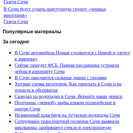
Газета Сочи
В Сочи будут судить преступную группу «черных
риелторов»
Газета Сочи
Популярные материалы
За сегодня:
В Сочи автомобиль Порше столкнулся с Нивой и улетел
в ливневку
Сейчас приедет ФСБ. Пьяная пассажирка устроила
дебош в аэропорту Сочи
В Сочи ожидаются сильные ливни с грозами
Хитрые схемы риэлторов. Как приехать в Сочи и не
попасть в обсерватор
Скандал на водопадах в Сочи. Верните наши деньги
Полтонны «черной» рыбы изъяли полицейские в
центре Сочи
Незаконный шлагбаум на Агурские водопады Сочи
Сотрудники транспортной полиции Сочи выявили
школьника, разбившего стекло в электропоезде