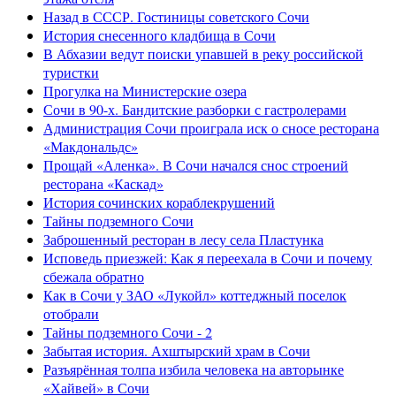
Назад в СССР. Гостиницы советского Сочи
История снесенного кладбища в Сочи
В Абхазии ведут поиски упавшей в реку российской
туристки
Прогулка на Министерские озера
Сочи в 90-х. Бандитские разборки с гастролерами
Администрация Сочи проиграла иск о сносе ресторана
«Макдональдс»
Прощай «Аленка». В Сочи начался снос строений
ресторана «Каскад»
История сочинских кораблекрушений
Тайны подземного Сочи
Заброшенный ресторан в лесу села Пластунка
Исповедь приезжей: Как я переехала в Сочи и почему
сбежала обратно
Как в Сочи у ЗАО «Лукойл» коттеджный поселок
отобрали
Тайны подземного Сочи - 2
Забытая история. Ахштырский храм в Сочи
Разъярённая толпа избила человека на авторынке
«Хайвей» в Сочи