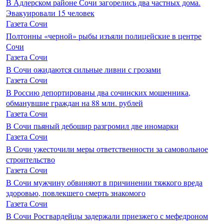
В Адлерском районе Сочи загорелись два частных дома.
Эвакуировали 15 человек
Газета Сочи
Полтонны «черной» рыбы изъяли полицейские в центре
Сочи
Газета Сочи
В Сочи ожидаются сильные ливни с грозами
Газета Сочи
В Россию депортированы два сочинских мошенника,
обманувшие граждан на 88 млн. рублей
Газета Сочи
В Сочи пьяный дебошир разгромил две иномарки
Газета Сочи
В Сочи ужесточили меры ответственности за самовольное
строительство
Газета Сочи
В Сочи мужчину обвиняют в причинении тяжкого вреда
здоровью, повлекшего смерть знакомого
Газета Сочи
В Сочи Росгвардейцы задержали приезжего с мефедроном