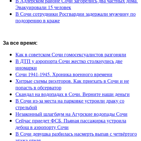
В Адлерском районе Сочи загорелись два частных дома.
Эвакуировали 15 человек
В Сочи сотрудники Росгвардии задержали мужчину по
подозрению в краже
За все время:
Как в советском Сочи гомосексуалистов разгоняли
В ДТП у аэропорта Сочи жестко столкнулись две
иномарки
Сочи 1941-1945. Хроника военного времени
Хитрые схемы риэлторов. Как приехать в Сочи и не
попасть в обсерватор
Скандал на водопадах в Сочи. Верните наши деньги
В Сочи из-за места на парковке устроили драку со
стрельбой
Незаконный шлагбаум на Агурские водопады Сочи
Сейчас приедет ФСБ. Пьяная пассажирка устроила
дебош в аэропорту Сочи
В Сочи девушка разбилась насмерть выпав с четвёртого
этажа отеля