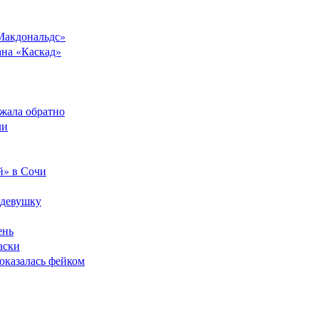
Макдональдс»
ана «Каскад»
ежала обратно
ли
й» в Сочи
 девушку
ень
аски
оказалась фейком