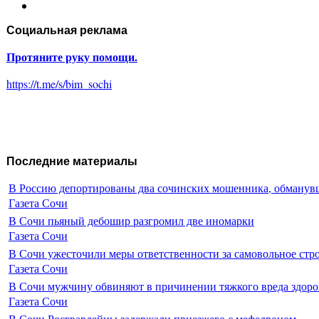
Социальная реклама
Протяните руку помощи.
https://t.me/s/bim_sochi
Последние материалы
В Россию депортированы два сочинских мошенника, обманувш
Газета Сочи
В Сочи пьяный дебошир разгромил две иномарки
Газета Сочи
В Сочи ужесточили меры ответственности за самовольное стр
Газета Сочи
В Сочи мужчину обвиняют в причинении тяжкого вреда здоро
Газета Сочи
В Сочи Росгвардейцы задержали приезжего с мефедроном