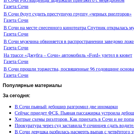
Газета Сочи
В Сочи будут судить преступную группу «черных риелторов»
Газета Сочи
В Сочи на месте снесенного кинотеатра Спутник открылась м
Газета Сочи
В Сочи мужчина обвиняется в распространении заведомо лож
Газета Сочи
На трассе «Джубга – Сочи» автомобиль «Ford» улетел в кювет
Газета Сочи
В Сочи прошли торжества, посвященные 96 годовщине основ
Газета Сочи
Популярные материалы
За сегодня:
В Сочи пьяный дебошир разгромил две иномарки
Сейчас приедет ФСБ. Пьяная пассажирка устроила дебош
Хитрые схемы риэлторов. Как приехать в Сочи и не попа
Прокуратура через суд заставила 9 сочинцев сдать водите
В Сочи девушка разбилась насмерть выпав с четвёртого э