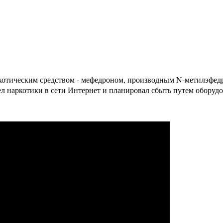
ркотическим средством - мефедроном, производным N-метилэфедр
наркотики в сети Интернет и планировал сбыть путем оборудов