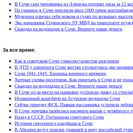
В Сочи сын чиновника из Ачинска потерял часы за 12 мл
На границе в Сочи пресекли ввоз 1000 пачек контрабанд
Мужчина изрезал себя ножом и гулял по козырьку высот
Экс-начальник Сочинского ЛУ МВД на транспорте осужде
Скандал на водопадах в Сочи. Верните наши деньги
За все время:
Как в советском Сочи гомосексуалистов разгоняли
В ДТП у аэропорта Сочи жестко столкнулись две иномар
Сочи 1941-1945. Хроника военного времени
Хитрые схемы риэлторов. Как приехать в Сочи и не попа
Скандал на водопадах в Сочи. Верните наши деньги
В Сочи из-за места на парковке устроили драку со стрель
Незаконный шлагбаум на Агурские водопады Сочи
Сейчас приедет ФСБ. Пьяная пассажирка устроила дебош
В Сочи девушка разбилась насмерть выпав с четвёртого э
Назад в СССР. Гостиницы советского Сочи
История снесенного кладбища в Сочи
В Абхазии ведут поиски упавшей в реку российской тури