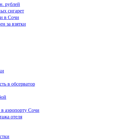
н. рублей
ных сигарет
ки в Сочи
н за взятки
ки
сть в обсерватор
бой
 в аэропорту Сочи
тажа отеля
стки