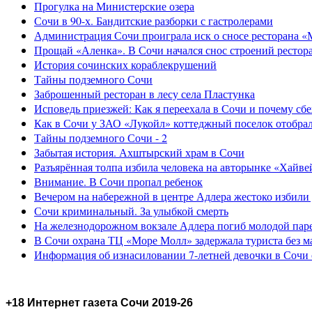
Прогулка на Министерские озера
Сочи в 90-х. Бандитские разборки с гастролерами
Администрация Сочи проиграла иск о сносе ресторана «
Прощай «Аленка». В Сочи начался снос строений рестор
История сочинских кораблекрушений
Тайны подземного Сочи
Заброшенный ресторан в лесу села Пластунка
Исповедь приезжей: Как я переехала в Сочи и почему сб
Как в Сочи у ЗАО «Лукойл» коттеджный поселок отобра
Тайны подземного Сочи - 2
Забытая история. Ахштырский храм в Сочи
Разъярённая толпа избила человека на авторынке «Хайве
Внимание. В Сочи пропал ребенок
Вечером на набережной в центре Адлера жестоко избили
Сочи криминальный. За улыбкой смерть
На железнодорожном вокзале Адлера погиб молодой пар
В Сочи охрана ТЦ «Море Молл» задержала туриста без м
Информация об изнасиловании 7-летней девочки в Сочи 
+18 Интернет газета Сочи 2019-26