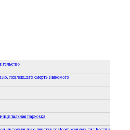
оительство
ью, повлекшего смерть знакомого
униципальная парковка
ной информации о действиях Вооруженных сил России