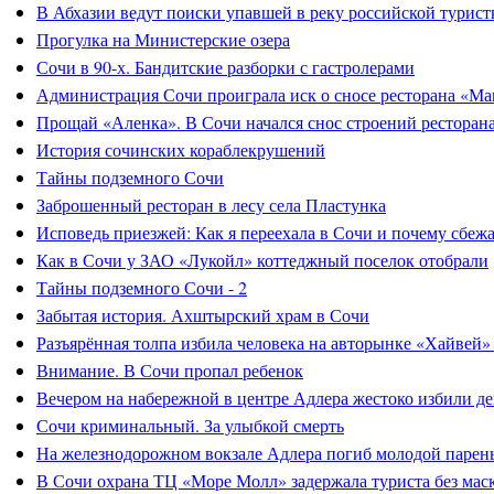
В Абхазии ведут поиски упавшей в реку российской турист
Прогулка на Министерские озера
Сочи в 90-х. Бандитские разборки с гастролерами
Администрация Сочи проиграла иск о сносе ресторана «Ма
Прощай «Аленка». В Сочи начался снос строений ресторан
История сочинских кораблекрушений
Тайны подземного Сочи
Заброшенный ресторан в лесу села Пластунка
Исповедь приезжей: Как я переехала в Сочи и почему сбеж
Как в Сочи у ЗАО «Лукойл» коттеджный поселок отобрали
Тайны подземного Сочи - 2
Забытая история. Ахштырский храм в Сочи
Разъярённая толпа избила человека на авторынке «Хайвей»
Внимание. В Сочи пропал ребенок
Вечером на набережной в центре Адлера жестоко избили д
Сочи криминальный. За улыбкой смерть
На железнодорожном вокзале Адлера погиб молодой парен
В Сочи охрана ТЦ «Море Молл» задержала туриста без мас