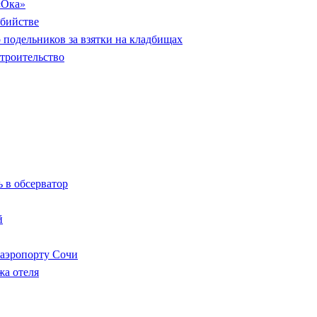
«Ока»
убийстве
 подельников за взятки на кладбищах
строительство
 в обсерватор
й
 аэропорту Сочи
жа отеля