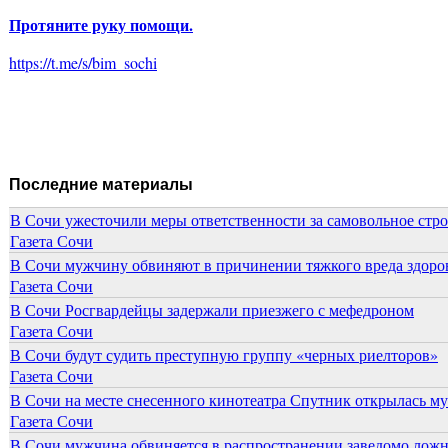
Протяните руку помощи.
https://t.me/s/bim_sochi
Последние материалы
В Сочи ужесточили меры ответственности за самовольное стр
Газета Сочи
В Сочи мужчину обвиняют в причинении тяжкого вреда здоров
Газета Сочи
В Сочи Росгвардейцы задержали приезжего с мефедроном
Газета Сочи
В Сочи будут судить преступную группу «черных риелторов»
Газета Сочи
В Сочи на месте снесенного кинотеатра Спутник открылась м
Газета Сочи
В Сочи мужчина обвиняется в распространении заведомо лож