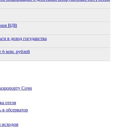
ания ВДВ
ги в доход государства
 6 млн. рублей
 аэропорту Сочи
жа отеля
 в обсерватор
м исходом