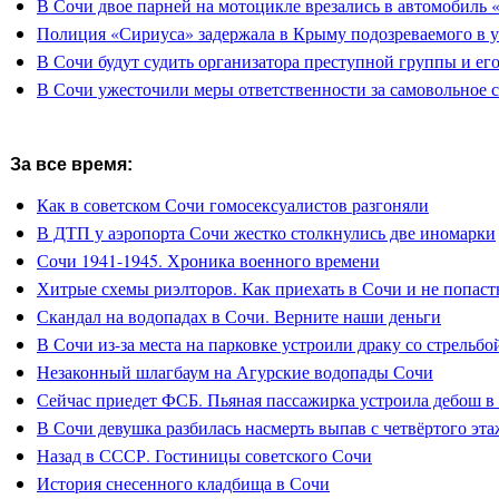
В Сочи двое парней на мотоцикле врезались в автомобиль 
Полиция «Сириуса» задержала в Крыму подозреваемого в 
В Сочи будут судить организатора преступной группы и его
В Сочи ужесточили меры ответственности за самовольное 
За все время:
Как в советском Сочи гомосексуалистов разгоняли
В ДТП у аэропорта Сочи жестко столкнулись две иномарки
Сочи 1941-1945. Хроника военного времени
Хитрые схемы риэлторов. Как приехать в Сочи и не попасть
Скандал на водопадах в Сочи. Верните наши деньги
В Сочи из-за места на парковке устроили драку со стрельбо
Незаконный шлагбаум на Агурские водопады Сочи
Сейчас приедет ФСБ. Пьяная пассажирка устроила дебош в
В Сочи девушка разбилась насмерть выпав с четвёртого эта
Назад в СССР. Гостиницы советского Сочи
История снесенного кладбища в Сочи