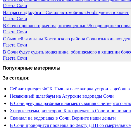
Газета Сочи
На трассе «Джубга – Сочи» автомобиль «Ford» улетел в кювет
Газета Сочи
В Сочи прошли торжества, посвященные 96 годовщине основ
Газета Сочи
С бывшей замглавы Хостинского района Сочи взыскивают день
Газета Сочи
В Сочи будут судить мошенника, обвиняемого в хищении более
Газета Сочи
Популярные материалы
За сегодня:
Сейчас приедет ФСБ. Пьяная пассажирка устроила дебош в
Незаконный шлагбаум на Агурские водопады Сочи
В Сочи девушка разбилась насмерть выпав с четвёртого эта
Хитрые схемы риэлторов. Как приехать в Сочи и не попасть
Скандал на водопадах в Сочи. Верните наши деньги
В Сочи проводится проверка по факту ДТП со смертельны