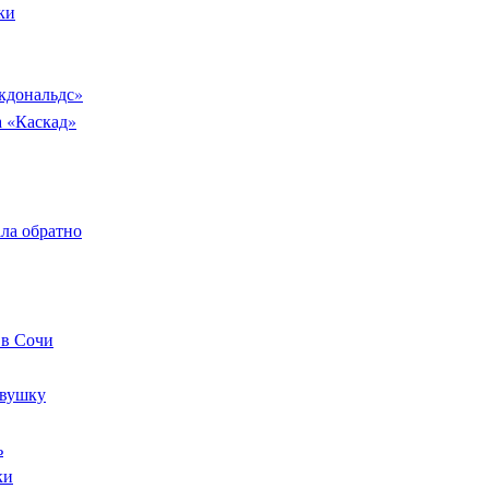
ки
кдональдс»
а «Каскад»
ала обратно
 в Сочи
евушку
ь
ки