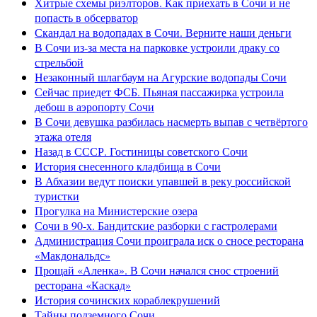
Хитрые схемы риэлторов. Как приехать в Сочи и не
попасть в обсерватор
Скандал на водопадах в Сочи. Верните наши деньги
В Сочи из-за места на парковке устроили драку со
стрельбой
Незаконный шлагбаум на Агурские водопады Сочи
Сейчас приедет ФСБ. Пьяная пассажирка устроила
дебош в аэропорту Сочи
В Сочи девушка разбилась насмерть выпав с четвёртого
этажа отеля
Назад в СССР. Гостиницы советского Сочи
История снесенного кладбища в Сочи
В Абхазии ведут поиски упавшей в реку российской
туристки
Прогулка на Министерские озера
Сочи в 90-х. Бандитские разборки с гастролерами
Администрация Сочи проиграла иск о сносе ресторана
«Макдональдс»
Прощай «Аленка». В Сочи начался снос строений
ресторана «Каскад»
История сочинских кораблекрушений
Тайны подземного Сочи