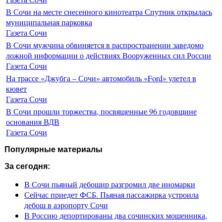
В Сочи на месте снесенного кинотеатра Спутник открылась
муниципальная парковка
Газета Сочи
В Сочи мужчина обвиняется в распространении заведомо
ложной информации о действиях Вооруженных сил России
Газета Сочи
На трассе «Джубга – Сочи» автомобиль «Ford» улетел в
кювет
Газета Сочи
В Сочи прошли торжества, посвященные 96 годовщине
основания ВДВ
Газета Сочи
Популярные материалы
За сегодня:
В Сочи пьяный дебошир разгромил две иномарки
Сейчас приедет ФСБ. Пьяная пассажирка устроила
дебош в аэропорту Сочи
В Россию депортированы два сочинских мошенника,