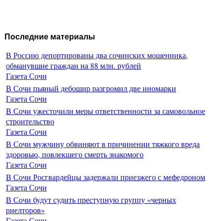
Последние материалы
В Россию депортированы два сочинских мошенника,
обманувшие граждан на 88 млн. рублей
Газета Сочи
В Сочи пьяный дебошир разгромил две иномарки
Газета Сочи
В Сочи ужесточили меры ответственности за самовольное
строительство
Газета Сочи
В Сочи мужчину обвиняют в причинении тяжкого вреда
здоровью, повлекшего смерть знакомого
Газета Сочи
В Сочи Росгвардейцы задержали приезжего с мефедроном
Газета Сочи
В Сочи будут судить преступную группу «черных
риелторов»
Газета Сочи