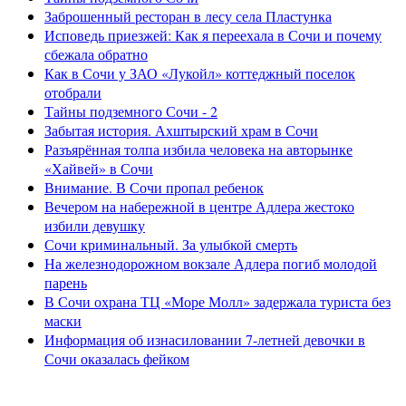
Заброшенный ресторан в лесу села Пластунка
Исповедь приезжей: Как я переехала в Сочи и почему
сбежала обратно
Как в Сочи у ЗАО «Лукойл» коттеджный поселок
отобрали
Тайны подземного Сочи - 2
Забытая история. Ахштырский храм в Сочи
Разъярённая толпа избила человека на авторынке
«Хайвей» в Сочи
Внимание. В Сочи пропал ребенок
Вечером на набережной в центре Адлера жестоко
избили девушку
Сочи криминальный. За улыбкой смерть
На железнодорожном вокзале Адлера погиб молодой
парень
В Сочи охрана ТЦ «Море Молл» задержала туриста без
маски
Информация об изнасиловании 7-летней девочки в
Сочи оказалась фейком