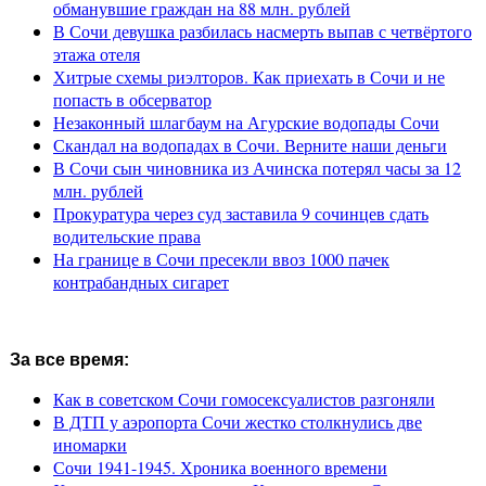
обманувшие граждан на 88 млн. рублей
В Сочи девушка разбилась насмерть выпав с четвёртого
этажа отеля
Хитрые схемы риэлторов. Как приехать в Сочи и не
попасть в обсерватор
Незаконный шлагбаум на Агурские водопады Сочи
Скандал на водопадах в Сочи. Верните наши деньги
В Сочи сын чиновника из Ачинска потерял часы за 12
млн. рублей
Прокуратура через суд заставила 9 сочинцев сдать
водительские права
На границе в Сочи пресекли ввоз 1000 пачек
контрабандных сигарет
За все время:
Как в советском Сочи гомосексуалистов разгоняли
В ДТП у аэропорта Сочи жестко столкнулись две
иномарки
Сочи 1941-1945. Хроника военного времени