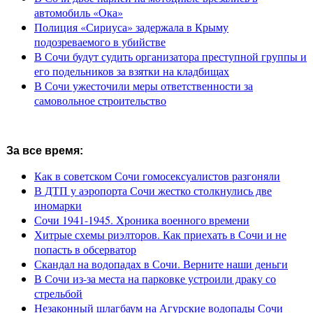
автомобиль «Ока»
Полиция «Сириуса» задержала в Крыму
подозреваемого в убийстве
В Сочи будут судить организатора преступной группы и
его подельников за взятки на кладбищах
В Сочи ужесточили меры ответственности за
самовольное строительство
За все время:
Как в советском Сочи гомосексуалистов разгоняли
В ДТП у аэропорта Сочи жестко столкнулись две
иномарки
Сочи 1941-1945. Хроника военного времени
Хитрые схемы риэлторов. Как приехать в Сочи и не
попасть в обсерватор
Скандал на водопадах в Сочи. Верните наши деньги
В Сочи из-за места на парковке устроили драку со
стрельбой
Незаконный шлагбаум на Агурские водопады Сочи