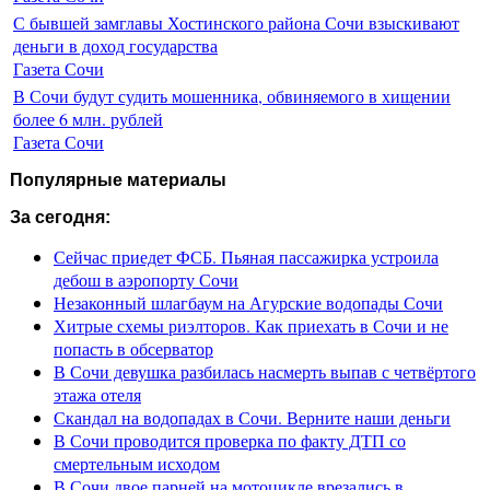
С бывшей замглавы Хостинского района Сочи взыскивают
деньги в доход государства
Газета Сочи
В Сочи будут судить мошенника, обвиняемого в хищении
более 6 млн. рублей
Газета Сочи
Популярные материалы
За сегодня:
Сейчас приедет ФСБ. Пьяная пассажирка устроила
дебош в аэропорту Сочи
Незаконный шлагбаум на Агурские водопады Сочи
Хитрые схемы риэлторов. Как приехать в Сочи и не
попасть в обсерватор
В Сочи девушка разбилась насмерть выпав с четвёртого
этажа отеля
Скандал на водопадах в Сочи. Верните наши деньги
В Сочи проводится проверка по факту ДТП со
смертельным исходом
В Сочи двое парней на мотоцикле врезались в