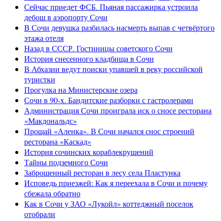
Сейчас приедет ФСБ. Пьяная пассажирка устроила
дебош в аэропорту Сочи
В Сочи девушка разбилась насмерть выпав с четвёртого
этажа отеля
Назад в СССР. Гостиницы советского Сочи
История снесенного кладбища в Сочи
В Абхазии ведут поиски упавшей в реку российской
туристки
Прогулка на Министерские озера
Сочи в 90-х. Бандитские разборки с гастролерами
Администрация Сочи проиграла иск о сносе ресторана
«Макдональдс»
Прощай «Аленка». В Сочи начался снос строений
ресторана «Каскад»
История сочинских кораблекрушений
Тайны подземного Сочи
Заброшенный ресторан в лесу села Пластунка
Исповедь приезжей: Как я переехала в Сочи и почему
сбежала обратно
Как в Сочи у ЗАО «Лукойл» коттеджный поселок
отобрали