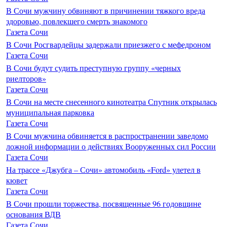
В Сочи мужчину обвиняют в причинении тяжкого вреда
здоровью, повлекшего смерть знакомого
Газета Сочи
В Сочи Росгвардейцы задержали приезжего с мефедроном
Газета Сочи
В Сочи будут судить преступную группу «черных
риелторов»
Газета Сочи
В Сочи на месте снесенного кинотеатра Спутник открылась
муниципальная парковка
Газета Сочи
В Сочи мужчина обвиняется в распространении заведомо
ложной информации о действиях Вооруженных сил России
Газета Сочи
На трассе «Джубга – Сочи» автомобиль «Ford» улетел в
кювет
Газета Сочи
В Сочи прошли торжества, посвященные 96 годовщине
основания ВДВ
Газета Сочи