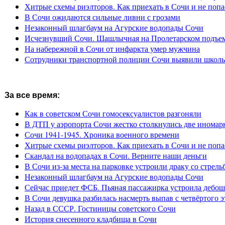
Хитрые схемы риэлторов. Как приехать в Сочи и не попа
В Сочи ожидаются сильные ливни с грозами
Незаконный шлагбаум на Агурские водопады Сочи
Исчезнувший Сочи. Шашлычная на Пролетарском подъе
На набережной в Сочи от инфаркта умер мужчина
Сотрудники транспортной полиции Сочи выявили школьн
За все время:
Как в советском Сочи гомосексуалистов разгоняли
В ДТП у аэропорта Сочи жестко столкнулись две иномар
Сочи 1941-1945. Хроника военного времени
Хитрые схемы риэлторов. Как приехать в Сочи и не попа
Скандал на водопадах в Сочи. Верните наши деньги
В Сочи из-за места на парковке устроили драку со стрель
Незаконный шлагбаум на Агурские водопады Сочи
Сейчас приедет ФСБ. Пьяная пассажирка устроила дебош
В Сочи девушка разбилась насмерть выпав с четвёртого э
Назад в СССР. Гостиницы советского Сочи
История снесенного кладбища в Сочи