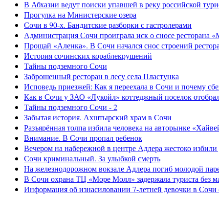
В Абхазии ведут поиски упавшей в реку российской тури
Прогулка на Министерские озера
Сочи в 90-х. Бандитские разборки с гастролерами
Администрация Сочи проиграла иск о сносе ресторана «
Прощай «Аленка». В Сочи начался снос строений рестор
История сочинских кораблекрушений
Тайны подземного Сочи
Заброшенный ресторан в лесу села Пластунка
Исповедь приезжей: Как я переехала в Сочи и почему сб
Как в Сочи у ЗАО «Лукойл» коттеджный поселок отобра
Тайны подземного Сочи - 2
Забытая история. Ахштырский храм в Сочи
Разъярённая толпа избила человека на авторынке «Хайве
Внимание. В Сочи пропал ребенок
Вечером на набережной в центре Адлера жестоко избили
Сочи криминальный. За улыбкой смерть
На железнодорожном вокзале Адлера погиб молодой пар
В Сочи охрана ТЦ «Море Молл» задержала туриста без м
Информация об изнасиловании 7-летней девочки в Сочи 