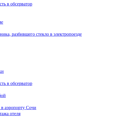
сть в обсерватор
ме
ика, разбившего стекло в электропоезде
ки
сть в обсерватор
бой
 в аэропорту Сочи
тажа отеля