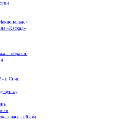
стки
Макдональдс»
ана «Каскад»
ежала обратно
ли
й» в Сочи
 девушку
ень
аски
оказалась фейком