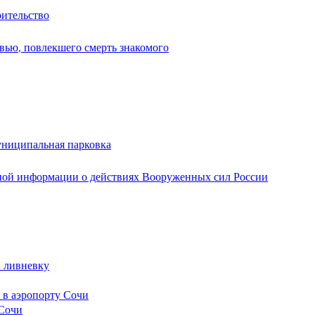
оительство
вью, повлекшего смерть знакомого
униципальная парковка
ной информации о действиях Вооруженных сил России
в ливневку
 в аэропорту Сочи
 Сочи