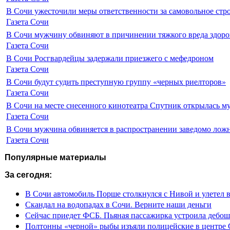
В Сочи ужесточили меры ответственности за самовольное стр
Газета Сочи
В Сочи мужчину обвиняют в причинении тяжкого вреда здоро
Газета Сочи
В Сочи Росгвардейцы задержали приезжего с мефедроном
Газета Сочи
В Сочи будут судить преступную группу «черных риелторов»
Газета Сочи
В Сочи на месте снесенного кинотеатра Спутник открылась м
Газета Сочи
В Сочи мужчина обвиняется в распространении заведомо лож
Газета Сочи
Популярные материалы
За сегодня:
В Сочи автомобиль Порше столкнулся с Нивой и улетел 
Скандал на водопадах в Сочи. Верните наши деньги
Сейчас приедет ФСБ. Пьяная пассажирка устроила дебош
Полтонны «черной» рыбы изъяли полицейские в центре